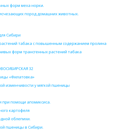
чных форм меха норки.
 исчезающих пород домашних животных.
для Сибири
 растений табака с повышенным содержанием пролина
чивых форм трансгенных растений табака
ОВОСИБИРСКАЯ 32
ницы «Филатовка»
кой изменчивости у мягкой пшеницы
и при помощи апомиксиса.
ного картофеля
одной облепихи.
мой пшеницы в Сибири.