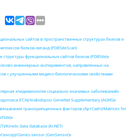
циональных сайтов в пространственных структурах белков и
мплексов белков-лиганд (PDBSiteScan)
 структуры функцилнальных сайтов белков (PDBSite)»
елково инженерных экспериментов, направленных на
ков с улучшенными медико-биологическими свойствами
лярная эпидемиология социально-значимых заболеваний»
допсиса (ГСА)/Arabidopsis GeneNet Supplementary (AGNS)»
вязывания транскрипционных факторов (АртСайт)/Мatrices for
rtSite)»
/Kinetic data database (Ki-NET)
Сенсор)/Genes-sensor (GenSensor)»