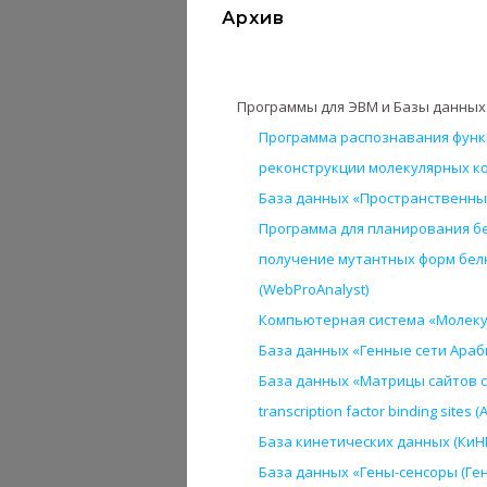
Архив
Программы для ЭВМ и Базы данных
Программа распознавания функ
реконструкции молекулярных ко
База данных «Пространственные
Программа для планирования б
получение мутантных форм бел
(WebProAnalyst)
Компьютерная система «Молеку
База данных «Генные сети Араби
База данных «Матрицы сайтов с
transcription factor binding sites (A
База кинетических данных (КиНЕТ)
База данных «Гены-сенсоры (Ген