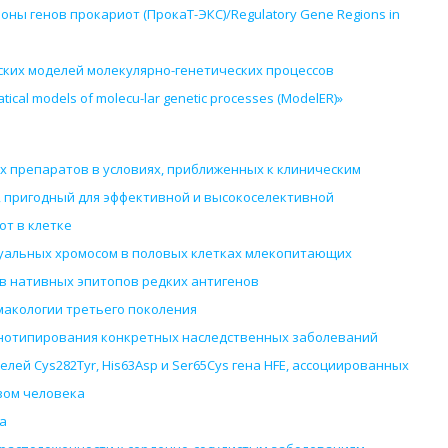
ны генов прокариот (ПрокаТ-ЭКС)/Regulatory Gene Regions in
ских моделей молекулярно-генетических процессов
cal models of molecu-lar genetic processes (ModelER)»
 препаратов в условиях, приближенных к клиническим
, пригодный для эффективной и высокоселективной
т в клетке
альных хромосом в половых клетках млекопитающих
в нативных эпитопов редких антигенов
акологии третьего поколения
енотипирования конкретных наследственных заболеваний
елей Cys282Tyr, His63Asp и Ser65Cys гена HFE, ассоциированных
зом человека
а