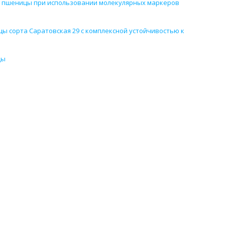
в пшеницы при использовании молекулярных маркеров
ы сорта Саратовская 29 с комплексной устойчивостью к
цы