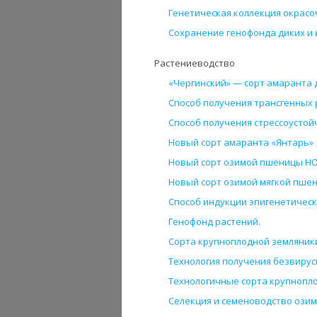
Генетическая коллекция окрасо
Сохранение генофонда диких и
Растениеводство
«Чергинский» — сорт амаранта 
Способ получения трансгенных
Способ получения стрессоустой
Новый сорт амаранта «Янтарь»
Новый сорт озимой пшеницы Н
Новый сорт озимой мягкой пше
Способ индукции эпигенетичес
Генофонд растений.
Сорта крупноплодной земляник
Технология получения безвирус
Технологичные сорта крупнопл
Селекция и семеноводство ози