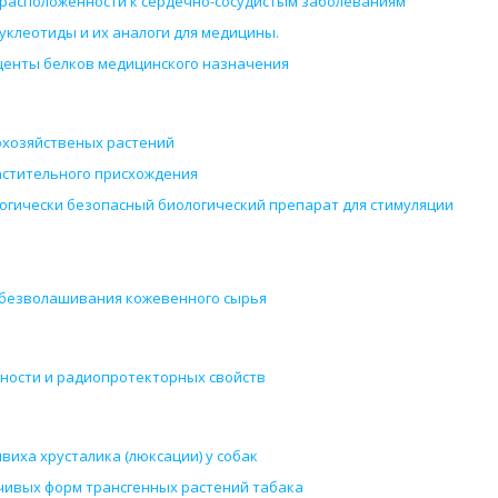
драсположенности к сердечно-сосудистым заболеваниям
клеотиды и их аналоги для медицины.
центы белков медицинского назначения
охозяйственых растений
астительного присхождения
ологически безопасный биологический препарат для стимуляции
обезволашивания кожевенного сырья
чности и радиопротекторных свойств
виха хрусталика (люксации) у собак
чивых форм трансгенных растений табака