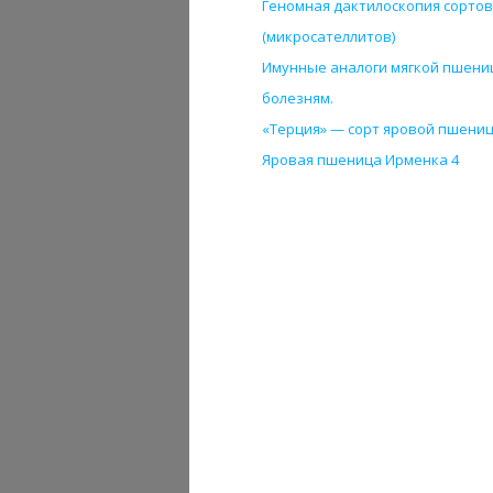
Геномная дактилоскопия сорто
(микросателлитов)
Имунные аналоги мягкой пшениц
болезням.
«Терция» — сорт яровой пшени
Яровая пшеница Ирменка 4