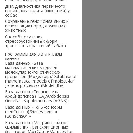
ДНК-диагностика первичного
вывиха хрусталика (люксации) у
собак
Сохранение генофонда диких и
исчезающих пород домашних
животных
Способ получения
стрессоустойчивых форм
трансгенных растений табака
Программы для ЭВМ и Базы
данных
База данных «База
математических моделей
молекулярно-генетических
процессов (Модельер)/Database of
mathematical models of molecu-lar
genetic processes (ModelER)»
База данных «Генные сети
Арабидопсиса (ГСА)/Arabidopsis
GeneNet Supplementary (AGNS)»
База данных «Гены-сенсоры
(ГенСенсор)/Genes-sensor
(GenSensor)»
База данных «Матрицы сайтов
связывания транскрипционных
фак-торов (АртСайт)/Мatrices for