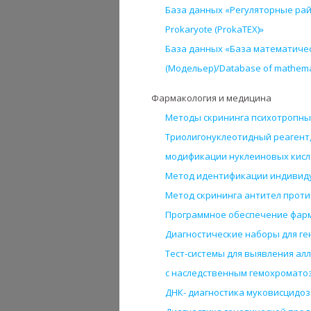
База данных «Регуляторные райо
Prokaryote (ProkaTEX)»
База данных «База математиче
(Модельер)/Database of mathemati
Фармакология и медицина
Методы скрининга психотропных
Триолигонуклеотидный реагент
модификации нуклеиновых кисло
Метод идентификации индивиду
Метод скрининга антител проти
Программное обеспечение фарм
Диагностические наборы для г
Тест-системы для выявления алл
с наследственным гемохромато
ДНК- диагностика муковисцидоз