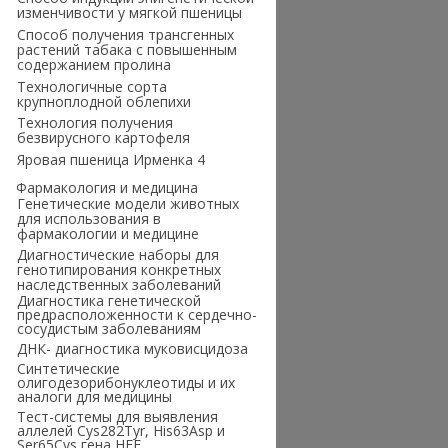
изменчивости у мягкой пшеницы
Способ получения трансгенных
растений табака с повышенным
содержанием пролина
Технологичные сорта
крупноплодной облепихи
Технология получения
безвирусного картофеля
Яровая пшеница Ирменка 4
Фармакология и медицина
Генетические модели животных
для использования в
фармакологии и медицине
Диагностические наборы для
генотипирования конкретных
наследственных заболеваний
Диагностика генетической
предрасположенности к сердечно-
сосудистым заболеваниям
ДНК- диагностика муковисцидоза
Синтетические
олигодезорибонуклеотиды и их
аналоги для медицины
Тест-системы для выявления
аллелей Cys282Tyr, His63Asp и
Ser65Cys гена HFE,