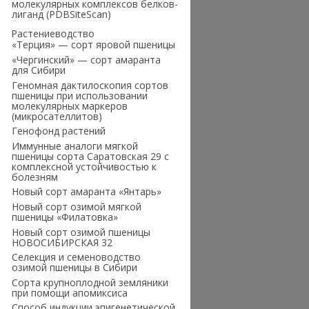
молекулярных комплексов белков-
лиганд (PDBSiteScan)
Растениеводство
«Терция» — сорт яровой пшеницы
«Чергинский» — сорт амаранта
для Сибири
Геномная дактилоскопия сортов
пшеницы при использовании
молекулярных маркеров
(микросателлитов)
Генофонд растений
Иммунные аналоги мягкой
пшеницы сорта Саратовская 29 с
комплексной устойчивостью к
болезням
Новый сорт амаранта «Янтарь»
Новый сорт озимой мягкой
пшеницы «Филатовка»
Новый сорт озимой пшеницы
НОВОСИБИРСКАЯ 32
Селекция и семеноводство
озимой пшеницы в Сибири
Сорта крупноплодной земляники
при помощи апомиксиса
Способ индукции эпигенетической