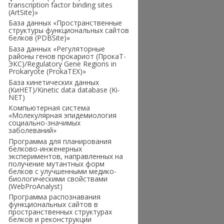
transcription factor binding sites
(ArtSite)»
База данных «Пространственные
структуры функциональных сайтов
белков (PDBSite)»
База данных «Регуляторные
районы генов прокариот (ПрокаТ-
ЭКС)/Regulatory Gene Regions in
Prokaryote (ProkaTEX)»
База кинетических данных
(КиНЕТ)/Kinetic data database (Ki-
NET)
Компьютерная система
«Молекулярная эпидемиология
социально-значимых
заболеваний»
Программа для планирования
белково-инженерных
экспериментов, направленных на
получение мутантных форм
белков с улучшенными медико-
биологическими свойствами
(WebProAnalyst)
Программа распознавания
функциональных сайтов в
пространственных структурах
белков и реконструкции