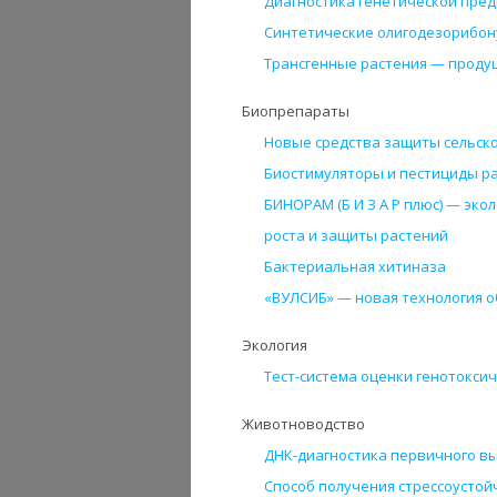
Диагностика генетической пре
Синтетические олигодезорибону
Трансгенные растения — проду
Биопрепараты
Новые средства защиты сельск
Биостимуляторы и пестициды р
БИНОРАМ (Б И З А Р плюс) — эк
роста и защиты растений
Бактериальная хитиназа
«ВУЛСИБ» — новая технология 
Экология
Тест-система оценки генотокси
Животноводство
ДНК-диагностика первичного вы
Способ получения стрессоустой