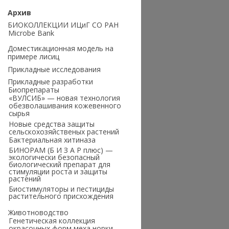
Архив
БИОКОЛЛЕКЦИИ ИЦиГ СО РАН
Microbe Bank
Доместикационная модель на
примере лисиц
Прикладные исследования
Прикладные разработки
Биопрепараты
«ВУЛСИБ» — новая технология
обезволашивания кожевенного
сырья
Новые средства защиты
сельскохозяйственых растений
Бактериальная хитиназа
БИНОРАМ (Б И З А Р плюс) —
экологически безопасный
биологический препарат для
стимуляции роста и защиты
растений
Биостимуляторы и пестициды
растительного присхождения
Животноводство
Генетическая коллекция
окрасочных форм меха норки