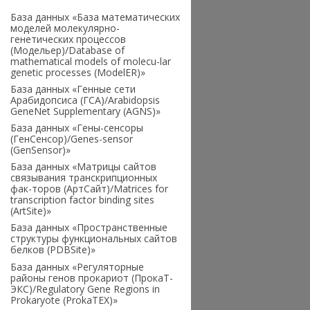
База данных «База математических
моделей молекулярно-
генетических процессов
(Модельер)/Database of
mathematical models of molecu-lar
genetic processes (ModelER)»
База данных «Генные сети
Арабидопсиса (ГСА)/Arabidopsis
GeneNet Supplementary (AGNS)»
База данных «Гены-сенсоры
(ГенСенсор)/Genes-sensor
(GenSensor)»
База данных «Матрицы сайтов
связывания транскрипционных
фак-торов (АртСайт)/Мatrices for
transcription factor binding sites
(ArtSite)»
База данных «Пространственные
структуры функциональных сайтов
белков (PDBSite)»
База данных «Регуляторные
районы генов прокариот (ПрокаТ-
ЭКС)/Regulatory Gene Regions in
Prokaryote (ProkaTEX)»