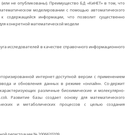
 (или не опубликованы). Преимущество БД «КиНЕТ» в том, что
математическом моделировании с помощью автоматического
 к содержащейся информации, что позволит существенно
для конкретной математической модели
руга исследователей в качестве справочного информационного
вторизированной интернет-доступной версии с применением
 ввода и обновления данных в режиме «онлайн». Со-держит
 характеризующих различные биохимические и молекулярно-
.coli. Развитие базы создает основу для математического
тических и метаболических процессов c целью создания
ой регистрации № 2006620209.