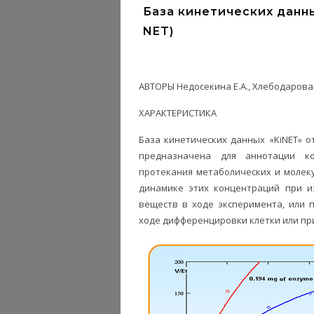
База кинетических данных
NET)
АВТОРЫ Недосекина Е.А., Хлебодарова 
ХАРАКТЕРИСТИКА
База кинетических данных «KiNET» о
предназначена для аннотации ко
протекания метаболических и молеку
динамике этих концентраций при и
веществ в ходе эксперимента, или 
ходе дифференцировки клетки или при