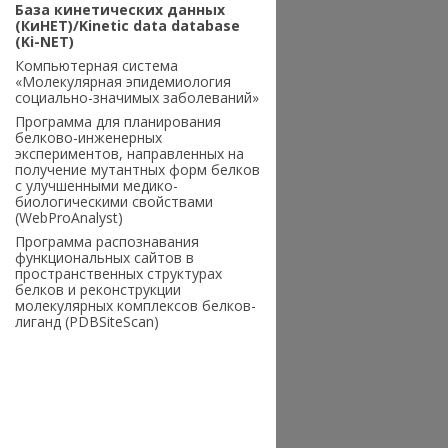
База кинетических данных
(КиНЕТ)/Kinetic data database
(Ki-NET)
Компьютерная система
«Молекулярная эпидемиология
социально-значимых заболеваний»
Программа для планирования
белково-инженерных
экспериментов, направленных на
получение мутантных форм белков
с улучшенными медико-
биологическими свойствами
(WebProAnalyst)
Программа распознавания
функциональных сайтов в
пространственных структурах
белков и реконструкции
молекулярных комплексов белков-
лиганд (PDBSiteScan)