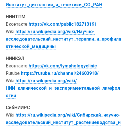
Институт_цитологии_и_генетики_СО_РАН
НИИТПМ
Вконтакте
https://vk.com/public182713191
Wiki
https://ru.wikipedia.org/wiki/Научно-
исследовательский_институт_терапии_и_профила
ктической_медицины
НИИКЭЛ
Вконтакте
https://vk.com/lymphologyclinic
Rutube
https://rutube.ru/channel/24603918/
Wiki
https://ru.wikipedia.org/wiki/
НИИ_клинической_и_экспериментальной_лимфол
огии
СибНИИРС
Wiki
https://ru.wikipedia.org/wiki/Сибирский_научно-
исследовательский_институт_растениеводства_и