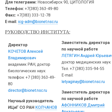
Для телеграмм:
Новосибирск 90, ЦИТОЛОГИЯ
Телефон:
+7(383) 363-49-80
Факс:
+7(383) 333-12-78
E·mail:
icg-adm@bionet.nsc.ru
РУКОВОДСТВО ИНСТИТУТА:
Заместитель директора
Директор
по научной работе
КОЧЕТОВ Алексей
ЛЕТЯГИН Андрей Юрьеви
Владимирович
доктор медицинских наук
академик РАН, доктор
Тел. +7 (383) 335-94-55
биологических наук
E-mail:
телефон: +7 (383) 363-49-
letyaginay@bionet.nsc.ru
80
director@bionet.nsc.ru
Заместитель директора
по научной работе
Научный руководитель
АФОННИКОВ Дмитрий
ИЦиГ СО РАН
КОЛЧАНОВ
Аркадьевич