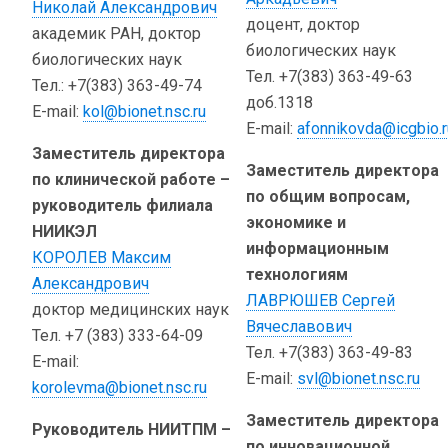
Николай Александрович
доцент, доктор
академик РАН, доктор
биологических наук
биологических наук
Тел. +7(383) 363-49-63
Тел.: +7(383) 363-49-74
доб.1318
E-mail:
kol@bionet.nsc.ru
E-mail:
afonnikovda@icgbio.r
Заместитель директора
Заместитель директора
по клинической работе –
по общим вопросам,
руководитель филиала
экономике и
НИИКЭЛ
информационным
КОРОЛЕВ Максим
технологиям
Александрович
ЛАВРЮШЕВ Сергей
доктор медицинских наук
Вячеславович
Тел. +7 (383) 333-64-09
Тел. +7(383) 363-49-83
E-mail:
E-mail:
svl@bionet.nsc.ru
korolevma@bionet.nsc.ru
Заместитель директора
Руководитель НИИТПМ –
по инновационной