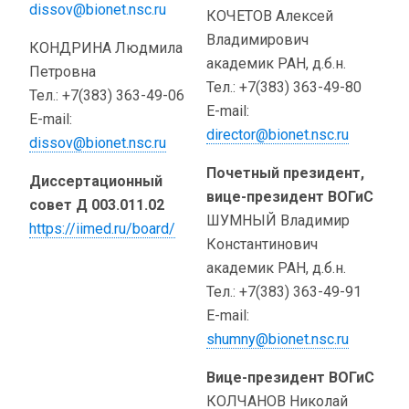
dissov@bionet.nsc.ru
КОЧЕТОВ Алексей
Владимирович
КОНДРИНА Людмила
академик РАН, д.б.н.
Петровна
Тел.: +7(383) 363-49-80
Тел.: +7(383) 363-49-06
E-mail:
E-mail:
director@bionet.nsc.ru
dissov@bionet.nsc.ru
Почетный президент,
Диссертационный
вице-президент ВОГиС
совет Д 003.011.02
ШУМНЫЙ Владимир
https://iimed.ru/board/
Константинович
академик РАН, д.б.н.
Тел.: +7(383) 363-49-91
E-mail:
shumny@bionet.nsc.ru
Вице-президент ВОГиС
КОЛЧАНОВ Николай