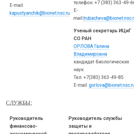
телефон: +7 (383) 363-49-6
E-mail:
E-
kapustyanchik@bionet.nsc.ru
mail:
trubacheva@bionet.nsc.
Ученый секретарь ИЦиГ
СО РАН
ОРЛОВА Галина
Владимировна
кандидат биологических
наук
Тел. +7(383) 363-49-85
E-mail:
gorlova@bionet.nsc.r
СЛУЖБЫ:
Руководитель
Руководитель службы
финансово-
защиты и
экономической
противодействия