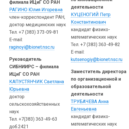
филиала ИЦиГ СО РАН
деятельности
РАГИНО Юлия Игоревна
КУЦЕНОГИЙ Петр
член-корреспондент РАН,
Константинович
доктор медицинских наук
кандидат физико-
Тел. +7 (383) 373-09-81
математических наук
E-mail:
Тел. +7 (383) 363-49-82
raginoyi@bionet.nsc.ru
E-mail:
Руководитель
kutsenogiy@bionet.nsc.ru
СИБНИИРС – филиала
Заместитель директора
ИЦиГ СО РАН
по организационной и
КАПУСТЯНЧИК Светлана
образовательной
Юрьевна
деятельности
доктор
ТРУБАЧЕВА Анна
сельскохозяйственных
Евгеньевна
наук
кандидат физико-
Тел. +7(383) 363-49-63
математических наук
доб.2421