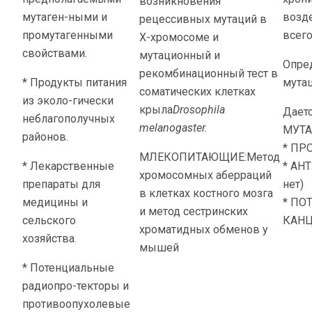
возникновения
мутаген-ными и
возде
рецессивных мутаций в
промутагенными
всего
Х-хромосоме и
свойствами.
мутационный и
Опред
рекомбинационный тест в
* Продукты питания
мутац
соматических клетках
из эколо-гически
крыла
Drosophila
Даетс
неблагополучных
melanogaster.
МУТАГ
районов.
* ПРО
МЛЕКОПИТАЮЩИЕ:Метод
* Лекарственные
* АН
хромосомных аберраций
препараты для
нет)
в клетках костного мозга
медицины и
* П
и метод сестринских
сельского
КАНЦЕ
хроматидных обменов у
хозяйства.
мышей
* Потенциальные
радиопро-текторы и
противоопухолевые