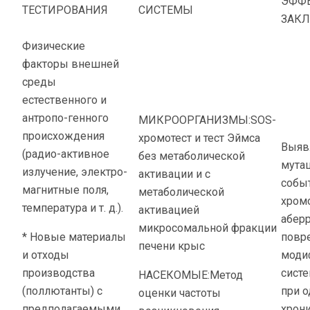
ЭФФ
ТЕСТИРОВАНИЯ
СИСТЕМЫ
ЗАК
Физические
факторы внешней
среды
естественного и
антропо-генного
МИКРООРГАНИЗМЫ:SOS-
происхождения
хромотест и тест Эймса
Выяв
(радио-активное
без метаболической
мута
излучение, электро-
активации и с
собы
магнитные поля,
метаболической
хром
температура и т. д.).
активацией
аберр
микросомальной фракции
* Новые материалы
повр
печени крыс
и отходы
моди
производства
систем
НАСЕКОМЫЕ:Метод
(поллютанты) с
при о
оценки частоты
предполагаемыми
хрон