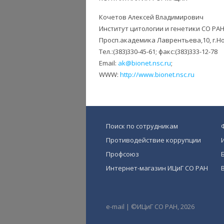
Кочетов Алексей Владимирович
Институт цитологии и генетики СО РАН
Просп.академика Лаврентьева,10, г.Н
Тел.:(383)330-45-61; факс:(383)333-12-78
Email:
ak@bionet.nsc.ru
;
WWW:
http://www.bionet.nsc.ru
Поиск по сотрудникам
Противодействие коррупции
Профсоюз
Интернет-магазин ИЦиГ СО РАН
e-mail
|
©ИЦиГ СО РАН, 2026