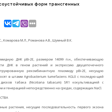
соустойчивых форм трансгенных
.С., Комарова М.Л., Романова А.В., Шумный В.К.
мидную ДНК pBi-2E, размером 14099 п.н., обеспечивающую
сти ДНК в геном растений и экспрессию двуцепочечного
струированную рекомбинантную плазмиду pBi-2Е, несущую
осят в штамм Agrobacterium tumefaciens AGL0 с последую-щей
исков табака (Nicotiana tabacum) SR1 кокультивацией с
м и генерацией непосредственно на средах, содержащих NaCl.
СТВА
нные растения, несущие последовательность первого экзона