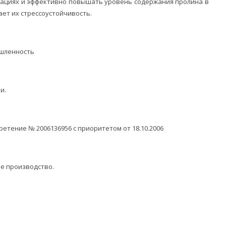
тациях и эффективно повышать уровень содержания пролина в
ает их стрессоустойчивость.
ышленность
и.
етение № 2006136956 с приоритетом от 18.10.2006
е производство.