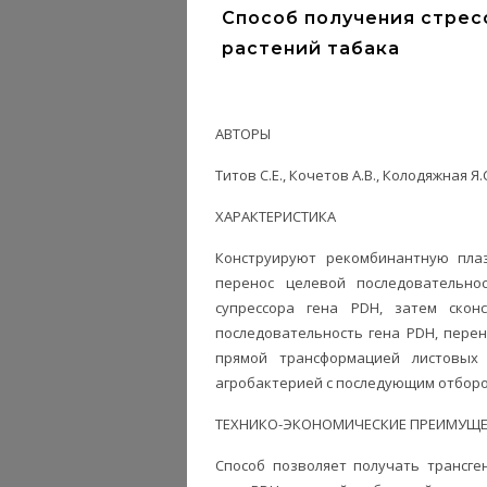
Способ получения стрес
растений табака
АВТОРЫ
Титов С.Е., Кочетов А.В., Колодяжная Я
ХАРАКТЕРИСТИКА
Конструируют рекомбинантную плаз
перенос целевой последовательно
супрессора гена PDH, затем скон
последовательность гена PDH, перен
прямой трансформацией листовых д
агробактерией с последующим отборо
ТЕХНИКО-ЭКОНОМИЧЕСКИЕ ПРЕИМУЩЕ
Способ позволяет получать трансге