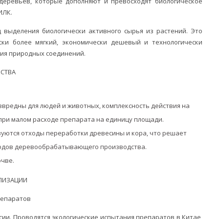
деревьев, которые дополняют и превосходят биологическое
ИЛК.
 выделения биологически активного сырья из растений. Это
ски более мягкий, экономически дешевый и технологически
ния природных соединений.
СТВА
звредны для людей и животных, комплексность действия на
при малом расходе препарата на единицу площади.
зуются отходы переработки древесины и кора, что решает
ходов деревообрабатывающего производства.
очве.
АЛИЗАЦИИ
репаратов
ии. Проводятся экологические испытания препаратов в Китае,