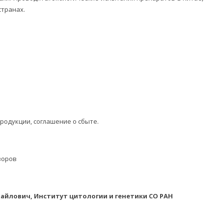
странах.
родукции, соглашение о сбыте.
воров
йлович, Институт цитологии и генетики СО РАН