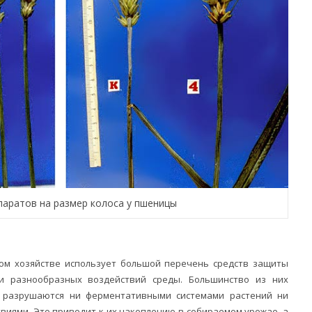
паратов на размер колоса у пшеницы
ом хозяйстве использует большой перечень средств защиты
и разнообразных воздействий среды. Большинство из них
е разрушаются ни ферментативными системами растений ни
виями. Это приводит к их накоплению в собираемом урожае, а