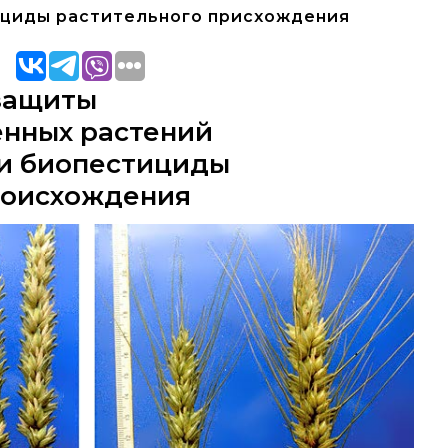
ициды растительного присхождения
защиты
енных растений
и биопестициды
роисхождения