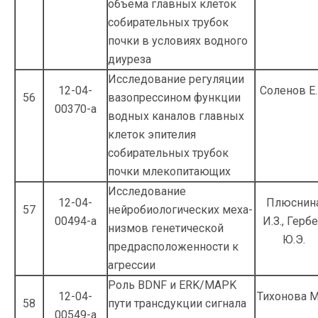
объема главных клеток
собирательных трубок
почки в условиях водного
диуреза
Исследование регуляции
12-04-
Соленов Е.
56
вазопрессином функции
00370-а
водных каналов главных
клеток эпителия
собирательных трубок
почки млекопитающих
Исследование
12-04-
Плюснин
57
нейробиологических меха­
00494-а
И.З., Герб
низмов генетической
Ю.Э.
предрасположеннос­ти к
агрессии
Роль BDNF и ERK/MAPK
12-04-
Тихонова М
58
пути трансдук­ции сигнала
00549-а