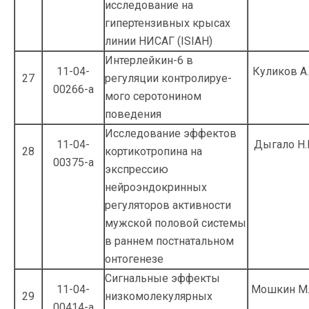
исследование на
гипертензивных крысах
линии НИСАГ (ISIAH)
Интерлейкин-6 в
11-04-
Куликов А.
27
регуляции контролируе­
00266-а
мого серотонином
поведения
Исследование эффектов
11-04-
Дыгало Н.
28
кортикотропина на
00375-а
экспрессию
нейроэндокринных
регулято­ров активности
мужской половой системы
в раннем постнатальном
онтогенезе
Сигнальные эффекты
11-04-
Мошкин М.
29
низкомолекулярных
00414-а