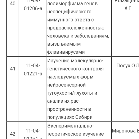
11-04-
Ромащен
40
полиморфизма генов
01206-а
А.Г.
неспецифического
иммунного ответа с
предрасположенностью
человека к заболе­ваниям,
вызываемым
флавивирусами
Изучение молекулярно-
11-04-
Посух О.Л
41
генетического контроля
01221-а
наследуемых форм
нейросенсор­ной
тугоухости/глухоты и
анализ их рас­
пространенности в
популяциях Сибири
Экспериментально-
11-04-
Миронова В
42
теоретическое изучение
01254-а