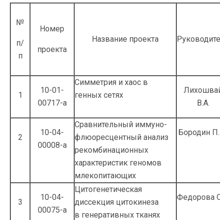
№
Номер
Название проекта
Руководит
п/
проекта
п
Симметрия и хаос в
10-01-
Лихошва
1
генных сетях
00717-а
В.А.
Сравнительный иммуно-
10-04-
Бородин П.
2
флюоресцентный анализ
00008-а
рекомбинационных
характеристик геномов
млекопитающих
Цитогенетическая
10-04-
Федорова С
3
диссекция цитокинеза
00075-а
в генеративных тканях