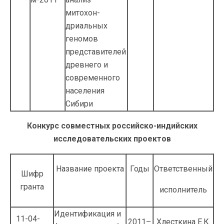
митохон­
дриальных
геномов
представи­телей
древнего и
современного
населения
Сибири
Конкурс совместных российско-индийских
исследовательских проектов
Название проекта
Годы
Ответственный
Шифр
гранта
исполнитель
Идентификация и
11-04-
2011–
Хлесткина Е.К.