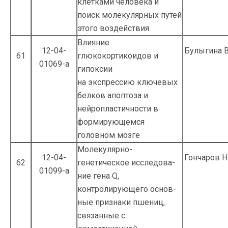
клетка­ми человека и
поиск молекулярных путей
этого воздействия
Влияние
12-04-
Булыгина В
61
глюкокортикоидов и
01069-а
гипоксии
на экспрессию ключевых
белков апо­птоза и
нейропластичности в
формиру­ющемся
головном мозге
Молекулярно-
12-04-
Гончаров Н
62
генетическое исследова­
01099-а
ние гена Q,
контролирующего основ­
ные признаки пшениц,
связанные с