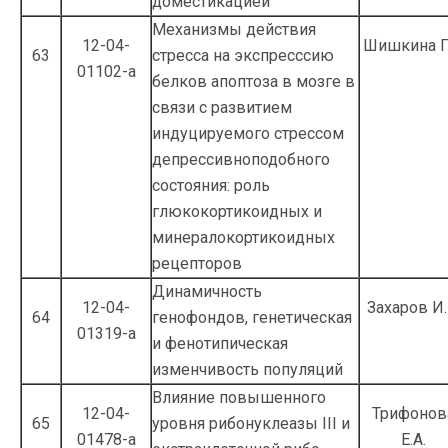
доместикацией
Механизмы действия
12-04-
Шишкина Г.
63
стресса на экс­пресссию
01102-а
белков апоптоза в мозге в
связи с развитием
индуцируемого стрессом
депрессивноподобного
состояния: роль
глюкокортикоидных и
минералокортикоидных
рецепторов
Динамичность
12-04-
Захаров И.
64
генофондов, генетичес­кая
01319-а
и фенотипическая
изменчивость популяций
Влияние повышенного
12-04-
Трифонов
65
уровня рибо­нуклеазы III и
01478-а
Е.А.