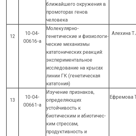
ближайшего окружения в
промоторах генов
человека
Молекулярно-
10-04-
Алехина Т.
12
генетические и физиологи­
00616-а
ческие механизмы
кататонических реакций:
экспериментальное
исследование на крысах
линии ГК (генетическая
кататония)
Изучение признаков,
10-04-
Ефремова Т
13
определяющих
00661-а
устойчивость к
биотическим и абиотичес­
ким стрессам,
продуктивность и