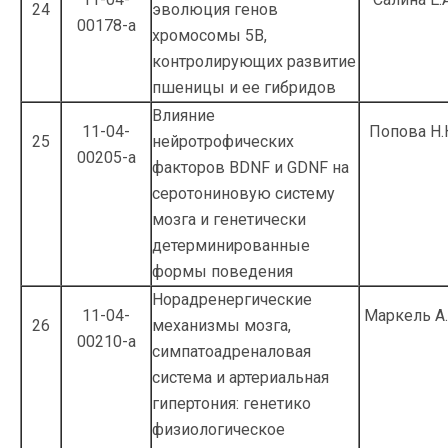
24
эволюция генов
00178-а
хромосомы 5B,
контролирующих развитие
пшеницы и ее гибридов
Влияние
11-04-
Попова Н.
25
нейротрофических
00205-а
факторов BDNF и GDNF на
серотониновую систему
мозга и генетически
детерминированные
формы поведения
Норадренергические
11-04-
Маркель А.
26
механизмы мозга,
00210-а
симпатоадреналовая
система и артериаль­ная
гипертония: генетико
физиологическое