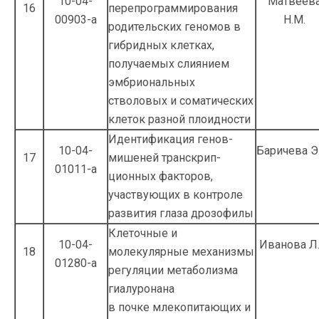
10-04-
Матвеев
16
перепрограммирования
00903-а
Н.М.
родительских геномов в
гибридных клетках,
получаемых слиянием
эмбрио­нальных
стволовых и соматических
клеток разной плоидности
Идентификация генов-
10-04-
Баричева Э
17
мишеней транскрип­
01011-а
ционных факторов,
участвующих в контро­ле
развития глаза дрозофилы
Клеточные и
10-04-
Иванова Л.
18
молекулярные механизмы
01280-а
регуляции метаболизма
гиалуронана
в почке млекопитающих и