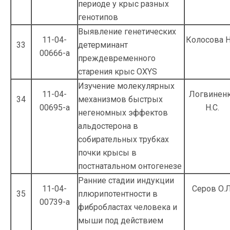
периоде у крыс разных
генотипов
Выявление генетических
11-04-
Колосова Н
33
детерминант
00666-а
преждевременного
старения крыс OXYS
Изучение молекулярных
11-04-
Логвинен
34
механизмов быстрых
00695-а
Н.С.
негеномных эффектов
альдосте­рона в
собирательных трубках
почки крысы в
постнатальном онтогенезе
Ранние стадии индукции
11-04-
Серов О.Л
35
плюрипотентности в
00739-а
фибробластах человека и
мыши под дей­ствием