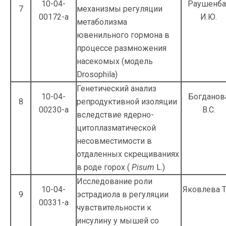
10-04-
Раушенба
7
механизмы регуляции
00172-а
И.Ю.
метаболизма
ювенильного гормона в
процессе размножения
насекомых (модель
Drosophila)
Генетический анализ
10-04-
Богданов
8
репродуктивной изоляции
00230-а
В.С.
вследствие ядерно-
цитоплазма­тической
несовместимости в
отдаленных скрещиваниях
в роде горох (
Pisum
L.)
Исследование роли
10-04-
Яковлева Т
9
эстрадиола в регуляции
00331-а
чувствительности к
инсулину у мышей со