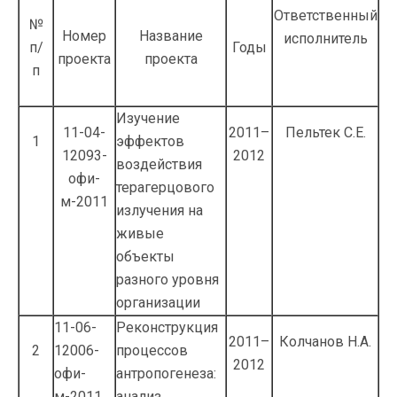
Ответственный
№
Номер
Название
исполнитель
п/
Годы
проекта
проекта
п
Изучение
11-04-
2011–
Пельтек С.Е.
1
эффектов
12093-
2012
воздействия
офи-
терагерцового
м-2011
излучения на
живые
объекты
разного уровня
организации
11-06-
Реконструкция
2011–
Колчанов Н.А.
2
12006-
процессов
2012
офи-
антропогенеза:
м-2011
анализ