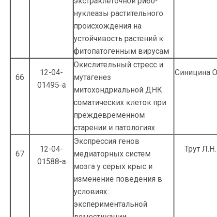
экстраклеточной рибо­
нуклеазы растительного
происхожде­ния на
устойчивость растений к
фито­патогенным вирусам
Окислительный стресс и
12-04-
Синицина О
66
мутагенез
01495-а
митохондриальной ДНК
соматических клеток при
преждевременном
старении и патологиях
Экспрессия генов
12-04-
Трут Л.Н.
67
медиаторных систем
01588-а
мозга у серых крыс и
изменение поведе­ния в
условиях
экспериментальной
доместикации