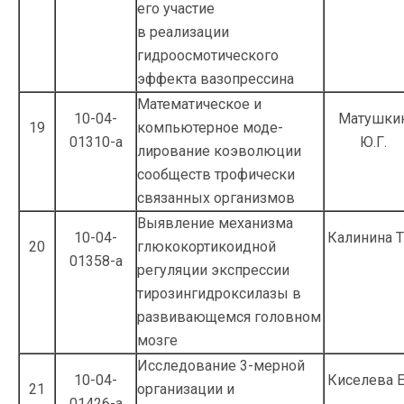
его участие
в реализации
гидроосмотического
эффекта вазопрессина
Математическое и
10-04-
Матушки
19
компьютерное моде­
01310-а
Ю.Г.
лирование коэволюции
сообществ трофи­чески
связанных организмов
Выявление механизма
10-04-
Калинина Т
20
глюкокортикоидной
01358-а
регуляции экспрессии
тирозингидроксила­зы в
развивающемся головном
мозге
Исследование 3-мерной
10-04-
Киселева Е
21
организации и
01426-а