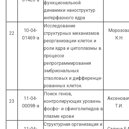
функциональной
динамики наноструктур
интерфазного ядра
Исследование
10-04-
Морозов
22
структурных механизмов
01469-а
К.Н.
реорганизации клеток и
роли ядра и цито­плазмы в
процессе
репрограммирования
эмбриональных
стволовых и дифференци­
рованных клеток
Поиск генов,
11-04-
Аксенови
23
контролирующих уровень
00098-а
Т.И.
фосфо- и сфинголипидов в
плазме крови
Структурная организация и
11-04-
Салина Е.А