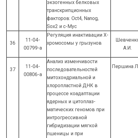
экзогенных белковых
транскрипци­онных
факторов: Oct4, Nanog,
Sox2 и c-Myc
Регуляция инактивации Х-
11-04-
Шевченк
36
хромосомы у грызунов
00799-а
А.И.
Анализ изменчивости
11-04-
Першина Л.
37
последовательностей
00806-а
митохондриальной и
хлоропластной ДНК в
процессе коадаптации
ядерных и цитоплаз­
матических геномов при
интрогрессивной
гибридизации мягкой
пшеницы и при