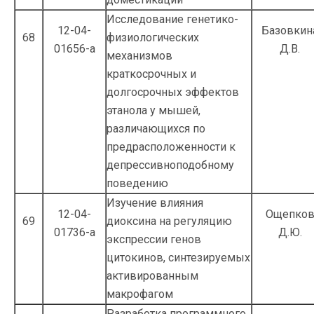
Исследование генетико-
12-04-
Базовкин
68
физиологичес­ких
01656-а
Д.В.
механизмов
краткосрочных и
долгосрочных эффектов
этанола у мышей,
различающихся по
предраспо­ложенности к
депрессивноподобному
поведению
Изучение влияния
12-04-
Ощепко
69
диоксина на регуля­цию
01736-а
Д.Ю.
экспрессии генов
цитокинов, синтезируемых
активированным
макрофагом
Разработка программного