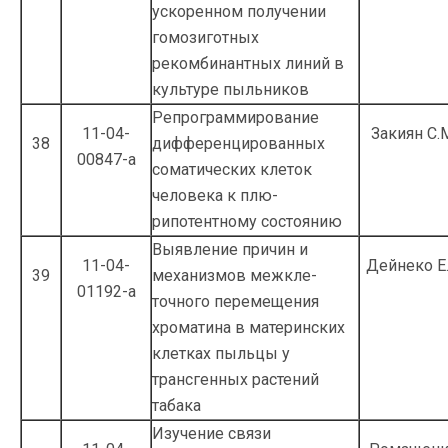
ускоренном получении
гомозиготных
рекомбинантных линий в
культуре пыль­ников
Репрограммирование
11-04-
Закиян С.
38
дифференцирован­ных
00847-а
соматических клеток
человека к плю­
рипотентному состоянию
Выявление причин и
11-04-
Дейнеко Е.
39
механизмов межкле­
01192-а
точного перемещения
хроматина в мате­ринских
клетках пыльцы у
трансгенных растений
табака
Изучение связи