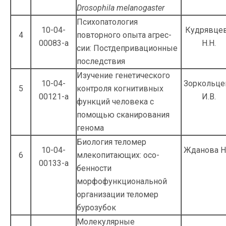
Drosophila melanogaster
Психопатология
10-04-
Кудрявце
4
повторного опыта агрес­
00083-а
Н.Н.
сии: Постдепривационные
последствия
Изучение генетического
10-04-
Зоркольце
5
контроля когни­тивных
00121-а
И.В.
функций человека с
помощью сканирования
генома
Биология теломер
10-04-
Жданова Н.
6
млекопитающих: осо­
00133-а
бенности
морфофункциональной
органи­зации теломер
бурозубок
Молекулярные