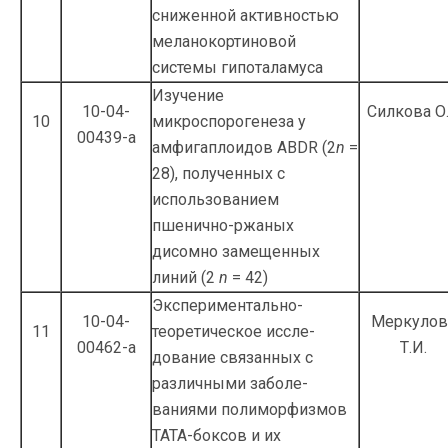
сниженной активностью
меланокортиновой
системы гипоталамуса
Изучение
10-04-
Силкова О.
10
микроспорогенеза у
00439-а
амфигапло­идов ABDR (2
n
=
28), полученных с
использованием
пшенично-ржаных
дисомно замещенных
линий (2
n
= 42)
Экспериментально-
10-04-
Меркулов
11
теоретическое иссле­
00462-а
Т.И.
дование связанных с
различными заболе­
ваниями полиморфизмов
ТАТА-боксов и их