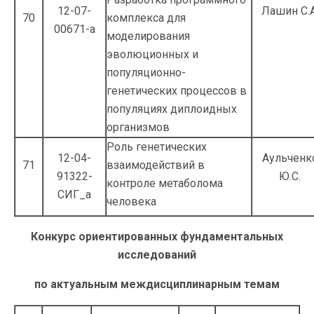
12-07-
Лашин С.А
70
комплекса для
00671-а
моделирования
эволюционных и
популяционно-
генетических процессов в
популяциях диплоидных
организмов
Роль генетических
12-04-
Аульченк
71
взаимодействий в
91322-
Ю.С.
контроле метаболома
СИГ_а
человека
Конкурс ориентированных фундаментальных
исследований
по актуальным междисциплинарным темам