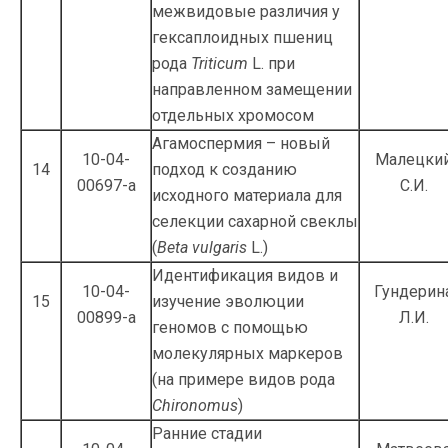
межвидо­вые различия у
гексаплоидных пшениц
рода
Triticum
L. при
направленном замеще­нии
отдельных хромосом
Агамоспермия – новый
10-04-
Малецки
14
подход к созданию
00697-а
С.И.
исходного материала для
селекции сахарной свеклы
(
Beta vulgaris
L.)
Идентификация видов и
10-04-
Гундерин
15
изучение эволю­ции
00899-а
Л.И.
геномов с помощью
молекулярных маркеров
(на примере видов рода
Chironomus
)
Ранние стадии