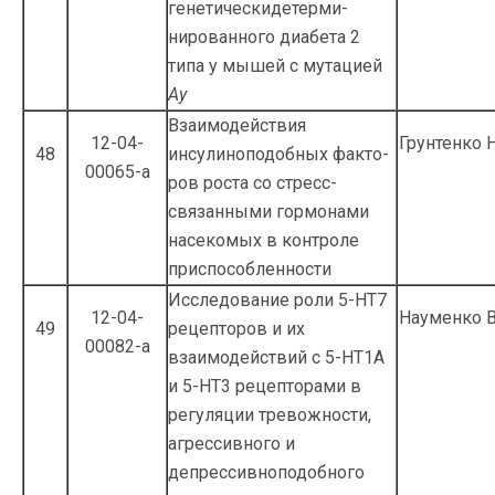
генетическидетерми­
нированного диабета 2
типа у мышей с мутацией
Ау
Взаимодействия
12-04-
Грунтенко Н
48
инсулиноподобных факто­
00065-а
ров роста со стресс-
связанными гормонами
насекомых в контроле
приспособленности
Исследование роли 5-НТ7
12-04-
Науменко В
49
рецепторов и их
00082-а
взаимодействий с 5-НТ1А
и 5-НТ3 рецеп­торами в
регуляции тревожности,
агрессив­ного и
депрессивноподобного