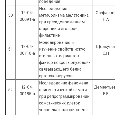
поведения
Исследование
12-04-
Стефанов
50
метаболизма мелатонина
00091-а
Н.А.
при преждевременном
старении и его про­
филактике
Моделирование и
12-04-
Щелкуно
51
изучение свойств искус­
00110-а
С.Н.
ственных вариантов
фактор некроза опухо­лей-
связывающего белка
ортопоксвирусов
Исследование феномена
12-04-
Дементье
52
эпигенетической памяти
00185-а
Е.В.
при репрограммировании
сомати­ческих клеток
человека к плюрипотент­