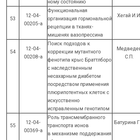
ному состоянию
Функциональная
12-04-
Хегай И.И
53
организация гормональной
00205-а
рецепции в тканях-
мишенях вазопрессина
Поиск подходов к
12-04-
Медведе
54
коррекции мутантного
00208-а
С.П.
фенотипа крыс Браттлборо
с наследствен­ным
несахарным диабетом
посредством применения
плюрипотентных клеток с
ис­кусственно
исправленным генотипом
Роль трансмембранного
12-04-
Батурина Г.
55
транспорта ионов
00369-а
в механизме поддержания