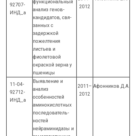
функциональ­ный
92707-
2012
анализ генов-
ИНД_а
кандидатов, свя­
занных с
задержкой
пожелтения
листьев и
фиолетовой
окраской зерна у
пшеницы
Выявление и
11-04-
2011–
Афонников Д.А.
анализ
92712-
2012
особенностей
ИНД_а
аминокислотных
последователь­
ностей
нейраминидазы и