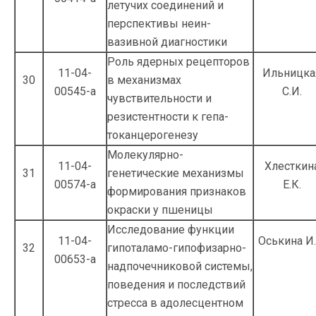
летучих соединений и
перспективы неин­
вазивной диагностики
Роль ядерных рецепторов
11-04-
Ильницка
30
в механизмах
00545-а
С.И.
чувствительности и
резистентности к гепа­
токанцерогенезу
Молекулярно-
11-04-
Хлесткин
31
генетические механизмы
00574-а
Е.К.
формирования признаков
окраски у пшеницы
Исследование функции
11-04-
Оськина И.
32
гипоталамо-гипо­физарно-
00653-а
надпочечниковой системы,
пове­дения и последствий
стресса в адолесцен­тном