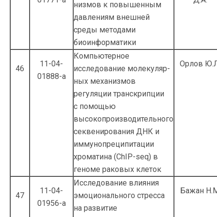
низмов к повышенным
давлениям внешней
среды методами
биоинформатики
Компьютерное
11-04-
Орлов Ю.Л
46
исследование молекуляр­
01888-а
ных механизмов
регуляции транскрипции
с помощью
высокопроизводительного
секвенирования ДНК и
иммунопреципита­ции
хроматина (ChIP-seq) в
геноме раковых клеток
Исследование влияния
11-04-
Бажан Н.М
47
эмоционального стресса
01956-а
на развитие