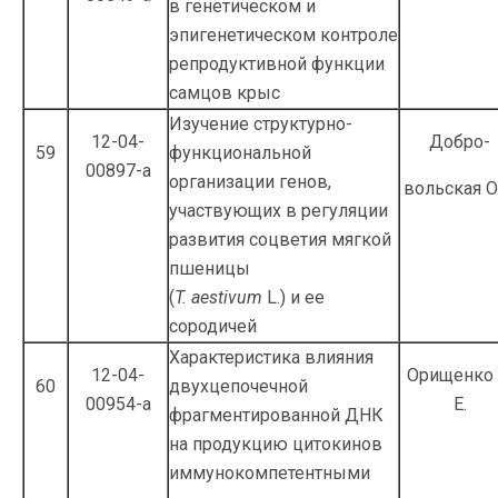
в генетическом и
эпигенети­ческом контроле
репродуктивной функции
самцов крыс
Изучение структурно-
12-04-
Добро-
59
функциональной
00897-а
организации генов,
вольская О
участвующих в регуля­ции
развития соцветия мягкой
пшеницы
(
T. aestivum
L.) и ее
сородичей
Характеристика влияния
12-04-
Орищенко 
60
двухцепочечной
00954-а
Е.
фрагментированной ДНК
на продукцию цитокинов
иммунокомпетентными