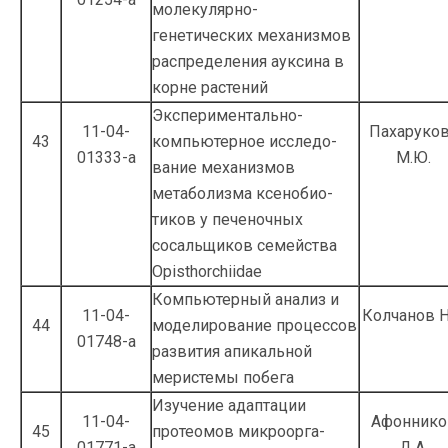
молекулярно-
генетических механизмов
распределения ауксина в
корне растений
Экспериментально-
11-04-
Пахаруко
43
компьютерное исследо­
01333-а
М.Ю.
вание механизмов
метаболизма ксенобио­
тиков у печеночных
сосальщиков семейства
Opisthorchiidae
Компьютерный анализ и
11-04-
Колчанов Н
44
моделирование процессов
01748-а
развития апикальной
меристемы побега
Изучение адаптации
11-04-
Афоннико
45
протеомов микроорга­
01771-а
Д.А.