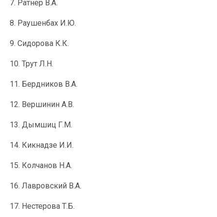
7. Ратнер В.А.
8. Раушенбах И.Ю.
9. Сидорова К.К.
10. Трут Л.Н.
11. Бердников В.А.
12. Вершинин А.В.
13. Дымшиц Г.М.
14. Кикнадзе И.И.
15. Колчанов Н.А.
16. Лавровский В.А.
17. Нестерова Т.Б.