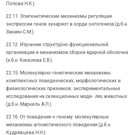
Попова Н.К.).
22.11. Эпигенетические механизмы регуляции
экспрессии генов эукариот в хорде онтогенеза (д.б.н.
Закиян С.М.).
22.12. Изучение структурно-функциональной
организации и механизмов сборки ядерной оболочки
(к.б.н. Киселева Е.В.).
22.15. Молекулярно-генетические механизмы
комплексных поведенческих, морфологических и
физиологических признаков: экспериментальные
исследования на селекционных моде- лях животных
(д.б.н. Маркель А.Л.).
22.16. От поведения к геному: молекулярные
механизмы агонистического поведения (д.б.н.
Кудрявцева Н.Н.).