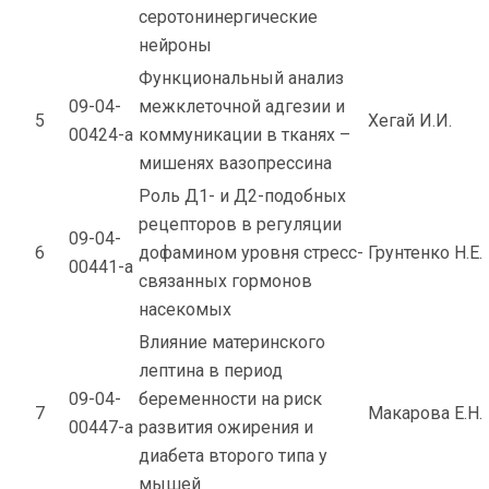
серотонинергические
нейроны
Функциональный анализ
09-04-
межклеточной адгезии и
5
Хегай И.И.
00424-а
коммуникации в тканях –
мишенях вазопрессина
Роль Д1- и Д2-подобных
рецепторов в регуляции
09-04-
6
дофамином уровня стресс-
Грунтенко Н.Е.
00441-а
связанных гормонов
насекомых
Влияние материнского
лептина в период
09-04-
беременности на риск
7
Макарова Е.Н.
00447-а
развития ожирения и
диабета второго типа у
мышей