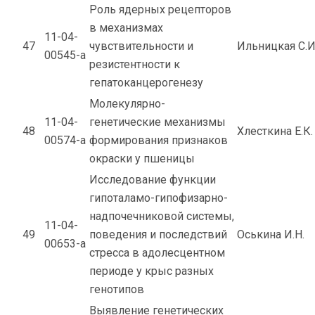
Роль ядерных рецепторов
в механизмах
11-04-
47
чувствительности и
Ильницкая С.И
00545-а
резистентности к
гепатоканцерогенезу
Молекулярно-
11-04-
генетические механизмы
48
Хлесткина Е.К.
00574-а
формирования признаков
окраски у пшеницы
Исследование функции
гипоталамо-гипофизарно-
надпочечниковой системы,
11-04-
49
поведения и последствий
Оськина И.Н.
00653-а
стресса в адолесцентном
периоде у крыс разных
генотипов
Выявление генетических