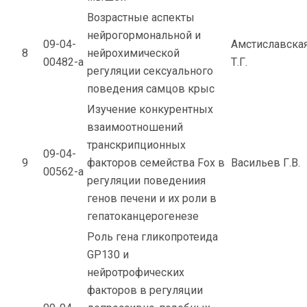
Возрастные аспекты
нейрогормональной и
09-04-
Амстиславска
8
нейрохимической
00482-а
Т.Г.
регуляции сексуального
поведения самцов крыс
Изучение конкурентных
взаимоотношений
транскрипционных
09-04-
9
факторов семейства Fox в
Васильев Г.В.
00562-а
регуляции поведениия
генов печени и их роли в
гепатоканцерогенезе
Роль гена гликопротеида
GP130 и
нейротрофических
факторов в регуляции