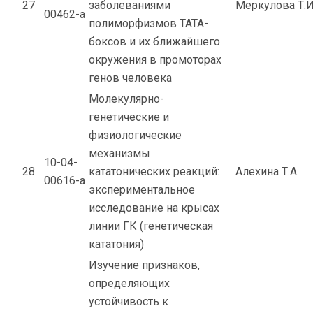
27
заболеваниями
Меркулова Т.И
00462-а
полиморфизмов ТАТА-
боксов и их ближайшего
окружения в промоторах
генов человека
Молекулярно-
генетические и
физиологические
механизмы
10-04-
28
кататонических реакций:
Алехина Т.А.
00616-а
экспериментальное
исследование на крысах
линии ГК (генетическая
кататония)
Изучение признаков,
определяющих
устойчивость к