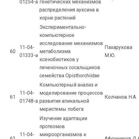
01254-а
генетических механизмов
распределения ауксина в
корне растений
Экспериментально-
компьютерное
исследование механизмов
11-04-
Пахарукова
60
метаболизма
01333-а
М.Ю.
ксенобиотиков у
печеночных сосальщиков
семейства Opisthorchiidae
Компьютерный анализ и
11-04-
моделирование процессов
61
Колчанов Н.А.
01748-а
развития апикальной
меристемы побега
Изучение адаптации
протеомов
11-04-
микроорганизмов к
62
Афонников Д.А