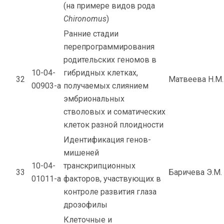
(на примере видов рода
Chironomus
)
Ранние стадии
перепрограммирования
родительских геномов в
10-04-
гибридных клетках,
32
Матвеева Н.М.
00903-а
получаемых слиянием
эмбриональных
стволовых и соматических
клеток разной плоидности
Идентификация генов-
мишеней
10-04-
транскрипционных
33
Баричева Э.М.
01011-а
факторов, участвующих в
контроле развития глаза
дрозофилы
Клеточные и