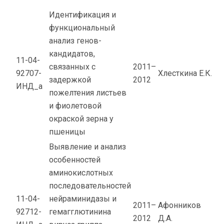
Идентификация и
функциональный
анализ генов-
кандидатов,
11-04-
связанных с
2011–
92707-
Хлесткина Е.К.
задержкой
2012
ИНД_а
пожелтения листьев
и фиолетовой
окраской зерна у
пшеницы
Выявление и анализ
особенностей
аминокислотных
последовательностей
11-04-
нейраминидазы и
2011–
Афонников
92712-
гемагглютинина
2012
Д.А.