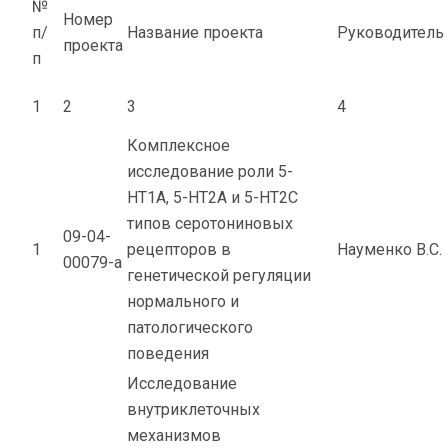
№
Номер
п/
Название проекта
Руководитель
проекта
п
1
2
3
4
Комплексное
исследование роли 5-
НТ1А, 5-НТ2А и 5-НТ2С
типов серотониновых
09-04-
1
рецепторов в
Науменко В.С.
00079-а
генетической регуляции
нормального и
патологического
поведения
Исследование
внутриклеточных
механизмов