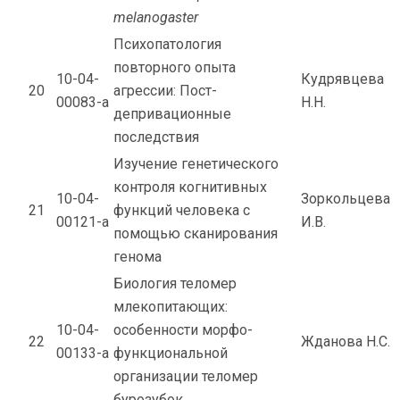
melanogaster
Психопатология
повторного опыта
10-04-
Кудрявцева
20
агрессии: Пост-
00083-а
Н.Н.
депривационные
последствия
Изучение генетического
контроля когнитивных
10-04-
Зоркольцева
21
функций человека с
00121-а
И.В.
помощью сканирования
генома
Биология теломер
млекопитающих:
10-04-
особенности морфо-
22
Жданова Н.С.
00133-а
функциональной
организации теломер
бурозубок