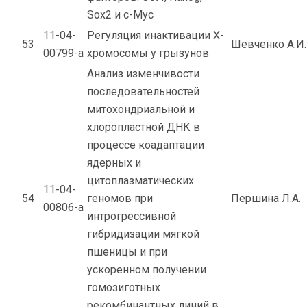
Sox2 и c-Myc
11-04-
Регуляция инактивации Х-
53
Шевченко А.И.
00799-а
хромосомы у грызунов
Анализ изменчивости
последовательностей
митохондриальной и
хлоропластной ДНК в
процессе коадаптации
ядерных и
цитоплазматических
11-04-
54
геномов при
Першина Л.А.
00806-а
интрогрессивной
гибридизации мягкой
пшеницы и при
ускоренном получении
гомозиготных
рекомбинантных линий в