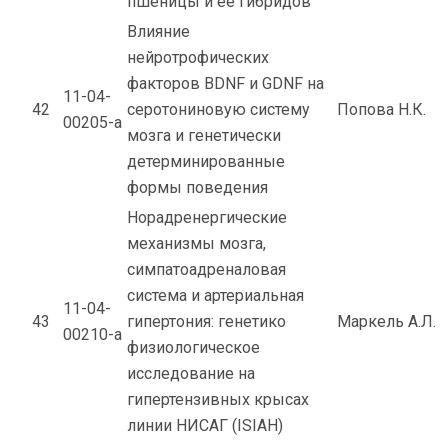
пшеницы и ее гибридов
Влияние
нейротрофических
факторов BDNF и GDNF на
11-04-
42
серотониновую систему
Попова Н.К.
00205-а
мозга и генетически
детерминированные
формы поведения
Норадренергические
механизмы мозга,
симпатоадреналовая
система и артериальная
11-04-
43
гипертония: генетико
Маркель А.Л.
00210-а
физиологическое
исследование на
гипертензивных крысах
линии НИСАГ (ISIAH)