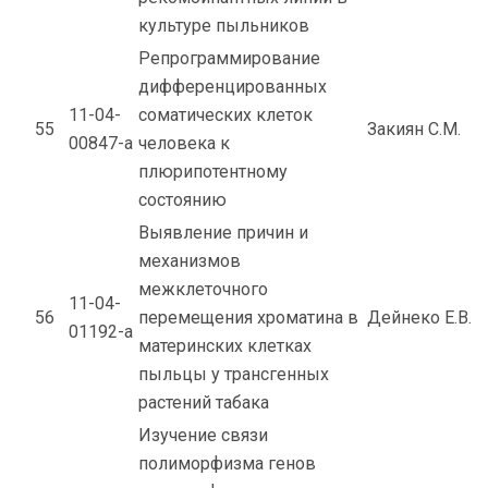
культуре пыльников
Репрограммирование
дифференцированных
11-04-
соматических клеток
55
Закиян С.М.
00847-а
человека к
плюрипотентному
состоянию
Выявление причин и
механизмов
межклеточного
11-04-
56
перемещения хроматина в
Дейнеко Е.В.
01192-а
материнских клетках
пыльцы у трансгенных
растений табака
Изучение связи
полиморфизма генов