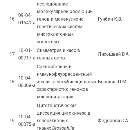
исследование
молекулярной эволюции
09-04-
16
генов и молекулярно-
Гунбин К.В.
01641-а
генетических систем
многоклеточных
животных
10-01-
Симметрия и хаос в
17
Лихошвай В.А.
00717-а
генных сетях
Сравнительный
иммунофлуоресцентный
10-04-
18
анализ рекомбинационных
Бородин П.М.
00008-а
характеристик геномов
млекопитающих
Цитогенетическая
диссекция цитокинеза в
10-04-
19
генеративных
Федорова С.А.
00075-а
тканях
Drosophila