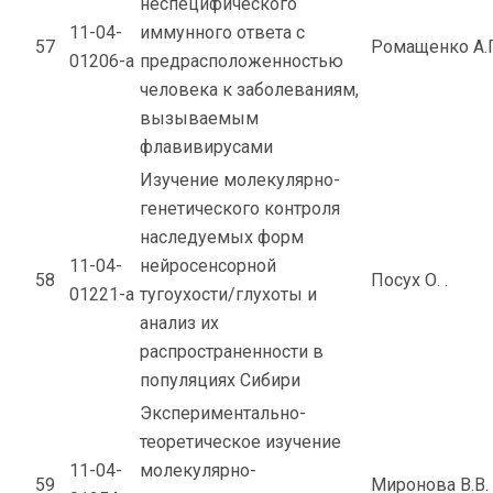
неспецифического
11-04-
иммунного ответа с
57
Ромащенко А.Г
01206-а
предрасположенностью
человека к заболеваниям,
вызываемым
флавивирусами
Изучение молекулярно-
генетического контроля
наследуемых форм
11-04-
нейросенсорной
58
Посух О. .
01221-а
тугоухости/глухоты и
анализ их
распространенности в
популяциях Сибири
Экспериментально-
теоретическое изучение
11-04-
молекулярно-
59
Миронова В.В.