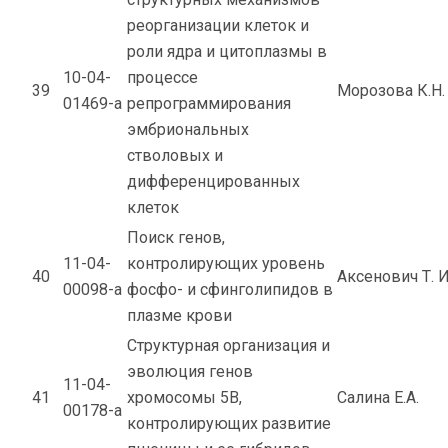
реорганизации клеток и
роли ядра и цитоплазмы в
10-04-
процессе
39
Морозова К.Н.
01469-а
репрограммирования
эмбриональных
стволовых и
дифференцированных
клеток
Поиск генов,
11-04-
контролирующих уровень
40
Аксенович Т. И
00098-а
фосфо- и сфинголипидов в
плазме крови
Структурная организация и
эволюция генов
11-04-
41
хромосомы 5B,
Салина Е.А.
00178-а
контролирующих развитие