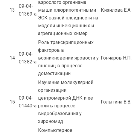
взрослого организма
09-04-
13
мыши плюрипотентными
Кизилова Е.А.
01369-а
ЭСК разной плоидности на
модели инъекционных и
агрегационных химер
Роль транскрипционных
факторов в
09-04-
14
возникновении яровости у
Гончаров Н.П.
01382-а
пшениц в процессе
доместикации
Изучение молекулярной
организации
09-04-
центромерной ДНК и ее
15
Голыгина В.В.
01440-а
роли в процессе
видообразования у
хирономид
Компьютерное