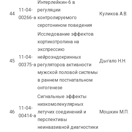
Интерлейкин-6 в
11-04-
регуляции
44
Куликов А.В.
00266-а
контролируемого
серотонином поведения
Исследование эффектов
кортикотропина на
экспрессию
11-04-
нейроэндокринных
45
Дыгало Н.Н.
00375-а
регуляторов активности
мужской половой системы
в раннем постнатальном
онтогенезе
Сигнальные эффекты
низкомолекулярных
11-04-
46
летучих соединений и
Мошкин М.П.
00414-а
перспективы
неинвазивной диагностики