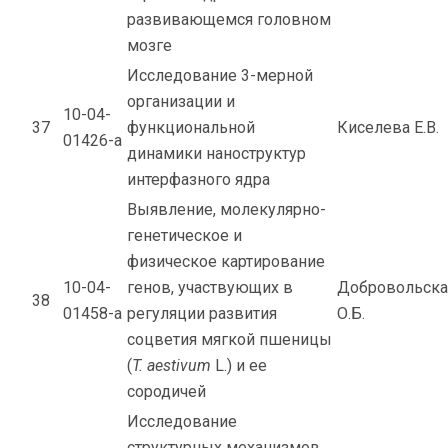
развивающемся головном
мозге
Исследование 3-мерной
организации и
10-04-
37
функциональной
Киселева Е.В.
01426-а
динамики наноструктур
интерфазного ядра
Выявление, молекулярно-
генетическое и
физическое картирование
10-04-
генов, участвующих в
Добровольска
38
01458-а
регуляции развития
О.Б.
соцветия мягкой пшеницы
(
T. aestivum
L.) и ее
сородичей
Исследование
структурных механизмов