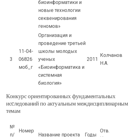
биоинформатики и
новые технологии
секвенирования
геномов»
Организация и
проведение третьей
11-04-
школы молодых
Колчанов
3
06826
ученых
2011
Н.А.
моб_г
«Биоинформатика и
системная
биология»
Конкурс ориентированных фундаментальных
исcледований по актуальным междисциплинарным
темам
№
Номер
Отв.
п/
Название проекта
Годы