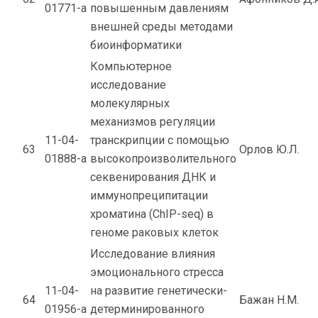
01771-а
повышенным давлениям
внешней среды методами
биоинформатики
Компьютерное
исследование
молекулярных
механизмов регуляции
11-04-
транскрипции с помощью
63
Орлов Ю.Л.
01888-а
высокопроизволительного
секвенирования ДНК и
иммунопреципитации
хроматина (ChIP-seq) в
геноме раковых клеток
Исследование влияния
эмоционального стресса
11-04-
на развитие генетически-
64
Бажан Н.М.
01956-а
детерминированного