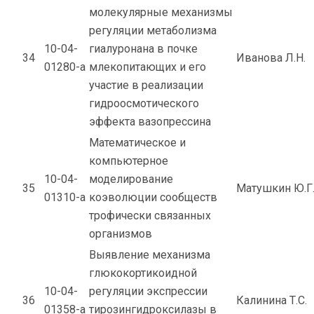
молекулярные механизмы
регуляции метаболизма
10-04-
гиалуронана в почке
34
Иванова Л.Н.
01280-а
млекопитающих и его
участие в реализации
гидроосмотического
эффекта вазопрессина
Математическое и
компьютерное
10-04-
моделирование
35
Матушкин Ю.Г
01310-а
коэволюции сообществ
трофически связанных
организмов
Выявление механизма
глюкокортикоидной
10-04-
регуляции экспрессии
36
Калинина Т.С.
01358-а
тирозингидроксилазы в