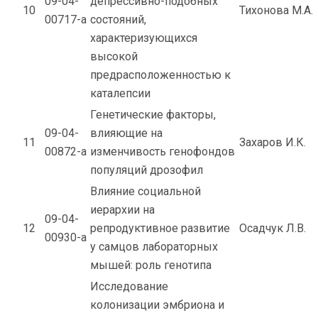
09-04-
депрессивно-подобных
10
Тихонова М.А.
00717-а
состояний,
характеризующихся
высокой
предрасположенностью к
каталепсии
Генетические факторы,
09-04-
влияющие на
11
Захаров И.К.
00872-а
изменчивость генофондов
популяций дрозофил
Влияние социальной
иерархии на
09-04-
12
репродуктивное развитие
Осадчук Л.В.
00930-а
у самцов лабораторных
мышей: роль генотипа
Исследование
колонизации эмбриона и