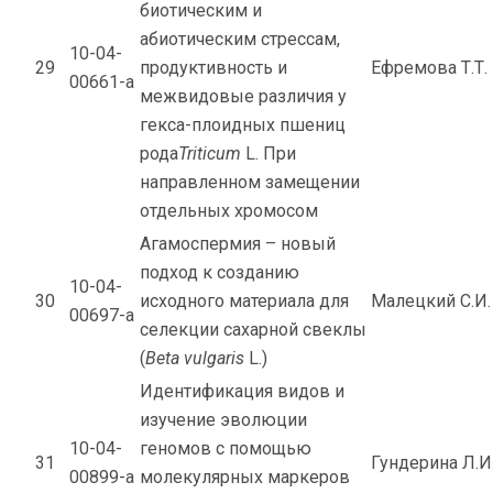
биотическим и
абиотическим стрессам,
10-04-
29
продуктивность и
Ефремова Т.Т.
00661-а
межвидовые различия у
гекса-плоидных пшениц
рода
Triticum
L. При
направленном замещении
отдельных хромосом
Агамоспермия – новый
подход к созданию
10-04-
30
исходного материала для
Малецкий С.И.
00697-а
селекции сахарной свеклы
(
Beta vulgaris
L.)
Идентификация видов и
изучение эволюции
10-04-
геномов с помощью
31
Гундерина Л.И
00899-а
молекулярных маркеров