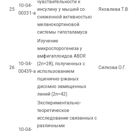
чувствительности к
10-04-
25
инсулину у мышей со
Яковлева Т.В.
00331-а
сниженной активностью
меланокортиновой
системы гипоталамуса
Изучение
микроспорогенеза у
амфигаплоидов ABDR
10-04-
(2n=28), полученных с
26
Силкова О.Г.
00439-а
использованием
пшенично-ржаных
дисомно замещенных
линий (2n=42)
Экспериментально-
теоретическое
исследование связанных с
различными
10-04-