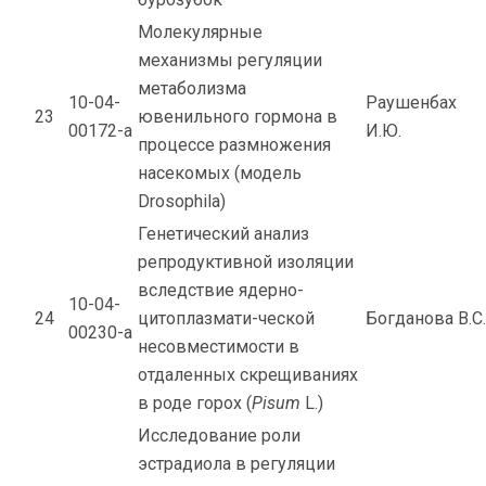
Молекулярные
механизмы регуляции
метаболизма
10-04-
Раушенбах
23
ювенильного гормона в
00172-а
И.Ю.
процессе размножения
насекомых (модель
Drosophila)
Генетический анализ
репродуктивной изоляции
вследствие ядерно-
10-04-
24
цитоплазмати-ческой
Богданова В.С.
00230-а
несовместимости в
отдаленных скрещиваниях
в роде горох (
Pisum
L.)
Исследование роли
эстрадиола в регуляции