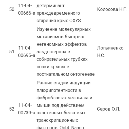
11-04-
детерминант
50
Колосова Н.Г.
00666-а
преждевременного
старения крыс OXYS
Изучение молекулярных
механизмов быстрых
негеномных эффектов
11-04-
Логвиненко
51
альдостерона в
00695-а
Н.С.
собирательных трубках
почки крысы в
постнатальном онтогенезе
Ранние стадии индукции
плюрипотентности в
фибробластах человека и
11-04-
мыши под действием
52
Серов О.Л.
00739-а
экзогенных белковых
транскрипционных
факторов: Oct4, Nanog,