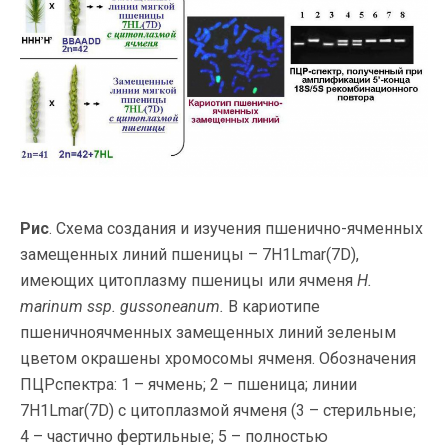
Рис
. Схема создания и изучения пшенично-ячменных
замещенных линий пшеницы – 7H1Lmar(7D),
имеющих цитоплазму пшеницы или ячменя
H.
marinum ssp. gussoneanum.
В кариотипе
пшеничноячменных замещенных линий зеленым
цветом окрашены хромосомы ячменя. Обозначения
ПЦРспектра: 1 – ячмень; 2 – пшеница; линии
7H1Lmar(7D) с цитоплазмой ячменя (3 – стерильные;
4 – частично фертильные; 5 – полностью