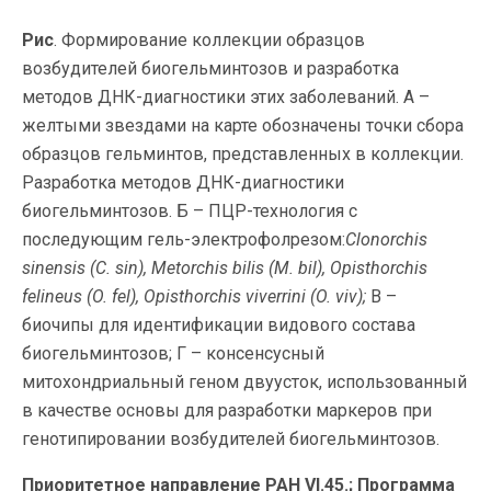
Рис
. Формирование коллекции образцов
возбудителей биогельминтозов и разработка
методов ДНК-диагностики этих заболеваний. А –
желтыми звездами на карте обозначены точки сбора
образцов гельминтов, представленных в коллекции.
Разработка методов ДНК-диагностики
биогельминтозов. Б – ПЦР-технология с
последующим гель-электрофолрезом:
Clonorchis
sinensis (C. sin), Metorchis bilis (M. bil), Opisthorchis
felineus (O. fel), Opisthorchis viverrini (O. viv);
В –
биочипы для идентификации видового состава
биогельминтозов; Г – консенсусный
митохондриальный геном двуусток, использованный
в качестве основы для разработки маркеров при
генотипировании возбудителей биогельминтозов.
Приоритетное направление РАН VI.45.; Программа