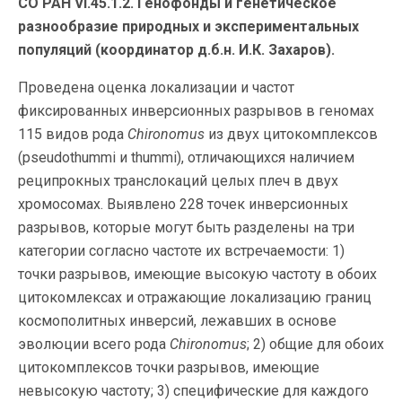
СО РАН VI.45.1.2. Генофонды и генетическое
разнообразие природных и экспериментальных
популяций (координатор д.б.н. И.К. Захаров).
Проведена оценка локализации и частот
фиксированных инверсионных разрывов в геномах
115 видов рода
Chironomus
из двух цитокомплексов
(pseudothummi и thummi), отличающихся наличием
реципрокных транслокаций целых плеч в двух
хромосомах. Выявлено 228 точек инверсионных
разрывов, которые могут быть разделены на три
категории согласно частоте их встречаемости: 1)
точки разрывов, имеющие высокую частоту в обоих
цитокомлексах и отражающие локализацию границ
космополитных инверсий, лежавших в основе
эволюции всего рода
Chironomus
; 2) общие для обоих
цитокомплексов точки разрывов, имеющие
невысокую частоту; 3) специфические для каждого