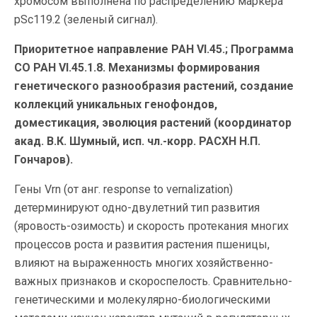
хромосом выполнена по распределению маркера
pSc119.2 (зеленый сигнал).
Приоритетное направление РАН VI.45.; Программа
СО РАН VI.45.1.8. Механизмы формирования
генетического разнообразия растений, создание
коллекций уникальных генофондов,
доместикация, эволюция растений (координатор
акад. В.К. Шумный, исп. чл.-корр. РАСХН Н.П.
Гончаров).
Гены Vrn (от анг. response to vernalization)
детерминируют одно-двулетний тип развития
(яровость-озимость) и скорость протекания многих
процессов роста и развития растения пшеницы,
влияют на выраженность многих хозяйственно-
важных признаков и скороспелость. Сравнительно-
генетическими и молекулярно-биологическими