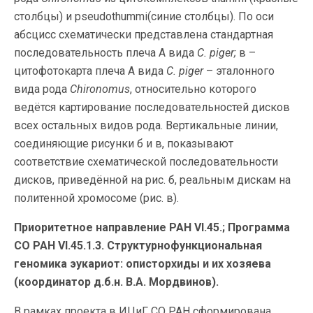
столбцы) и pseudothummi(синие столбцы). По оси
абсцисс схематически представлена стандартная
последовательность плеча А вида
C. piger;
в –
цитофотокарта плеча А вида
C. piger
– эталонного
вида рода
Chironomus
, относительно которого
ведётся картирование последовательностей дисков
всех остальных видов рода. Вертикальные линии,
соединяющие рисунки б и в, показывают
соответствие схематической последовательности
дисков, приведённой на рис. б, реальным дискам на
политенной хромосоме (рис. в).
Приоритетное направление РАН VI.45.; Программа
СО РАН VI.45.1.3. Структурнофункциональная
геномика эукариот: описторхиды и их хозяева
(координатор д.б.н. В.А. Мордвинов).
В рамках проекта в ИЦиГ СО РАН сформирована