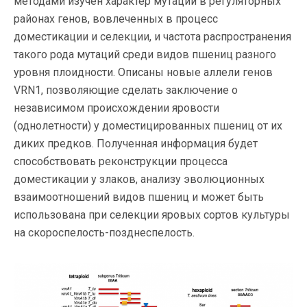
методами изучен характер мутаций в регуляторных
районах генов, вовлеченных в процесс
доместикации и селекции, и частота распространения
такого рода мутаций среди видов пшениц разного
уровня плоидности. Описаны новые аллели генов
VRN1, позволяющие сделать заключение о
независимом происхождении яровости
(однолетности) у доместицированных пшениц от их
диких предков. Полученная информация будет
способствовать реконструкции процесса
доместикации у злаков, анализу эволюционных
взаимоотношений видов пшениц и может быть
использована при селекции яровых сортов культуры
на скороспелость-позднеспелость.