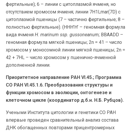
фертильные); 6 – линии с цитоплазмой ячменя, но
отсутствием хромосом ячменя; линии 7H1Lmar(7D) с
цитоплазмой пшеницы (7 – частично фертильные; 8 –
полностью фертильные). (HHH’H’ – геномная формула
вида ячменя
H. marinum ssp. gussoneanum;
BBAADD –
геномная формула мягкой пшеницы; 2n = 41 – число
хромосом у моносомной линии мягкой пшеницы; 2n =
42 + 7HL – число хромосом у пшенично-ячменной
дополненной линии.
Приоритетное направление РАН VI.45.; Программа
СО РАН VI.45.1.6. Преобразования структуры и
функции хромосом в эволюции, онтогенезе и
клеточном цикле (координатор д.б.н. Н.Б. Рубцов).
Учеными Института цитологии и генетики СО РАН
впервые проведен сравнительный анализ состава
ДНК обогащенных повторами прицентромерных