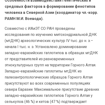
Особенности взаимодействия генетических и
средовых факторов в формировании фенотипов
человека в Северной Азии (координатор чл.-корр.
РАМН М.И. Воевода).
Совместно с ИАиЭТ СО РАН проведены
исследования по изучению митохондриальной ДНК
(мтДНК) археологических культур IV тыс. до н. э.–
начала I тыс. н. э. Установлено доминирование
западно-евразийских гаплотипов в образцах мтДНК
от представителей из разновременных
этнокультурных групп на территории Горного Алтая.
Западно-евразийские гаплотипы мтДНК из
палеоантропологических образцов Горного Алтая
присутствуют во всех современных популяциях
севера Евразии. Максимальное присутствие древних
западно-евразийских гаплотипов Горного Алтая у
селькупов (46 %) и кетов (47 %) подтверждает