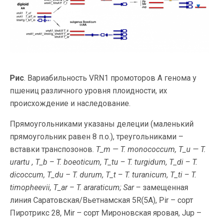
Рис
. Вариабильность VRN1 промоторов A генома у
пшениц различного уровня плоидности, их
происхождение и наследование.
Прямоугольниками указаны делеции (маленький
прямоугольник равен 8 п.о.), треугольниками –
вставки транспозонов.
T_m — T. monococcum, T_u — T.
urartu , T_b – T. boeoticum, T_tu – T. turgidum, T_di – T.
dicoccum, T_du – T. durum, T_t – T. turanicum, T_ti – T.
timopheevii, T_ar – T. araraticum; Sar
– замещенная
линия Саратовская/Вьетнамская 5R(5A), Pir – сорт
Пиротрикс 28, Mir – сорт Мироновская яровая, Jup –