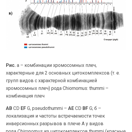
Рис.
а – комбинации хромосомных плеч,
характерные для 2 основных цитокомплексов (т. е.
групп видов с характерной комбинацией
хромосомных плеч) рода Chiornomus: thummi –
комбинация плеч
AB
CD
EF
G, pseudothummi –
AE
CD
BF
G; б –
локализация и частоты встречаемости точек
инверсионных разрывов в плече А у видов
рода
Chironomus
из цитокомплексов thummi (красные