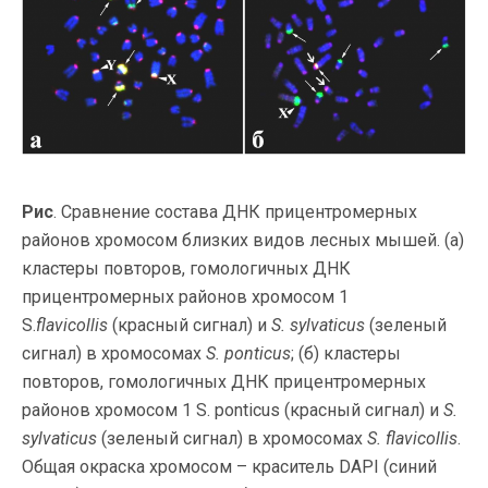
Рис
. Сравнение состава ДНК прицентромерных
районов хромосом близких видов лесных мышей. (а)
кластеры повторов, гомологичных ДНК
прицентромерных районов хромосом 1
S.
flavicollis
(красный сигнал) и
S. sylvaticus
(зеленый
сигнал) в хромосомах
S. ponticus
; (б) кластеры
повторов, гомологичных ДНК прицентромерных
районов хромосом 1 S. ponticus (красный сигнал) и
S.
sylvaticus
(зеленый сигнал) в хромосомах
S. flavicollis
.
Общая окраска хромосом – краситель DAPI (синий