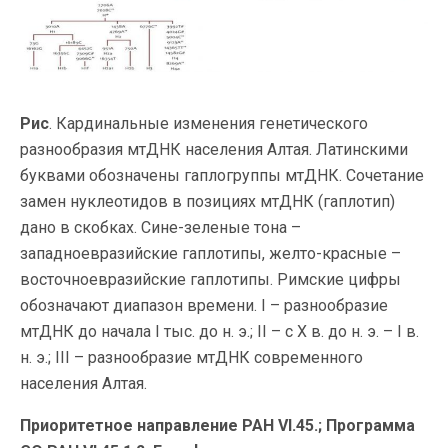
Рис
. Кардинальные изменения генетического
разнообразия мтДНК населения Алтая. Латинскими
буквами обозначены гаплогруппы мтДНК. Сочетание
замен нуклеотидов в позициях мтДНК (гаплотип)
дано в скобках. Сине-зеленые тона –
западноевразийские гаплотипы, желто-красные –
восточноевразийские гаплотипы. Римские цифры
обозначают диапазон времени. I – разнообразие
мтДНК до начала I тыс. до н. э.; II – с X в. до н. э. – I в.
н. э.; III – разнообразие мтДНК современного
населения Алтая.
Приоритетное направление РАН VI.45.; Программа