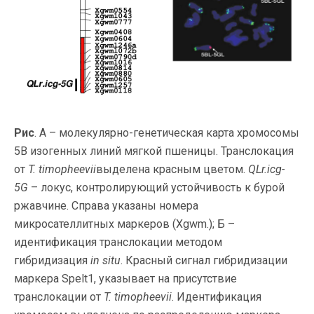
Рис
. А – молекулярно-генетическая карта хромосомы
5В изогенных линий мягкой пшеницы. Транслокация
от
T. timopheevii
выделена красным цветом.
QLr.icg-
5G
– локус, контролирующий устойчивость к бурой
ржавчине. Справа указаны номера
микросателлитных маркеров (Xgwm.); Б –
идентификация транслокации методом
гибридизация
in situ
. Красный сигнал гибридизации
маркера Spelt1, указывает на присутствие
транслокации от
T. timopheevii
. Идентификация