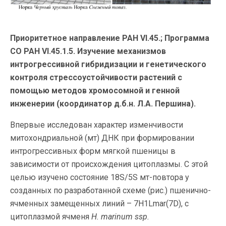
Приоритетное направление РАН VI.45.; Программа
СО РАН VI.45.1.5. Изучение механизмов
интрогрессивной гибридизации и генетического
контроля стрессоустойчивости растений с
помощью методов хромосомной и генной
инженерии (координатор д.б.н. Л.А. Першина).
Впервые исследован характер изменчивости
митохондриальной (мт) ДНК при формировании
интрогрессивных форм мягкой пшеницы в
зависимости от происхождения цитоплазмы. С этой
целью изучено состояние 18S/5S мт-повтора у
созданных по разработанной схеме (рис.) пшенично-
ячменных замещенных линий – 7H1Lmar(7D), с
цитоплазмой ячменя
H. marinum ssp.