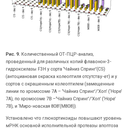
Рис. 9.
Количественный ОТ-ПЦР-анализ,
проведенный для различных копий флавонон-3-
гидроксилазы F3H у сорта ‘Чайниз Спринг’(CS)
(антоциановая окраска колеоптиля отсутству-ет) и у
сортов c окрашенным колеоптилем (замещенные
линии по хромосоме 7А – ‘Чайниз Спринг’/’Хоп’ (‘Hope’
7A), по хромосоме 7B –‘Чайниз Спринг’/’Хоп’ (‘Hope’
7B), и ‘Миро-новская 808’(M808)).
Установлено что глюкортикоиды повышают уровень
мРНК основной исполнительной протеазы апоптоза