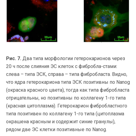
Рис. 7.
Два типа морфологии гетерокарионов через
20 ч после слияния ЭС клеток с фибробла-стами:
слева – типа ЭСК, справа – типа фибробласта. Видно,
что ядра гетерокариона типа ЭСК позитивны по Nаnog
(окраска красного цвета), тогда как типа фибробласта
отрицательны, но позитивны по коллагену 1-го типа
(красная цитоплазма). Гетерокарион фибробластного
типа позитивен по коллагену 1-го типа (цитоплазма
окрашена красным и содержит синие гранулы),
рядом две ЭС клетки позитивные по Nаnog.