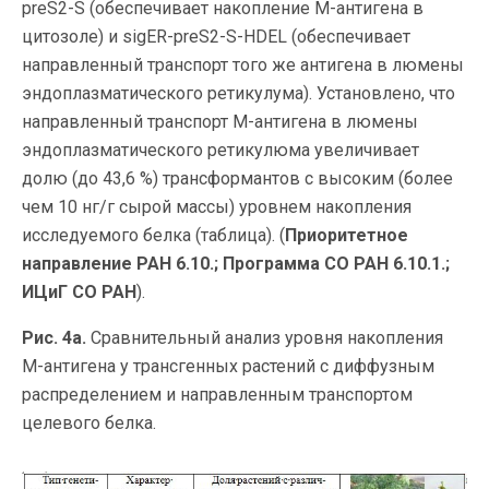
preS2-S (обеспечивает накопление М-антигена в
цитозоле) и sigER-preS2-S-HDEL (обеспечивает
направленный транспорт того же антигена в люмены
эндоплазматического ретикулума). Установлено, что
направленный транспорт М-антигена в люмены
эндоплазматического ретикулюма увеличивает
долю (до 43,6 %) трансформантов с высоким (более
чем 10 нг/г сырой массы) уровнем накопления
исследуемого белка (таблица). (
Приоритетное
направление РАН 6.10.; Программа СО РАН 6.10.1.;
ИЦиГ СО РАН
).
Рис. 4а.
Сравнительный анализ уровня накопления
М-антигена у трансгенных растений с диффузным
распределением и направленным транспортом
целевого белка.