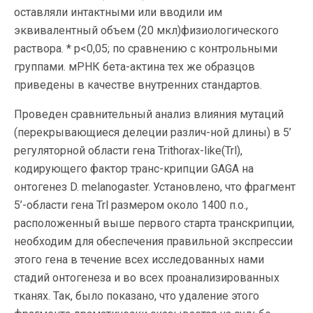
оставляли интактными или вводили им
эквивалентный объем (20 мкл)физиологического
раствора. * p<0,05; по сравнению с контрольными
группами. мРНК бета-актина тех же образцов
приведены в качестве внутренних стандартов.
Проведен сравнительный анализ влияния мутаций
(перекрывающиеся делеции различ-ной длины) в 5’
регуляторной области гена Trithorax-like(Trl),
кодирующего фактор транс-крипции GAGA на
онтогенез D. melanogaster. Установлено, что фрагмент
5’-области гена Trl размером около 1400 п.о.,
расположенный выше первого старта транскрипции,
необходим для обеспечения правильной экспрессии
этого гена в течение всех исследованных нами
стадий онтогенеза и во всех проанализированных
тканях. Так, было показано, что удаление этого