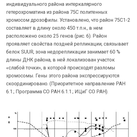
индивидуального района интеркалярного
гетерохроматина из района 75С политенных
хромосом дрозофилы. Установлено, что район 75С1-2
составляет в длину около 450 т.п.н., в нем
расположено около 25 генов (рис. 6). Район
проявляет свойства поздней репликации, связывает
белок SUUR, зона недорепликации занимает 60 %
длины ДНК района, в ней локализован участок
«слабой точки», в которой происходят разломы
хромосомы. Гены этого района экспрессируются
скоординировано. (Приоритетное направление РАН
6.1.; Программа СО РАН 6.1.1.; ИЦиГ СО РАН).