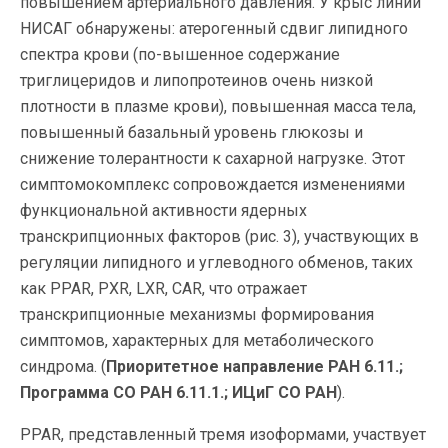
повышением артериального давления. У крыс линии
НИСАГ обнаружены: атерогенный сдвиг липидного
спектра крови (по-вышенное содержание
триглицеридов и липопротеинов очень низкой
плотности в плазме крови), повышенная масса тела,
повышенный базальный уровень глюкозы и
снижение толерантности к сахарной нагрузке. Этот
симптомокомплекс сопровождается изменениями
функциональной активности ядерных
транскрипционных факторов (рис. 3), участвующих в
регуляции липидного и углеводного обменов, таких
как PPAR, PXR, LXR, CAR, что отражает
транскрипционные механизмы формирования
симптомов, характерных для метаболического
синдрома. (
Приоритетное направление РАН 6.11.;
Программа СО РАН 6.11.1.; ИЦиГ СО РАН
).
PPAR, представленный тремя изоформами, участвует