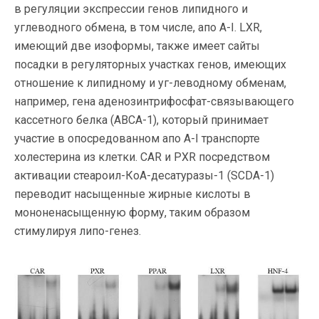
в регуляции экспрессии генов липидного и
углеводного обмена, в том числе, апо А-I. LXR,
имеющий две изоформы, также имеет сайты
посадки в регуляторных участках генов, имеющих
отношение к липидному и уг-леводному обменам,
например, гена аденозинтрифосфат-связывающего
кассетного белка (ABCA-1), который принимает
участие в опосредованном апо А-I транспорте
холестерина из клетки. CAR и PXR посредством
активации стеароил-КоА-десатуразы-1 (SCDA-1)
переводит насыщенные жирные кислоты в
мононенасыщенную форму, таким образом
стимулируя липо-генез.