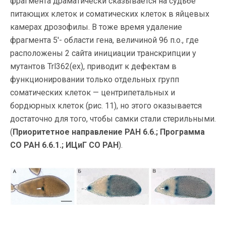
фрагмента драматически сказывается на судьбе
питающих клеток и соматических клеток в яйцевых
камерах дрозофилы. В тоже время удаление
фрагмента 5′- области гена, величиной 96 п.о., где
расположены 2 сайта инициации транскрипции у
мутантов Trl362(ex), приводит к дефектам в
функционировании только отдельных групп
соматических клеток — центрипетальных и
бордюрных клеток (рис. 11), но этого оказывается
достаточно для того, чтобы самки стали стерильными.
(
Приоритетное направление РАН 6.6.; Программа
СО РАН 6.6.1.; ИЦиГ СО РАН
).