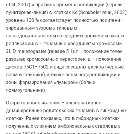
et al., 2007) и профиль времени репликации (черная
пунктирная-линия) в клетках Kc (Schubeler et al., 2002);
уровень 100 % соответствует полностью политени-
зированным эухрома-тиновым
последовательностям со средним временем начала
репликации; в – геномные координаты хромосомы
3L D. melanogaster (release 5.1); г – положение точек
разрыва хромосомных перестроек; д – положение
дисков 75C1–75C2 и ряда соседних дисков (черные
прямоугольники), а также зоны недорепликации и
зоны формирования «пузырей» (белые
прямоугольники).
Открыто новое явление – альтернативное
доминирование родительских геномов в гиб-ридных
клетках. Ранее показано, что в гибридных клетках,
полученных слиянием эмбриональных стволовых
клеток (ЭСК) с фибробластами, доминирует геном