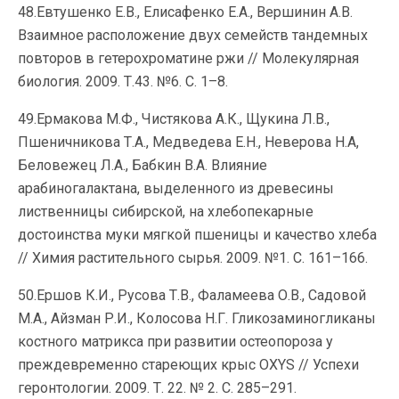
48.Евтушенко Е.В., Елисафенко Е.А., Вершинин А.В.
Взаимное расположение двух семейств тандемных
повторов в гетерохроматине ржи // Молекулярная
биология. 2009. Т.43. №6. С. 1–8.
49.Ермакова М.Ф., Чистякова А.К., Щукина Л.В.,
Пшеничникова Т.А., Медведева Е.Н., Неверова Н.А,
Беловежец Л.А., Бабкин В.А. Влияние
арабиногалактана, выделенного из древесины
лиственницы сибирской, на хлебопекарные
достоинства муки мягкой пшеницы и качество хлеба
// Химия растительного сырья. 2009. №1. С. 161–166.
50.Ершов К.И., Русова Т.В., Фаламеева О.В., Садовой
М.А., Айзман Р.И., Колосова Н.Г. Гликозаминогликаны
костного матрикса при развитии остеопороза у
преждевременно стареющих крыс OXYS // Успехи
геронтологии. 2009. Т. 22. № 2. С. 285–291.