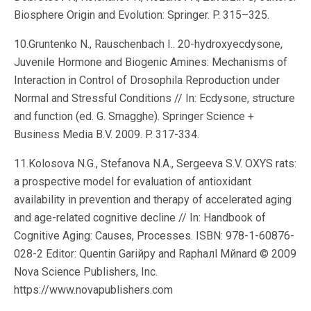
Biosphere Origin and Evolution: Springer. P. 315–325.
10.Gruntenko N., Rauschenbach I.. 20-hydroxyecdysone,
Juvenile Hormone and Biogenic Amines: Mechanisms of
Interaction in Control of Drosophila Reproduction under
Normal and Stressful Conditions // In: Ecdysone, structure
and function (ed. G. Smagghe). Springer Science +
Business Media B.V. 2009. P. 317-334.
11.Kolosova N.G., Stefanova N.A., Sergeeva S.V. OXYS rats:
a prospective model for evaluation of antioxidant
availability in prevention and therapy of accelerated aging
and age-related cognitive decline // In: Handbook of
Cognitive Aging: Causes, Processes. ISBN: 978-1-60876-
028-2 Editor: Quentin Gariйpy and Raphaлl Mйnard © 2009
Nova Science Publishers, Inc.
https://www.novapublishers.com