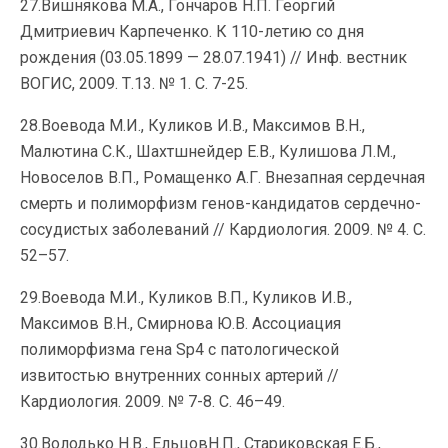
27.Вишнякова М.А., Гончаров Н.П. Георгий
Дмитриевич Карпеченко. К 110-летию со дня
рождения (03.05.1899 — 28.07.1941) // Инф. вестник
ВОГИС, 2009. Т.13. № 1. C. 7-25.
28.Воевода М.И., Куликов И.В., Максимов В.Н.,
Малютина С.К., Шахтшнейдер Е.В., Кулишова Л.М.,
Новоселов В.П., Ромащенко А.Г. Внезапная сердечная
смерть и полиморфизм генов-кандидатов сердечно-
сосудистых заболеваний // Кардиология. 2009. № 4. С.
52–57.
29.Воевода М.И., Куликов В.П., Куликов И.В.,
Максимов В.Н., Смирнова Ю.В. Ассоциация
полиморфизма гена Sp4 с патологической
извитостью внутренних сонных артерий //
Кардиология. 2009. № 7-8. С. 46–49.
30.Володько Н.В., ЕльцовН.П., Стариковская Е.Б.,