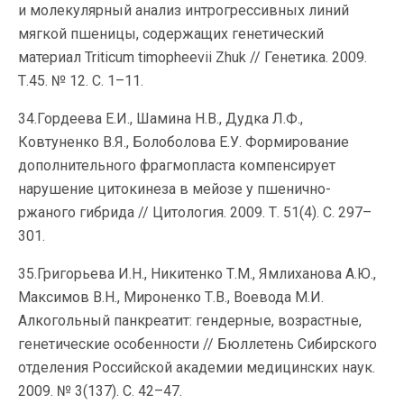
и молекулярный анализ интрогрессивных линий
мягкой пшеницы, содержащих генетический
материал Triticum timopheevii Zhuk // Генетика. 2009.
Т.45. № 12. С. 1–11.
34.Гордеева Е.И., Шамина Н.В., Дудка Л.Ф.,
Ковтуненко В.Я., Болоболова Е.У. Формирование
дополнительного фрагмопласта компенсирует
нарушение цитокинеза в мейозе у пшенично-
ржаного гибрида // Цитология. 2009. Т. 51(4). С. 297–
301.
35.Григорьева И.Н., Никитенко Т.М., Ямлиханова А.Ю.,
Максимов В.Н., Мироненко Т.В., Воевода М.И.
Алкогольный панкреатит: гендерные, возрастные,
генетические особенности // Бюллетень Сибирского
отделения Российской академии медицинских наук.
2009. № 3(137). С. 42–47.