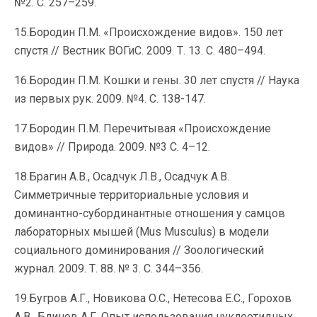
№2. С. 257–259.
15.Бородин П.М. «Происхождение видов». 150 лет
спустя // Вестник ВОГиС. 2009. Т. 13. С. 480–494.
16.Бородин П.М. Кошки и гены. 30 лет спустя // Наука
из первых рук. 2009. №4. С. 138-147.
17.Бородин П.М. Перечитывая «Происхождение
видов» // Природа. 2009. №3 С. 4–12.
18.Брагин А.В., Осадчук Л.В., Осадчук А.В.
Симметричные территориальные условия и
доминантно-субординантные отношения у самцов
лабораторных мышей (Mus Musculus) в модели
социального доминирования // Зоологический
журнал. 2009. Т. 88. № 3. С. 344–356.
19.Бугров А.Г., Новикова О.С., Нетесова Е.С., Горохов
А.В., Блинов А.Г. Опыт использования нуклеотидных