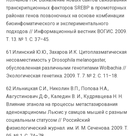
транскрипционных факторов SREBP в промоторных
районах генов позвоночных на основе комбинации
биоинфоматического и экспериментального
подходов // Информационный вестник ВОГИС. 2009.
Т. 13. № 1. С. 37–45.
61.Илинский Ю.Ю., Захаров И.К. Цитоплазматическая
несовместимость у Drosophila melanogaster,
обусловленная различными генотипами Wolbachia //
Экологическая генетика. 2009. Т. 7. № 2. С. 11–18.
62.Ильницкая С.И., Николин В.П., Попова Н.А.,
Августинович Д.Ф., Каледин В. И., Кудрявцева Н. Н.
Влияние этанола на процессы метастазирования
аденокарциномы Льюис у самцов мышей с разным
социальным статусом // Российский
физиологический журнал. им. И. М. Сеченова. 2009. Т.
95. № 1. С. 74–78.