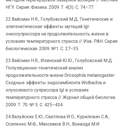
НГУ. Серия: Физика. 2009. Т. 4(3). С. 74–77.
22.Вайсман Н.Я., Голубовский М.Д. Генетические и
эпигенетические эффекты мутаций lgl-
онкосупрессора на продолжительность жизни в
условиях температурного стресса // Изв. РАН. Серия
биологическая. 2009. №1. С. 27–35.
23.Вайсман Н.Я., Илинский Ю.Ю., Голубовский М.Д.
Популяционно-генетический анализ
продолжительности жизни Drosophila melanogaster:
Сходные эффекты эндосимбионта Wolbachia и
опухолевого супрессора lgl в условиях
температурного стресса // Журнал общей биологии.
2009. Т. 70. № 5. С. 425–434.
24.Валуйских Е.Ю., Светлова И.О., Курилович С.А.,
Осипенко М.Ф., Максимов В.Н., Воевода М.И.