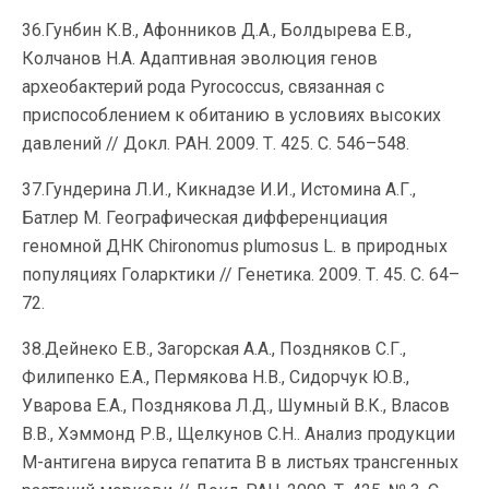
36.Гунбин К.В., Афонников Д.А., Болдырева Е.В.,
Колчанов Н.А. Адаптивная эволюция генов
археобактерий рода Pyrococcus, связанная с
приспособлением к обитанию в условиях высоких
давлений // Докл. РАН. 2009. Т. 425. С. 546–548.
37.Гундерина Л.И., Кикнадзе И.И., Истомина А.Г.,
Батлер М. Географическая дифференциация
геномной ДНК Chironomus plumosus L. в природных
популяциях Голарктики // Генетика. 2009. Т. 45. С. 64–
72.
38.Дейнеко Е.В., Загорская А.А., Поздняков С.Г.,
Филипенко Е.А., Пермякова Н.В., Сидорчук Ю.В.,
Уварова Е.А., Позднякова Л.Д., Шумный В.К., Власов
В.В., Хэммонд Р.В., Щелкунов С.Н.. Анализ продукции
М-антигена вируса гепатита В в листьях трансгенных