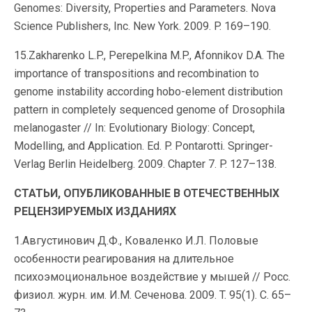
Genomes: Diversity, Properties and Parameters. Nova
Science Publishers, Inc. New York. 2009. P. 169–190.
15.Zakharenko L.P., Perepelkina M.P., Afonnikov D.A. The
importance of transpositions and recombination to
genome instability according hobo-element distribution
pattern in completely sequenced genome of Drosophila
melanogaster // In: Evolutionary Biology: Concept,
Modelling, and Application. Ed. P. Pontarotti. Springer-
Verlag Berlin Heidelberg. 2009. Chapter 7. P. 127–138.
СТАТЬИ, ОПУБЛИКОВАННЫЕ В ОТЕЧЕСТВЕННЫХ
РЕЦЕНЗИРУЕМЫХ ИЗДАНИЯХ
1.Августинович Д.Ф., Коваленко И.Л. Половые
особенности реагирования на длительное
психоэмоциональное воздействие у мышей // Росс.
физиол. журн. им. И.М. Сеченова. 2009. T. 95(1). C. 65–