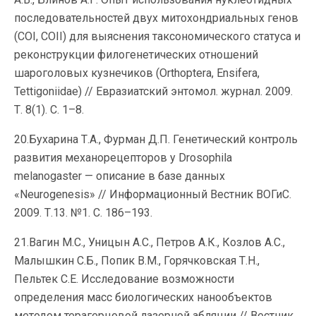
последовательностей двух митохондриальных генов
(COI, COII) для выяснения таксономического статуса и
реконструкции филогенетических отношений
шароголовых кузнечиков (Orthoptera, Ensifera,
Tettigoniidae) // Евразиатский энтомол. журнал. 2009.
Т. 8(1). С. 1–8.
20.Бухарина Т.А., Фурман Д.П. Генетический контроль
развития механорецепторов у Drosophila
melanogaster — описание в базе данных
«Neurogenesis» // Информационный Вестник ВОГиС.
2009. Т.13. №1. С. 186–193.
21.Вагин М.С., Уницын А.С., Петров А.К., Козлов А.С.,
Малышкин С.Б., Попик В.М., Горячковская Т.Н.,
Пельтек С.Е. Исследование возможности
определения масс биологических нанообъектов
методом терагерцовой лазерной абляции // Вестник