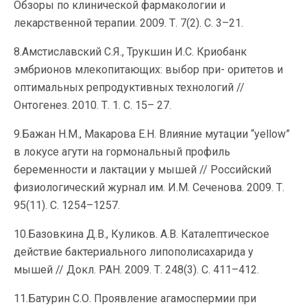
Обзоры по клинической фармакологии и
лекарственной терапии. 2009. Т. 7(2). С. 3–21.
8.Амстиславский С.Я., Трукшин И.С. Криобанк
эмбрионов млекопитающих: выбор при- оритетов и
оптимальных репродуктивных технологий //
Онтогенез. 2010. Т. 1. С. 15– 27.
9.Бажан Н.М., Макарова Е.Н. Влияние мутации “yellow”
в локусе агути на гормональный профиль
беременности и лактации у мышей // Российский
физиологический журнал им. И.М. Сеченова. 2009. Т.
95(11). С. 1254–1257.
10.Базовкина Д.В., Куликов. А.В. Каталептическое
действие бактериального липополисахарида у
мышей // Докл. РАН. 2009. Т. 248(3). С. 411–412.
11.Батурин С.О. Проявление агамоспермии при