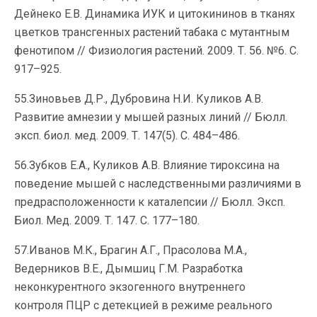
Дейнеко Е.В. Динамика ИУК и цитокининов в тканях
цветков трансгенных растений табака с мутантным
фенотипом // Физиология растений. 2009. Т. 56. №6. С.
917–925.
55.Зиновьев Д.Р., Дубровина Н.И. Куликов А.В.
Развитие амнезии у мышей разных линий // Бюлл.
эксп. биол. мед. 2009. Т. 147(5). С. 484–486.
56.Зубков Е.А., Куликов А.В. Влияние тироксина на
поведение мышей с наследственными различиями в
предрасположенности к каталепсии // Бюлл. Эксп.
Биол. Мед. 2009. Т. 147. С. 177–180.
57.Иванов М.К., Брагин А.Г., Прасолова М.А.,
Ведерников В.Е., Дымшиц Г.М. Разработка
неконкурентного экзогенного внутреннего
контроля ПЦР с детекцией в режиме реального