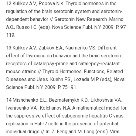
12.Kulikov A.V., Popova N.K. Thyroid hormones in the
regulation of the brain serotonin system and serotonin-
dependent behavior // Serotonin New Research. Marino
A.O., Russo I.C. (eds). Nova Science Publ. N.Y. 2009. P. 97–
119.
13.Kulikov A.V., Zubkov E.A., Naumenko V.S. Different
effect of thyroxine on behavior and the brain serotonin
receptors of catalepsy-prone and catalepsy-resistant
mouse strains // Thyroid Hormones: Functions, Related
Diseases and Uses. Kuehn F.S., Lozada M.P. (eds), Nova
Science Publ. N.Y. 2009. P. 75–91.
14.Mishchenko E.L., Bezmaternykh K.D., Likhoshvai V.A.,
Ivanisenko V.A., Kolchanov N.A. A mathematical model for
the suppressive effect of subgenomic hepatitis C virus
replication in Huh-7 cells in the presence of potential
individual drugs // In: Z. Feng and M. Long (eds.), Viral