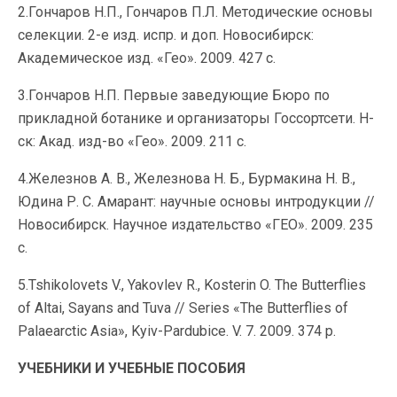
2.Гончаров Н.П., Гончаров П.Л. Методические основы
селекции. 2-е изд. испр. и доп. Новосибирск:
Академическое изд. «Гео». 2009. 427 с.
3.Гончаров Н.П. Первые заведующие Бюро по
прикладной ботанике и организаторы Госсортсети. Н-
ск: Акад. изд-во «Гео». 2009. 211 с.
4.Железнов А. В., Железнова Н. Б., Бурмакина Н. В.,
Юдина Р. С. Амарант: научные основы интродукции //
Новосибирск. Научное издательство «ГЕО». 2009. 235
с.
5.Tshikolovets V., Yakovlev R., Kosterin O. The Butterflies
of Altai, Sayans and Tuva // Series «The Butterflies of
Palaearctic Asia», Kyiv-Pardubice. V. 7. 2009. 374 p.
УЧЕБНИКИ И УЧЕБНЫЕ ПОСОБИЯ