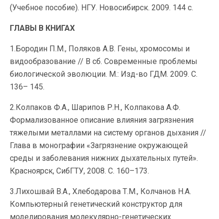
(Учебное пособие). НГУ. Новосибирск. 2009. 144 с.
ГЛАВЫ В КНИГАХ
1.Бородин П.М., Поляков А.В. Гены, хромосомы и
видообразование // В сб. Современные проблемы
биологической эволюции. М.: Изд-во ГДМ. 2009. С.
136– 145.
2.Колпаков Ф.А., Шарипов Р.Н., Колпакова А.Ф.
Формализованное описание влияния загрязнения
тяжелыми металлами на систему органов дыхания //
Глава в монографии «Загрязнение окружающей
среды и заболевания нижних дыхательных путей».
Красноярск, СибГТУ, 2008. С. 160–173.
3.Лихошвай В.А., Хлебодарова Т.М., Колчанов Н.А.
Компьютерный генетический конструктор для
моделирования молекулярно-генетических