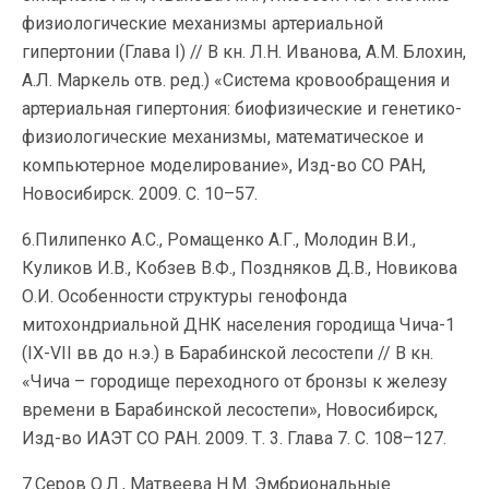
физиологические механизмы артериальной
гипертонии (Глава I) // В кн. Л.Н. Иванова, А.М. Блохин,
А.Л. Маркель отв. ред.) «Система кровообращения и
артериальная гипертония: биофизические и генетико-
физиологические механизмы, математическое и
компьютерное моделирование», Изд-во СО РАН,
Новосибирск. 2009. С. 10–57.
6.Пилипенко А.С., Ромащенко А.Г., Молодин В.И.,
Куликов И.В., Кобзев В.Ф., Поздняков Д.В., Новикова
О.И. Особенности структуры генофонда
митохондриальной ДНК населения городища Чича-1
(IX-VII вв до н.э.) в Барабинской лесостепи // В кн.
«Чича – городище переходного от бронзы к железу
времени в Барабинской лесостепи», Новосибирск,
Изд-во ИАЭТ СО РАН. 2009. Т. 3. Глава 7. С. 108–127.
7.Серов О.Л., Матвеева Н.М. Эмбриональные