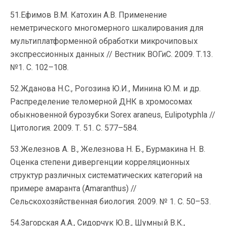
51.Ефимов В.М. Катохин А.В. Применение
неметрического многомерного шкалирования для
мультиплатформенной обработки микрочиповых
экспрессионных данных // Вестник ВОГиС. 2009. Т.13.
№1. С. 102–108.
52.Жданова Н.С., Рогозина Ю.И., Минина Ю.М. и др.
Распределение теломерной ДНК в хромосомах
обыкновенной бурозубки Sorex araneus, Eulipotyphla //
Цитология. 2009. Т. 51. С. 577–584.
53.Железнов А. В., Железнова Н. Б., Бурмакина Н. В.
Оценка степени дивергенции корреляционных
структур различных систематических категорий на
примере амаранта (Amaranthus) //
Сельскохозяйственная биология. 2009. № 1. С. 50–53.
54.Загорская А.А., Сидорчук Ю.В., Шумный В.К.,