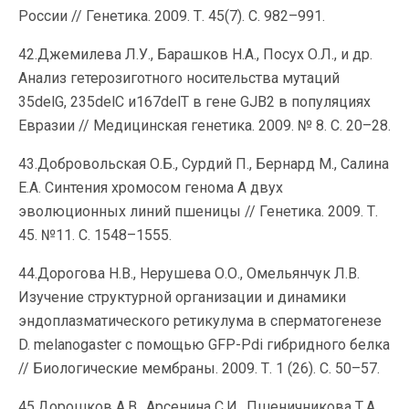
России // Генетика. 2009. Т. 45(7). С. 982–991.
42.Джемилева Л.У., Барашков Н.А., Посух О.Л., и др.
Анализ гетерозиготного носительства мутаций
35delG, 235delC и167delT в гене GJB2 в популяциях
Евразии // Медицинская генетика. 2009. № 8. С. 20–28.
43.Добровольская О.Б., Сурдий П., Бернард М., Салина
Е.А. Синтения хромосом генома А двух
эволюционных линий пшеницы // Генетика. 2009. Т.
45. №11. С. 1548–1555.
44.Дорогова Н.В., Нерушева О.О., Омельянчук Л.В.
Изучение структурной организации и динамики
эндоплазматического ретикулума в сперматогенезе
D. melanogaster с помощью GFP-Pdi гибридного белка
// Биологические мембраны. 2009. Т. 1 (26). С. 50–57.
45.Дорошков А.В., Арсенина С.И., Пшеничникова Т.А.,