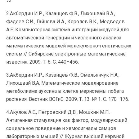
73.
2.Акбердин И.Р., Казанцев Ф.В., Лихошвай В.А.,
Фадеев С.И., Гайнова И.А., Королев В.К., Медведев
А.Е. Компьютерная система интеграции модулей для
автоматической генерации и численного анализа
математических моделей молекулярно-генетических
систем // Сибирские электронные математические
известия. 2009. Т. 6. С. 440–456.
3.Акбердин И.Р., Казанцев Ф.В., Омельянчук Н.А.,
Лихошвай В.А. Математическое моделирование
метаболизма ауксина в клетке меристемы побега
растения. Вестник ВОГиС. 2009. Т. 13. № 1. С. 170–176.
4.Акулов А.Е., Петровский Д.В., Мошкин М.П.
Антигенная стимуляция как фактор, модулирующий
социальное поведение и хемосигналы самцов
лабораторных мышей // Журнал высшей нервной