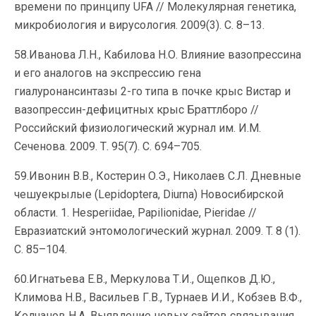
времени по принципу UFA // Молекулярная генетика,
микробиология и вирусология. 2009(3). С. 8–13.
58.Иванова Л.Н., Кабилова Н.О. Влияние вазопрессина
и его аналогов на экспрессию гена
гиалуронансинтазы 2-го типа в почке крыс Вистар и
вазопрессин-дефицитных крыс Браттлборо //
Российский физиологический журнал им. И.М.
Сеченова. 2009. Т. 95(7). С. 694–705.
59.Ивонин В.В., Костерин О.Э., Николаев С.Л. Дневные
чешуекрылые (Lepidoptera, Diurna) Новосибирской
области. 1. Hesperiidae, Papilionidae, Pieridae //
Евразиатский энтомологический журнал. 2009. T. 8 (1).
C. 85–104.
60.Игнатьева Е.В., Меркулова Т.И., Ощепков Д.Ю.,
Климова Н.В., Васильев Г.В., Турнаев И.И., Кобзев В.Ф.,
Колчанов Н.А. Выявление новых сайтов связывания