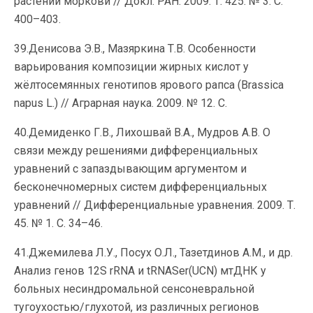
растений моркови // Докл. РАН. 2009. Т. 425. № 3. С.
400–403.
39.Денисова Э.В., Мазяркина Т.В. Особенности
варьирования композиции жирных кислот у
жёлтосемянных генотипов ярового рапса (Brassica
napus L.) // Аграрная наука. 2009. № 12. C.
40.Демиденко Г.В., Лихошвай В.А., Мудров А.В. О
связи между решениями дифференциальных
уравнений с запаздывающим аргументом и
бесконечномерных систем дифференциальных
уравнений // Дифференциальные уравнения. 2009. Т.
45. № 1. С. 34–46.
41.Джемилева Л.У., Посух О.Л., Тазетдинов А.М., и др.
Анализ генов 12S rRNA и tRNASer(UCN) мтДНК у
больных несиндромальной сенсоневральной
тугоухостью/глухотой, из различных регионов