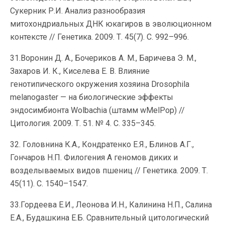
Сукерник Р.И. Анализ разнообразия
митохондриальных ДНК юкагиров в эволюционном
контексте // Генетика. 2009. Т. 45(7). С. 992–996.
31.Воронин Д. А., Бочериков А. М., Баричева Э. М.,
Захаров И. К., Киселева Е. В. Влияние
генотипического окружения хозяина Drosophila
melanogaster — на биологические эффекты
эндосимбионта Wolbachia (штамм wMelPop) //
Цитология. 2009. Т. 51. № 4. С. 335–345.
32. Головнина К.А., Кондратенко Е.Я., Блинов А.Г.,
Гончаров Н.П. Филогения A геномов диких и
возделываемых видов пшениц // Генетика. 2009. Т.
45(11). C. 1540–1547.
33.Гордеева Е.И., Леонова И.Н., Калинина Н.П., Салина
Е.А., Будашкина Е.Б. Сравнительный цитологический