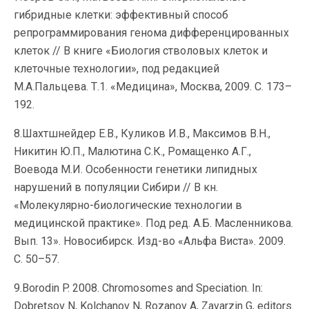
гибридные клетки: эффективный способ
репрограммирования генома дифференцированных
клеток // В книге «Биология стволовых клеток и
клеточные технологии», под редакцией
М.А.Пальцева. Т.1. «Медицина», Москва, 2009. C. 173–
192.
8.Шахтшнейдер Е.В., Куликов И.В., Максимов В.Н.,
Никитин Ю.П., Малютина С.К., Ромащенко А.Г.,
Воевода М.И. Особенности генетики липидных
нарушений в популяции Сибири // В кн.
«Молекулярно-биологические технологии в
медицинской практике». Под ред. А.Б. Масленникова.
Вып. 13». Новосибирск. Изд-во «Альфа Виста». 2009.
С. 50–57.
9.Borodin P. 2008. Chromosomes and Speciation. In:
Dobretsov N, Kolchanov N, Rozanov A, Zavarzin G, editors.