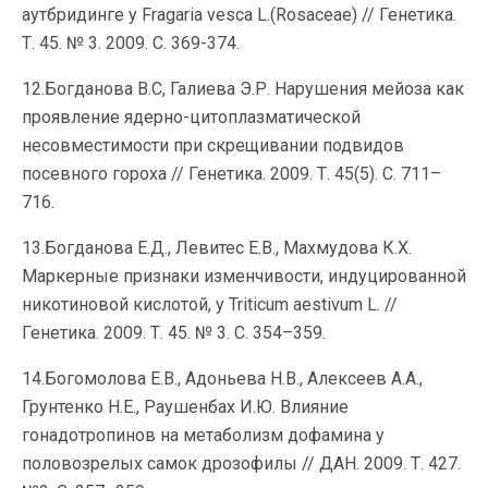
аутбридинге у Fragaria vesca L.(Rosaceae) // Генетика.
Т. 45. № 3. 2009. С. 369-374.
12.Богданова В.С, Галиева Э.Р. Нарушения мейоза как
проявление ядерно-цитоплазматической
несовместимости при скрещивании подвидов
посевного гороха // Генетика. 2009. Т. 45(5). C. 711–
716.
13.Богданова Е.Д., Левитес Е.В., Махмудова К.Х.
Маркерные признаки изменчивости, индуцированной
никотиновой кислотой, у Triticum aestivum L. //
Генетика. 2009. Т. 45. № 3. С. 354–359.
14.Богомолова Е.В., Адоньева Н.В., Алексеев А.А.,
Грунтенко Н.Е., Раушенбах И.Ю. Влияние
гонадотропинов на метаболизм дофамина у
половозрелых самок дрозофилы // ДАН. 2009. Т. 427.