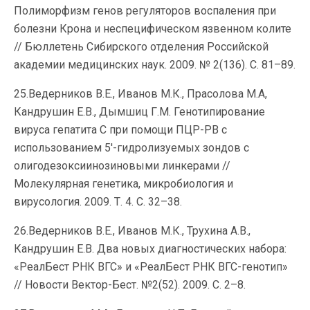
Полиморфизм генов регуляторов воспаления при
болезни Крона и неспецифическом язвенном колите
// Бюллетень Сибирского отделения Российской
академии медицинских наук. 2009. № 2(136). С. 81–89.
25.Ведерников В.Е., Иванов М.К., Прасолова М.А,
Кандрушин Е.В., Дымшиц Г.М. Генотипирование
вируса гепатита С при помощи ПЦР-РВ с
использованием 5′-гидролизуемых зондов с
олигодезоксиинозиновыми линкерами //
Молекулярная генетика, микробиология и
вирусология. 2009. Т. 4. С. 32–38.
26.Ведерников В.Е., Иванов М.К., Трухина А.В.,
Кандрушин Е.В. Два новых диагностических набора:
«РеалБест РНК ВГС» и «РеалБест РНК ВГС-генотип»
// Новости Вектор-Бест. №2(52). 2009. С. 2–8.