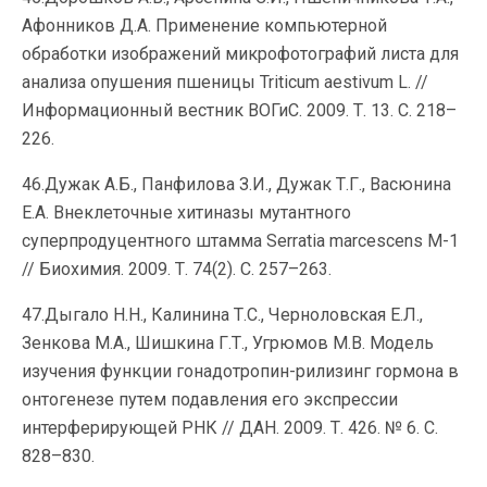
Афонников Д.А. Применение компьютерной
обработки изображений микрофотографий листа для
анализа опушения пшеницы Triticum aestivum L. //
Информационный вестник ВОГиС. 2009. Т. 13. С. 218–
226.
46.Дужак А.Б., Панфилова З.И., Дужак Т.Г., Васюнина
Е.А. Внеклеточные хитиназы мутантного
суперпродуцентного штамма Serratia marcescens M-1
// Биохимия. 2009. Т. 74(2). С. 257–263.
47.Дыгало Н.Н., Калинина Т.С., Черноловская Е.Л.,
Зенкова М.А., Шишкина Г.Т., Угрюмов М.В. Модель
изучения функции гонадотропин-рилизинг гормона в
онтогенезе путем подавления его экспрессии
интерферирующей РНК // ДАН. 2009. Т. 426. № 6. С.
828–830.