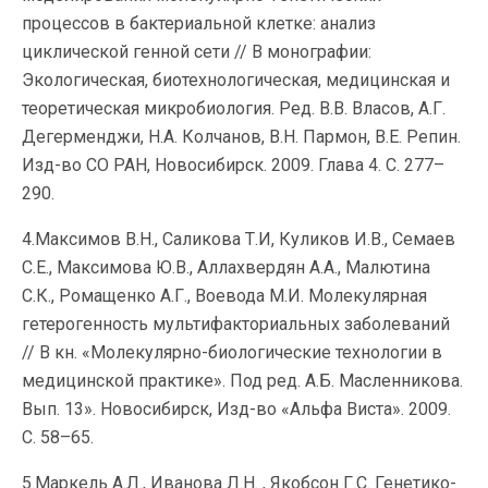
процессов в бактериальной клетке: анализ
циклической генной сети // В монографии:
Экологическая, биотехнологическая, медицинская и
теоретическая микробиология. Ред. В.В. Власов, А.Г.
Дегерменджи, Н.А. Колчанов, В.Н. Пармон, В.Е. Репин.
Изд-во СО РАН, Новосибирск. 2009. Глава 4. С. 277–
290.
4.Максимов В.Н., Саликова Т.И, Куликов И.В., Семаев
С.Е., Максимова Ю.В., Аллахвердян А.А., Малютина
С.К., Ромащенко А.Г., Воевода М.И. Молекулярная
гетерогенность мультифакториальных заболеваний
// В кн. «Молекулярно-биологические технологии в
медицинской практике». Под ред. А.Б. Масленникова.
Вып. 13». Новосибирск, Изд-во «Альфа Виста». 2009.
С. 58–65.
5.Маркель А.Л., Иванова Л.Н. , Якобсон Г.С. Генетико-