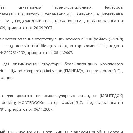
айты связывания транскрипционных факторов
base (
TFSITE)», авторы: Степаненко И.Л. , Ананько Е.А. , Игнатьева
а Т.М. , Подколодный Н.Л. , Колчанов Н.А. , подана заявка на
, приоритет от 20.09.2007.
я восстановления отсутствующих атомов в PDB файлах (БАУБЛ)
e missing atoms in PDB files (BAUBLE)», автор: Фомин Э.С. , подана
2007614392, приоритет от 06.11.2007.
 для оптимизации структуры белок-лигандных комплексов
ein — ligand complex optimization (EMINIMA)», автор: Фомин Э.С. ,
страцию
а для докинга низкомолекулярных лигандов (МОНТЕДОК)
and docking (MONTEDOCK)», автор: Фомин Э.С. , подана заявка на
, приоритет от 06.11.2007.
ный В.К. , Лихенко И.Е. , Сапрыкин В.С. Чародеи Приобья (Сорта и