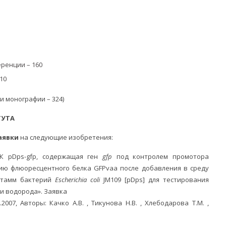
ренции – 160
10
 и монографии – 324)
ТУТА
аявки
на следующие изобретения:
К pDps-gfp, содержащая ген
gfp
под контролем промотора
ю флюоресцентного белка GFPvaa после добавления в среду
штамм бактерий
Escherichia
coli
JM109 [pDps] для тестирования
си водорода». Заявка
2007, Авторы: Качко А.В. , Тикунова Н.В. , Хлебодарова Т.М. ,