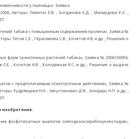
 изменчивости у пшеницы». Заявка
2006, Авторы: Левитес Е.В. , Богданова Е.Д. , Махмудова К.Х. ,
07
астений табака с повышенным содержанием пролина». Заявка №
торы: Титов С.Е. , Герасимова С.В. , Кочетов А.В. и др. , Решение о
вых форм трансгенных растений табака», Заявка № 2006136956,
 С.Е. , Кочетов А.В. , Колодяжная Я.С. и др. , Решение о выдаче
аратов с предполагаемым психотропным действием», Заявка №
вторы: Кудрявцева Н.Н. , Августинович Д.Ф. , Бондарь Н.П. и др. ,
07
е изобретения:
ения фосфотиоатных аналогов олигодезоксирибонуклеотидов»,