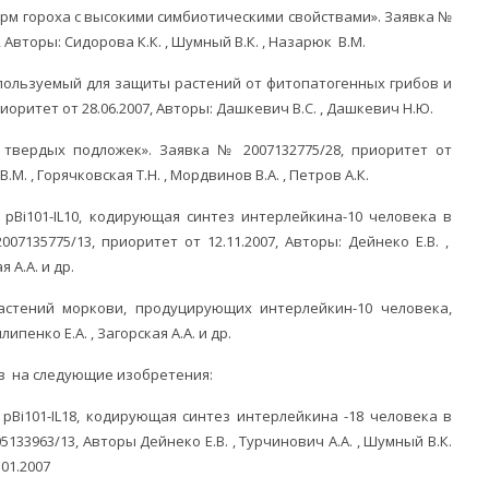
рм гороха с высокими симбиотическими свойствами». Заявка №
, Авторы: Сидорова К.К. , Шумный В.К. , Назарюк В.М.
спользуемый для защиты растений от фитопатогенных грибов и
иоритет от 28.06.2007, Авторы: Дашкевич В.С. , Дашкевич Н.Ю.
 твердых подложек». Заявка № 2007132775/28, приоритет от
В.М. , Горячковская Т.Н. , Мордвинов В.А. , Петров А.К.
pBi101-IL10, кодирующая синтез интерлейкина-10 человека в
07135775/13, приоритет от 12.11.2007, Авторы: Дейнеко Е.В. ,
 А.А. и др.
астений моркови, продуцирующих интерлейкин-10 человека,
ипенко Е.А. , Загорская А.А. и др.
в на следующие изобретения:
pBi101-IL18, кодирующая синтез интерлейкина -18 человека в
133963/13, Авторы Дейнеко Е.В. , Турчинович А.А. , Шумный В.К.
01.2007