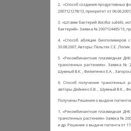
2.
«Способ создания продуктивных фо
2007121278/13, приоритет от 06.06.2007
3. «Штамм бактерий
Bacillus subtilis
, и
бактерий». Заявка № 2007124405/13, пр
4. «Способ абляции биополимеров с
30.08.2007, Авторы: Пельтек С.Е. ,Попик 
5. «Рекомбинантная плазмидная ДНК 
трансгенных растениях». Заявка № 20
Шумный В.К. , Филипенко Е.А. , Загорская
6. Способ получения трансгенных р
авторы Дейнеко Е.В. , Шумный В.К. , Фил
Получены Решения о выдаче патенто
1. «Рекомбинантная плазмидная ДНК 
трансгенных растениях» Заявка № 2005
и др. Решение о выдаче патента от 17.