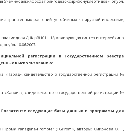
ия 5′-аминоалкилфосфат олигодезоксирибонуклеотидов», опубл.
ния трансгенных растений, устойчивых к вирусной инфекции»,
 плазмидная ДНК pBi101-IL18, кодирующая синтез интерлейкина
 опубл. 10.06.2007.
ициальной регистрации в Государственном реестре
енных к использованию:
а «Парад», свидетельство о государственной регистрации №
а «Каприз», свидетельство о государственной регистрации №
 Роспатенте следующие базы данных и программы для
ГПром)/Transgene-Promoter (TGProm)», авторы: Смирнова О.Г. ,