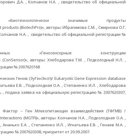
игорович Д.А. , Колчанов Н.А. , свидетельство об официальной
технологически значимые продукты
t products (BiotechPro)», авторы: Ибрагимова С.М. , Смирнова О.Г.
 , Колчанов Н.А. , свидетельство об официальной регистрации №
ых
«Геносенсорные конструкции
 (ConSensor)»,
авторы: Хлебодарова Т.М. , Подколодный Н.Л. ,
трации № 2007620168
ческих Генов (ЭуГенЭксп)/ Eukaryotic Gene Expression database
натьева Е.В. , Подколодная О.А. , Степаненко И.Л. , Хлебодарова
.А. , подана заявка на официальную регистрацию № 2007620307,
й Фактор – Ген Млекопитающих взаимодействия (ТФГMВ) /
Interactions (MGTFI)», авторы: Колчанов Н.А. , Подколодная О.А. ,
Ананько Е.А. , Степаненко И.Л. , Игнатьева Е.В. , Генаев М.А. ,
ацию № 2007620308, приоритет от 20.09.2007.