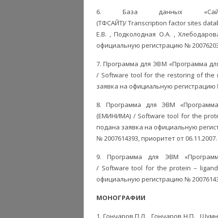
6. База данных
«С
(ТФСАЙТ)/
Transcription factor sites data
Е.В. , Подколодная О.А. , Хлебодаров
официальную регистрацию № 2007620309
7. Программа для ЭВМ «Программа дл
/ Software tool for the restoring of th
заявка на официальную регистрацию № 
8. Программа для ЭВМ «Программа
(ЕМИНИМА) / Software tool for the prot
подана заявка на официальную реги
№ 2007614393, приоритет от 06.11.2007.
9. Программа для ЭВМ «Программ
/ Software tool for the protein – lig
официальную регистрацию № 2007614391
МОНОГРАФИИ
1. Гончаров П.Л. , Гончаров Н.П. , Шум