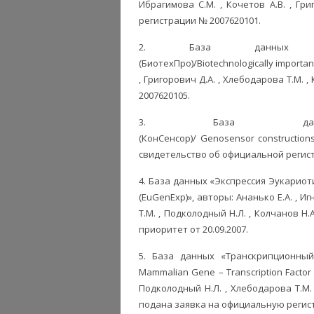
Ибрагимова С.М. , Кочетов А.В. , Гр
регистрации № 2007620101.
2. База данных «Био
(БиотехПро)/Biotechnologically importan
, Григорович Д.А. , Хлебодарова Т.М.
2007620105.
3. База данн
(КонСенсор)/ Genosensor constructions
свидетельство об официальной регис
4. База данных «Экспрессия Эукариоти
(EuGenExp)», авторы: Ананько Е.А. , Иг
Т.М. , Подколодный Н.Л. , Колчанов Н
приоритет от 20.09.2007.
5. База данных «Tранскрипционны
Mammalian Gene – Transcription Factor 
Подколодный Н.Л. , Хлебодарова Т.М. , 
подана заявка на официальную регистр