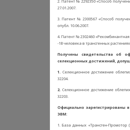
2. Патент № 2292350 «Способ получен
27.01.2007.
3. Патент № 2300567 «Способ получе
опубл. 10.06.2007.
4. Патент № 2302460 «Рекомбинантная
-18 человека в трансгенных растениях»,
Получены свидетельства об оф
селекционных достижений, допущ
1.
Селекционное достижение облепих
32204.
2.
Селекционное достижение облепих
32203.
Официально зарегистрированы в
ЭВМ:
1. База данных «Трансген-Промотор (Т