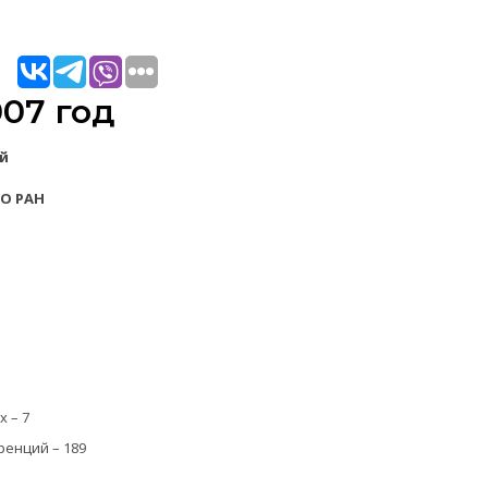
07 год
ий
СО РАН
 – 7
енций – 189