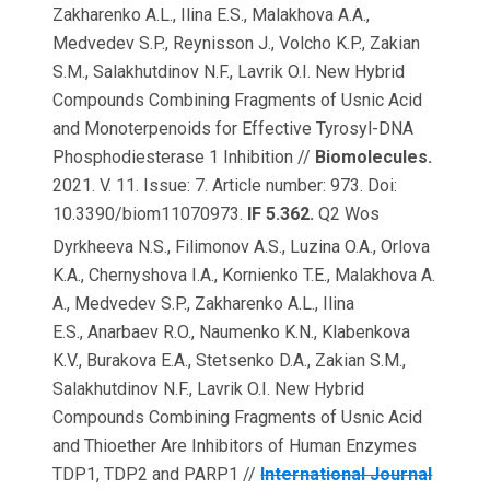
Zakharenko A.L., Ilina E.S., Malakhova A.A.,
Medvedev S.P., Reynisson J., Volcho K.P., Zakian
S.M., Salakhutdinov N.F., Lavrik O.I. New Hybrid
Compounds Combining Fragments of Usnic Acid
and Monoterpenoids for Effective Tyrosyl-DNA
Phosphodiesterase 1 Inhibition //
Biomolecules.
2021. V. 11. Issue: 7. Article number: 973. Doi:
10.3390/biom11070973.
IF 5.362.
Q2 Wos
Dyrkheeva N.S., Filimonov A.S., Luzina O.A., Orlova
K.A., Chernyshova I.A., Kornienko T.E., Malakhova A.
A., Medvedev S.P., Zakharenko A.L., Ilina
E.S., Anarbaev R.O., Naumenko K.N., Klabenkova
K.V., Burakova E.A., Stetsenko D.A., Zakian S.M.,
Salakhutdinov N.F., Lavrik O.I. New Hybrid
Compounds Combining Fragments of Usnic Acid
and Thioether Are Inhibitors of Human Enzymes
TDP1, TDP2 and PARP1 //
International Journal