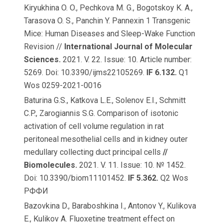
Kiryukhina O. O., Pechkova M. G., Bogotskoy K. A.,
Tarasova O. S., Panchin Y. Pannexin 1 Transgenic
Mice: Human Diseases and Sleep-Wake Function
Revision //
International Journal of Molecular
Sciences.
2021. V. 22. Issue: 10. Article number:
5269. Doi: 10.3390/ijms22105269.
IF 6.132.
Q1
Wos 0259-2021-0016
Baturina G.S., Katkova L.E., Solenov E.I., Schmitt
C.P., Zarogiannis S.G. Comparison of isotonic
activation of cell volume regulation in rat
peritoneal mesothelial cells and in kidney outer
medullary collecting duct principal cells
//
Biomolecules.
2021. V. 11. Issue: 10. № 1452.
Doi: 10.3390/biom11101452.
IF 5.362.
Q2 Wos
РФФИ
Bazovkina D., Baraboshkina I., Antonov Y., Kulikova
E., Kulikov A. Fluoxetine treatment effect on