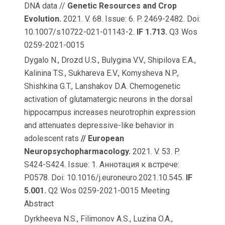
DNA data //
Genetic Resources and Crop
Evolution.
2021. V. 68. Issue: 6. P. 2469-2482. Doi:
10.1007/s10722-021-01143-2.
IF 1.713.
Q3 Wos
0259-2021-0015
Dygalo N., Drozd U.S., Bulygina V.V., Shipilova E.A.,
Kalinina T.S., Sukhareva E.V., Komysheva N.P.,
Shishkina G.T., Lanshakov D.A. Chemogenetic
activation of glutamatergic neurons in the dorsal
hippocampus increases neurotrophin expression
and attenuates depressive-like behavior in
adolescent rats
// European
Neuropsychopharmacology.
2021. V. 53. P.
S424-S424. Issue: 1. Аннотация к встрече:
P.0578. Doi: 10.1016/j.euroneuro.2021.10.545.
IF
5.001.
Q2 Wos 0259-2021-0015 Meeting
Abstract
Dyrkheeva N.S., Filimonov A.S., Luzina O.A.,