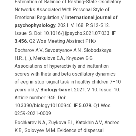
Estimation of Balance of Resting-State Oscillatory
Networks Associated With Personal Style of
Emotional Regulation //
International journal of
psychophysiology.
2021. V. 168. P. S12-S12.
Issue: S. Doi: 10.1016/j.ijpsycho.2021.07.033.
IF
3.456.
Q2 Wos Meeting Abstract РНФ
Bocharov A.V., Savostyanov A.N., Slobodskaya
H.R., (…), Merkulova E.A., Knyazev G.G.
Associations of hyperactivity and inattention
scores with theta and beta oscillatory dynamics
of eeg in stop-signal task in healthy children 7–10
years old //
Biology-basel.
2021. V. 10. Issue: 10.
Article number: 946. Doi:
10.3390/biology10100946.
IF 5.079.
Q1 Wos
0259-2021-0009
Bochkarev N.A., Zuykova E.I., Katokhin A.V., Andree
K.B., Solovyev M.M. Evidence of dispersal