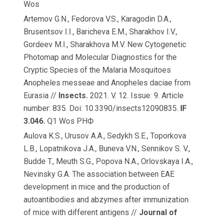
Wos
Artemov G.N., Fedorova V.S., Karagodin D.A.,
Brusentsov I.I., Baricheva E.M., Sharakhov I.V.,
Gordeev M.I., Sharakhova M.V. New Cytogenetic
Photomap and Molecular Diagnostics for the
Cryptic Species of the Malaria Mosquitoes
Anopheles messeae and Anopheles daciae from
Eurasia //
Insects.
2021. V. 12. Issue: 9. Article
number: 835. Doi: 10.3390/insects12090835.
IF
3.046.
Q1 Wos РНФ
Aulova K.S., Urusov A.A., Sedykh S.E., Toporkova
L.B., Lopatnikova J.A., Buneva V.N., Sennikov S. V.,
Budde T., Meuth S.G., Popova N.A., Orlovskaya I.A.,
Nevinsky G.A. The association between EAE
development in mice and the production of
autoantibodies and abzymes after immunization
of mice with different antigens //
Journal of