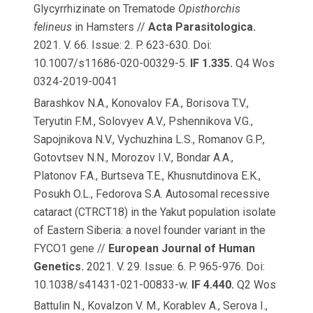
Glycyrrhizinate on Trematode
Opisthorchis
felineus
in Hamsters //
Acta Parasitologica.
2021. V. 66. Issue: 2. P. 623-630. Doi:
10.1007/s11686-020-00329-5.
IF 1.335.
Q4 Wos
0324-2019-0041
Barashkov N.A., Konovalov F.A., Borisova T.V.,
Teryutin F.M., Solovyev A.V., Pshennikova V.G.,
Sapojnikova N.V., Vychuzhina L.S., Romanov G.P.,
Gotovtsev N.N., Morozov I.V., Bondar A.A.,
Platonov F.A., Burtseva T.E., Khusnutdinova E.K.,
Posukh O.L., Fedorova S.A. Autosomal recessive
cataract (CTRCT18) in the Yakut population isolate
of Eastern Siberia: a novel founder variant in the
FYCO1 gene //
European Journal of Human
Genetics.
2021. V. 29. Issue: 6. P. 965-976. Doi:
10.1038/s41431-021-00833-w.
IF 4.440.
Q2 Wos
Battulin N., Kovalzon V. M., Korablev A., Serova I.,