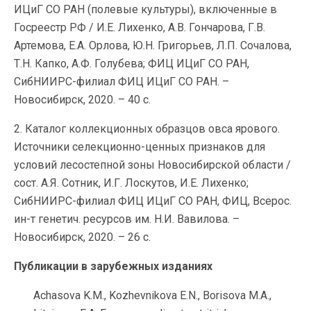
ИЦиГ СО РАН (полевые культуры), включенные в
Госреестр РФ / И.Е. Лихенко, А.В. Гончарова, Г.В.
Артемова, Е.А. Орлова, Ю.Н. Григорьев, Л.П. Сочалова,
Т.Н. Капко, А.Ф. Голубева; ФИЦ ИЦиГ СО РАН,
СибНИИРС-филиал ФИЦ ИЦиГ СО РАН. –
Новосибирск, 2020. – 40 с.
2. Каталог коллекционных образцов овса ярового.
Источники селекционно-ценных признаков для
условий лесостепной зоны Новосибирской области /
сост. А.Я. Сотник, И.Г. Лоскутов, И.Е. Лихенко;
СибНИИРС-филиал ФИЦ ИЦиГ СО РАН, ФИЦ, Всерос.
ин-т генетич. ресурсов им. Н.И. Вавилова. –
Новосибирск, 2020. – 26 с.
Публикации в зарубежных изданиях
Achasova K.M., Kozhevnikova E.N., Borisova M.A.,