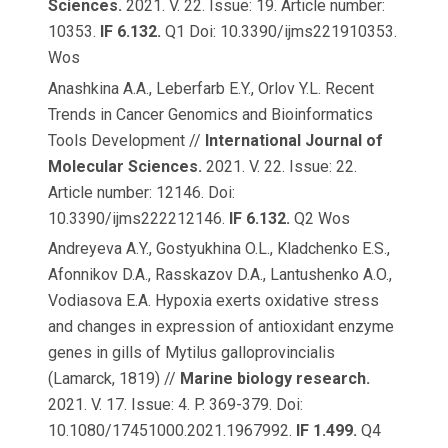
Sciences.
2021. V. 22. Issue: 19. Article number:
10353.
IF 6.132.
Q1 Doi: 10.3390/ijms221910353.
Wos
Anashkina A.A., Leberfarb E.Y., Orlov Y.L. Recent
Trends in Cancer Genomics and Bioinformatics
Tools Development //
International Journal of
Molecular Sciences.
2021. V. 22. Issue: 22.
Article number: 12146. Doi:
10.3390/ijms222212146.
IF 6.132.
Q2 Wos
Andreyeva A.Y., Gostyukhina O.L., Kladchenko E.S.,
Afonnikov D.A., Rasskazov D.A., Lantushenko A.O.,
Vodiasova E.A. Hypoxia exerts oxidative stress
and changes in expression of antioxidant enzyme
genes in gills of Mytilus galloprovincialis
(Lamarck, 1819) //
Marine biology research.
2021. V. 17. Issue: 4. P. 369-379. Doi:
10.1080/17451000.2021.1967992.
IF 1.499.
Q4