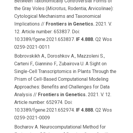
Between Taxonomically Controversial Forms of
the Gray Voles (
Microtus
, Rodentia; Arvicolinae):
Cytological Mechanisms and Taxonomical
Implications //
Frontiers in Genetics.
2021. V.
12. Article number: 653837. Doi:
10.3389/fgene.2021.653837.
IF 4.888.
Q2 Wos
0259-2021-0011
Bobrovskikh A., Doroshkov A., Mazzoleni S.,
Carteni F., Giannino F., Zubairova U. A Sight on
Single-Cell Transcriptomics in Plants Through the
Prism of Cell-Based Computational Modeling
Approaches: Benefits and Challenges for Data
Analysis //
Frontiers in Genetics.
2021. V. 12.
Article number: 652974. Doi:
10.3389/fgene.2021.652974.
IF 4.888.
Q2 Wos
0259-2021-0009
Bocharov A. Neurocomputational Method for