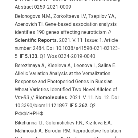
Abstract 0259-2021-0009
Belonogova N.M., Zorkoltseva I.V., Tsepilov Y.A.,
Axenovich T.I. Gene-based association analysis
identifies 190 genes affecting neuroticism //
Scientific Reports.
2021. V. 11. Issue: 1. Article
number: 2484. Doi: 10.1038/s41598-021-82123-
5.
IF 5.133.
Q1 Wos 0324-2019-0040
Berezhnaya A., Kiseleva A., Leonova I., Salina E.
Allelic Variation Analysis at the Vernalization
Response and Photoperiod Genes in Russian
Wheat Varieties Identified Two Novel Alleles of
Vrn-B3
//
Biomolecules.
2021. V. 11. No. 12. Doi:
10.3390/biom11121897.
IF 5.362.
Q2
РФФИ+РНФ
Bikchurina T.I., Golenishchev F.N., Kizilova E.A.,
Mahmoudi A., Borodin P.M. Reproductive Isolation