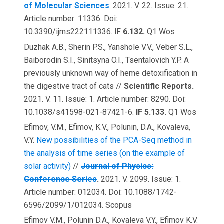
of Molecular Sciences
. 2021. V. 22. Issue: 21.
Article number: 11336. Doi:
10.3390/ijms222111336.
IF 6.132.
Q1 Wos
Duzhak A.B., Sherin P.S., Yanshole V.V., Veber S.L.,
Baiborodin S.I., Sinitsyna O.I., Tsentalovich Y.P. A
previously unknown way of heme detoxification in
the digestive tract of cats //
Scientific Reports.
2021. V. 11. Issue: 1. Article number: 8290. Doi:
10.1038/s41598-021-87421-6.
IF 5.133.
Q1 Wos
Efimov, V.M., Efimov, K.V., Polunin, D.A., Kovaleva,
V.Y.
New possibilities of the PCA-Seq method in
the analysis of time series (on the example of
solar activity)
//
Journal of Physics:
Conference Series
.
2021. V. 2099. Issue: 1.
Article number: 012034. Doi: 10.1088/1742-
6596/2099/1/012034. Scopus
Efimov V.M., Polunin D.A., Kovaleva V.Y., Efimov K.V.