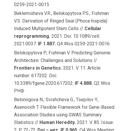
0259-2021-0015
Beklemisheva V.R., Belokopytova P.S., Fishman
V.S. Derivation of Ringed Seal (Phoca hispida)
Induced Multipotent Stem Cells //
Cellular
reprogramming.
2021. Doi: 10.1089/cell.
2021.0037.
IF 1.887.
Q4 Wos 0259-2021-0016
Belokopytova P., Fishman V. Predicting Genome
Architecture: Challenges and Solutions //
Frontiers in Genetics.
2021. V. 11. Article
number: 617202. Doi:
10.3389/fgene.2020.617202.
IF 4.888.
Q2 Wos
РНФ
Belonogova N., Svishcheva G., Tsepilov Y.,
Axenovich T. Flexible Framework for Gene-Based
Association Studies using GWAS Summary
Statistics //
Human Heredity.
2021. V. 85. Issue:
2. P. 72-72.
Doi – нет.
IF 0.965.
Q4 Wos Meeting