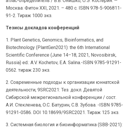
атлас-определитель / В.В. Онишко, О.Э. Костерин. —
Москва: Фитон ХХI, 2021. – 480 с. ISBN 978-5-906811-
91-2. Тираж 1000 экз.
Тезисы докладов конференций
1. Plant Genetics, Genomics, Bioinformatics, and
Biotechnology (PlantGen2021): the 6th Inter­national
Scientific Conference (June 14–18, 2021, Novosibirsk,
Russia) ed.: A.V. Kochetov, E.A. Salina.-ISBN 978­5-91291-
056­2. тираж 230 экз.
2. Современные подходы к организации юннатской
деятельности, 9SRC2021: Тез. докл. Девятой
Сибирской межрегиональной конференции / сост.
А.И. Стекленева, О.С. Батурин, С.В. Зубова. -ISBN 978­5-
91291-058­6. DOI 10.18699/9SRC2021. Тираж 125 экз.
3. Системная биология и биоинформатика (SBB-2021):