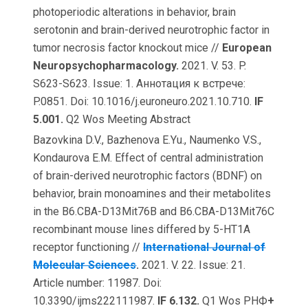
photoperiodic alterations in behavior, brain
serotonin and brain-derived neurotrophic factor in
tumor necrosis factor knockout mice //
European
Neuropsychopharmacology.
2021. V. 53. P.
S623-S623. Issue: 1. Аннотация к встрече:
P.0851. Doi: 10.1016/j.euroneuro.2021.10.710.
IF
5.001.
Q2 Wos Meeting Abstract
Bazovkina D.V., Bazhenova E.Yu., Naumenko V.S.,
Kondaurova E.M. Effect of central administration
of brain-derived neurotrophic factors (BDNF) on
behavior, brain monoamines and their metabolites
in the B6.CBA-D13Mit76B and B6.CBA-D13Mit76C
recombinant mouse lines differed by 5-HT1A
receptor functioning //
International Journal of
Molecular Sciences
.
2021. V. 22. Issue: 21.
Article number: 11987. Doi:
10.3390/ijms222111987.
IF 6.132.
Q1 Wos РНФ
+