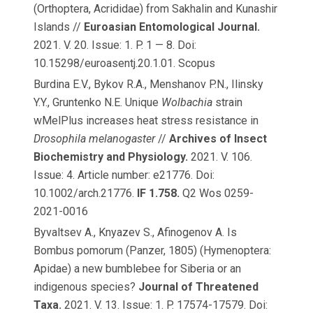
(Orthoptera, Acrididae) from Sakhalin and Kunashir
Islands //
Euroasian Entomological Journal.
2021. V. 20. Issue: 1. P. 1 — 8. Doi:
10.15298/euroasentj.20.1.01. Scopus
Burdina E.V., Bykov R.A., Menshanov P.N., Ilinsky
Y.Y., Gruntenko N.E. Unique
Wolbachia
strain
wMelPlus increases heat stress resistance in
Drosophila melanogaster
//
Archives of Insect
Biochemistry and Physiology.
2021. V. 106.
Issue: 4. Article number: e21776. Doi:
10.1002/arch.21776.
IF 1.758.
Q2 Wos 0259-
2021-0016
Byvaltsev A., Knyazev S., Afinogenov A. Is
Bombus pomorum (Panzer, 1805) (Hymenoptera:
Apidae) a new bumblebee for Siberia or an
indigenous species?
Journal of Threatened
Taxa.
2021. V. 13. Issue: 1. P. 17574-17579. Doi: