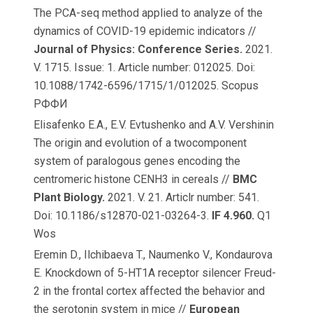
The PCA-seq method applied to analyze of the
dynamics of COVID-19 epidemic indicators //
Journal of Physics: Conference Series.
2021.
V. 1715. Issue: 1. Article number: 012025. Doi:
10.1088/1742-6596/1715/1/012025. Scopus
РФФИ
Elisafenko E.A., E.V. Evtushenko and A.V. Vershinin
The origin and evolution of a twocomponent
system of paralogous genes encoding the
centromeric histone CENH3 in cereals //
BMC
Plant Biology.
2021. V. 21. Articlr number: 541.
Doi: 10.1186/s12870-021-03264-3.
IF 4.960.
Q1
Wos
Eremin D., Ilchibaeva T., Naumenko V., Kondaurova
E. Knockdown of 5-HT1A receptor silencer Freud-
2 in the frontal cortex affected the behavior and
the serotonin system in mice //
European