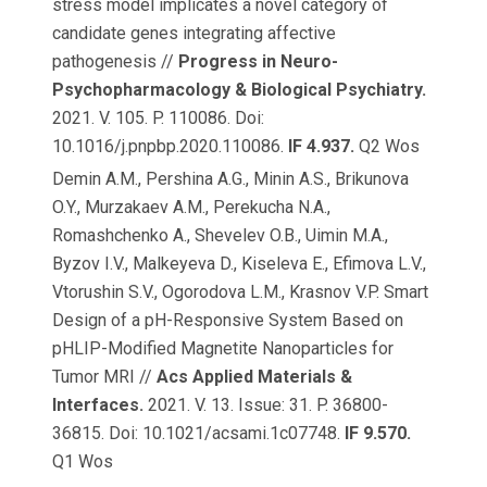
stress model implicates a novel category of
candidate genes integrating affective
pathogenesis //
Progress in Neuro-
Psychopharmacology & Biological Psychiatry.
2021. V. 105. P. 110086. Doi:
10.1016/j.pnpbp.2020.110086.
IF 4.937.
Q2 Wos
Demin A.M., Pershina A.G., Minin A.S., Brikunova
O.Y., Murzakaev A.M., Perekucha N.A.,
Romashchenko A., Shevelev O.B., Uimin M.A.,
Byzov I.V., Malkeyeva D., Kiseleva E., Efimova L.V.,
Vtorushin S.V., Ogorodova L.M., Krasnov V.P. Smart
Design of a pH-Responsive System Based on
pHLIP-Modified Magnetite Nanoparticles for
Tumor MRI //
Acs
Applied Materials &
Interfaces.
2021. V. 13. Issue: 31. P. 36800-
36815. Doi: 10.1021/acsami.1c07748.
IF 9.570.
Q1 Wos