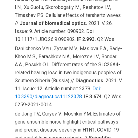
I.N., Xu Guofu, Skorobogatiy M., Reshetov I.V.,
Timashev P.S. Cellular effects of terahertz waves
//
Journal of biomedical optics.
2021. V. 26.
Issue: 9. Article number: 090902. Doi:
10.1117/1.JBO.26.9.090902.
IF 2.993.
Q2 Wos
Danilchenko V.Yu., Zytsar M.V., Maslova E.A., Bady-
Khoo M.S., Barashkov N.A., Morozov I.V., Bondar
A.A., Posukh O.L. Different rates of the SLC26A4-
related hearing loss in two indigenous peoples of
Southern Siberia (Russia) //
Diagnostics.
2021. V.
11. Issue: 12. Articlle number: 2378.
Doi:
10.3390/diagnostics11122378
.
IF 3.674.
Q2 Wos
0259-2021-0014
de Jong T.V., Guryev V., Moshkin Y.M. Estimates of
gene ensemble noise highlight critical pathways
and predict disease severity in H1N1, COVID-19
and mortality in sepsis patients //
Scientific