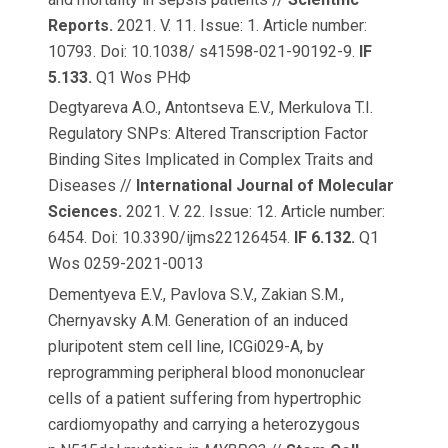
Reports.
2021. V. 11. Issue: 1. Article number:
10793. Doi: 10.1038/ s41598-021-90192-9.
IF
5.133.
Q1 Wos РНФ
Degtyareva A.O., Antontseva E.V., Merkulova T.I.
Regulatory SNPs: Altered Transcription Factor
Binding Sites Implicated in Complex Traits and
Diseases //
International Journal of Molecular
Sciences.
2021. V. 22. Issue: 12. Article number:
6454. Doi: 10.3390/ijms22126454.
IF 6.132.
Q1
Wos 0259-2021-0013
Dementyeva E.V., Pavlova S.V., Zakian S.M.,
Chernyavsky A.M. Generation of an induced
pluripotent stem cell line, ICGi029-A, by
reprogramming peripheral blood mononuclear
cells of a patient suffering from hypertrophic
cardiomyopathy and carrying a heterozygous