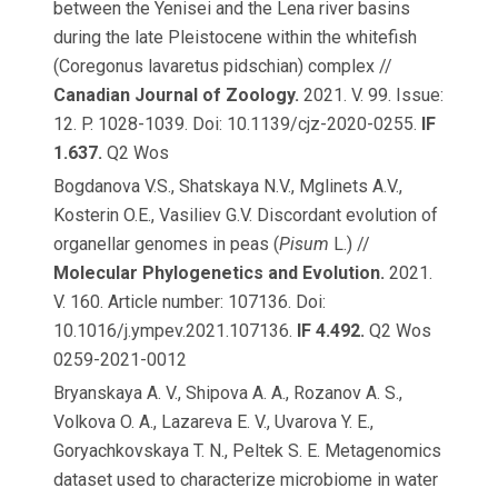
between the Yenisei and the Lena river basins
during the late Pleistocene within the whitefish
(Coregonus lavaretus pidschian) complex //
Canadian Journal of Zoology.
2021. V. 99. Issue:
12. P. 1028-1039. Doi: 10.1139/cjz-2020-0255.
IF
1.637.
Q2 Wos
Bogdanova V.S., Shatskaya N.V., Mglinets A.V.,
Kosterin O.E., Vasiliev G.V. Discordant evolution of
organellar genomes in peas (
Pisum
L.) //
Molecular Phylogenetics and Evolution.
2021.
V. 160. Article number: 107136. Doi:
10.1016/j.ympev.2021.107136.
IF 4.492.
Q2 Wos
0259-2021-0012
Bryanskaya A. V., Shipova A. A., Rozanov A. S.,
Volkova O. A., Lazareva E. V., Uvarova Y. E.,
Goryachkovskaya T. N., Peltek S. E. Metagenomics
dataset used to characterize microbiome in water