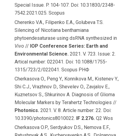
Special Issue. P. 104-107. Doi: 10.31830/2348-
7542.2021.025. Scopus
Cherenko V.A., Filipenko E.A., Golubeva T.S.
Silencing of Nicotiana benthamiana
phytoendesaturase using dsRNA synthesized in
Vivo
//
IOP Conference Series: Earth and
Environmental Science.
2021. V. 723. Issue: 2.
Artical number: 022041. Doi: 10.1088/1755-
1315/723/2/022041. Scopus РНФ
Cherkasova O., Peng Y., Konnikova M., Kistenev Y.,
Shi C.J., Vrazhnov D., Shevelev O., Zavjalov E.,
Kuznetsov S., Shkurinov A. Diagnosis of Glioma
Molecular Markers by Terahertz Technologies //
Photonics.
2021. V. 8. Article number: 22. Doi:
10.3390/photonics8010022.
IF 2.276.
Q2 Wos
Cherkasova O.P., Serdyukov D.S., Nemova E.F.,
Ratushnyak A.S., Kucheryavenko A.S., Dolganova