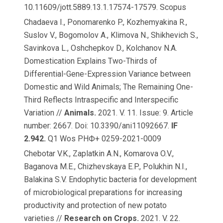
10.11609/jott.5889.13.1.17574-17579. Scopus
Chadaeva I., Ponomarenko P., Kozhemyakina R.,
Suslov V., Bogomolov A., Klimova N., Shikhevich S.,
Savinkova L., Oshchepkov D., Kolchanov N.A.
Domestication Explains Two-Thirds of
Differential-Gene-Expression Variance between
Domestic and Wild Animals; The Remaining One-
Third Reflects Intraspecific and Interspecific
Variation //
Animals.
2021. V. 11. Issue: 9. Article
number: 2667. Doi: 10.3390/ani11092667.
IF
2.942.
Q1 Wos РНФ+ 0259-2021-0009
Chebotar V.K., Zaplatkin A.N., Komarova O.V.,
Baganova M.E., Chizhevskaya E.P., Polukhin N.I.,
Balakina S.V. Endophytic bacteria for development
of microbiological preparations for increasing
productivity and protection of new potato
varieties //
Research on Crops.
2021. V. 22.