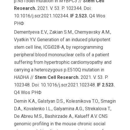
p.N515del mutation in
MYBPC3
//
Stem Cell
Research.
2021. V. 53. P. 102344. Doi:
10.1016/j.scr.2021.102344.
IF 2.523.
Q4 Wos
РНФ
Dementyeva E.V., Zakian S.M., Chernyavsky A.M.,
Vyatkin Y.V. Generation of an induced pluripotent
stem cell line, ICGi028-A, by reprogramming
peripheral blood mononuclear cells of a patient
suffering from hypertrophic cardiomyopathy and
carrying a heterozygous p.E510Q mutation in
HADHA
//
Stem Cell Research.
2021. V. 53. P.
102348. Doi: 10.1016/j.scr.2021.102348.
IF 2.523.
Q4 Wos РНФ
Demin K.A., Galstyan D.S., Kolesnikova T.O., Smagin
D.A., Kovalenko I.L., Galyamina A.G., Strekalova T.,
De Abreu M.S., Bashirzade A., Kalueff A.V. CNS
genomic profiling in the mouse chronic social