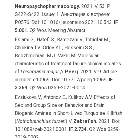
Neuropsychopharmacology.
2021. V. 53. P.
S422-S422. Issue: 1. Аннотация к встрече:
P.0576. Doi: 10.1016/j.euroneuro.2021.10.543.
IF
5.001.
Q2 Wos Meeting Abstract
Eslami G., Hatefi S., Ramezani V., Tohidfar M.,
Churkina T.V., Orlov Y.L., Hosseini S.S.,
Boozhmehrani M.J., Vakili M. Molecular
characteristic of treatment failure clinical isolates
of
Leishmania major
//
Peerj.
2021. V. 9. Article
number: e10969. Doi: 10.7717/peerj.10969.
IF
3.369.
Q2 Wos 0259-2021-0014
Evsiukova V., Antonov E., Kulikov A.V. Effects of
Sex and Group Size on Behavior and Brain
Biogenic Amines in Short-Lived Turquoise Killifish
(
Nothobranchius furzeri
) //
Zebrafish.
2021. Doi:
10.1089/zeb.2021.0001.
IF 2.734.
Q2 Wos 0259-
2019-0002