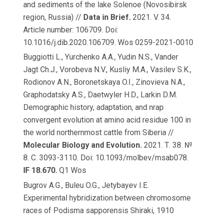
and sediments of the lake Solenoe (Novosibirsk
region, Russia) //
Data in Brief.
2021. V. 34.
Article number: 106709. Doi:
10.1016/j.dib.2020.106709. Wos 0259-2021-0010
Buggiotti L., Yurchenko A.A., Yudin N.S., Vander
Jagt Ch.J., Vorobeva N.V., Kusliy M.A., Vasilev S.K.,
Rodionov A.N., Boronetskaya O.I., Zinovieva N.A.,
Graphodatsky A.S., Daetwyler H.D., Larkin D.M.
Demographic history, adaptation, and nrap
convergent evolution at amino acid residue 100 in
the world northernmost cattle from Siberia //
Molecular Biology and Evolution.
2021. Т. 38. №
8. С. 3093-3110. Doi: 10.1093/molbev/msab078.
IF 18.670.
Q1 Wos
Bugrov A.G., Buleu O.G., Jetybayev I.E.
Experimental hybridization between chromosome
races of Podisma sapporensis Shiraki, 1910