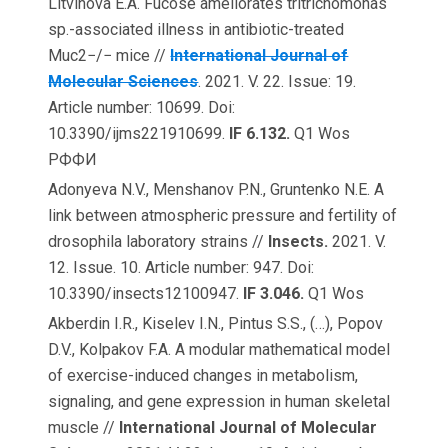
Litvinova E.A. Fucose ameliorates tritrichomonas
sp.-associated illness in antibiotic-treated
Muc2−/− mice //
International Journal of
Molecular Sciences
. 2021. V. 22. Issue: 19.
Article number: 10699. Doi:
10.3390/ijms221910699.
IF 6.132.
Q1 Wos
РФФИ
Adonyeva N.V., Menshanov P.N., Gruntenko N.E. A
link between atmospheric pressure and fertility of
drosophila laboratory strains //
Insects.
2021. V.
12. Issue. 10. Article number: 947. Doi:
10.3390/insects12100947.
IF 3.046.
Q1 Wos
Akberdin I.R., Kiselev I.N., Pintus S.S., (…), Popov
D.V., Kolpakov F.A. A modular mathematical model
of exercise-induced changes in metabolism,
signaling, and gene expression in human skeletal
muscle //
International Journal of Molecular