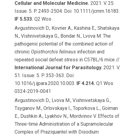
Cellular and Molecular Medicine.
2021. V. 25.
Issue: 5. P. 2493-2504. Doi: 10.1111/jcmm.16183.
IF 5.533.
Q2 Wos
Avgustinovich D., Kovner A., Kashina E., Shatskaya
N., Vishnivetskaya G., Bondar N., Lvova M. The
pathogenic potential of the combined action of
chronic
Opisthorchis felineus
infection and
repeated social defeat stress in C57BL/6 mice //
International Journal for Parasitology.
2021. V.
51. Issue: 5. P. 353-363. Doi:
10.1016/j.ijpara.2020.10.003.
IF 4.214.
Q1 Wos
0324-2019-0041
Avgustinovich D., Lvova M., Vishnivetskaya G.,
Tsyganov M., Orlovskaya I., Toporkova L., Goiman
E., Dushkin A., Lyakhov N., Mordvinov V. Effects of
Three-time Administration of a Supramolecular
Complex of Praziquantel with Disodium