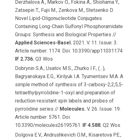
Derzhalova A., Markov O., Fokina A., Shiohama Y.,
Zatsepin T., Fujii M., Zenkova M., Stetsenko D.
Novel Lipid-Oligonucleotide Conjugates
Containing Long-Chain Sulfonyl Phosphoramidate
Groups: Synthesis and Biological Properties //
Applied Sciences-Basel.
2021. V. 11. Issue: 3.
Article number: 1174. Doi: 10.3390/app11031174.
IF 2.736.
Q3 Wos
Dobrynin S.A., Usatov M.S., Zhurko I.F., (…),
Bagryanskaya E.G., Kirilyuk I.A. Tyumentsev M.A. A
simple method of synthesis of 3-carboxy-2,2,5,5-
tetraethylpyrrolidine-1-oxyl and preparation of
reduction-resistant spin labels and probes of
pyrrolidine series //
Molecules.
V. 26. Issue: 19.
Article number: 5761. Doi:
10.3390/molecules26195761.
IF 4.588.
Q2 Wos
Dolgova E.V., Andrushkevich O.M., Kisaretova P.E.,