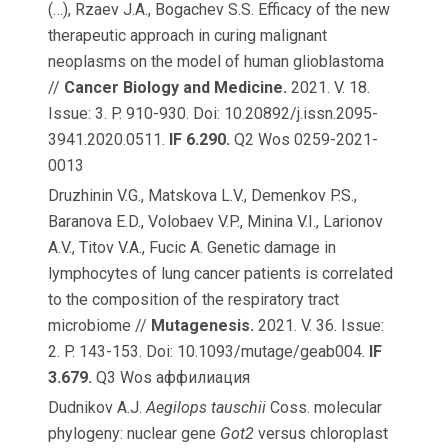
(…), Rzaev J.A., Bogachev S.S. Efficacy of the new
therapeutic approach in curing malignant
neoplasms on the model of human glioblastoma
//
Cancer Biology and Medicine.
2021. V. 18.
Issue: 3. P. 910-930. Doi: 10.20892/j.issn.2095-
3941.2020.0511.
IF 6.290.
Q2 Wos 0259-2021-
0013
Druzhinin V.G., Matskova L.V., Demenkov P.S.,
Baranova E.D., Volobaev V.P., Minina V.I., Larionov
A.V., Titov V.A., Fucic A. Genetic damage in
lymphocytes of lung cancer patients is correlated
to the composition of the respiratory tract
microbiome //
Mutagenesis.
2021. V. 36. Issue:
2. P. 143-153. Doi: 10.1093/mutage/geab004.
IF
3.679.
Q3 Wos аффилиация
Dudnikov A.J.
Aegilops tauschii
Coss. molecular
phylogeny: nuclear gene
Got2
versus chloroplast