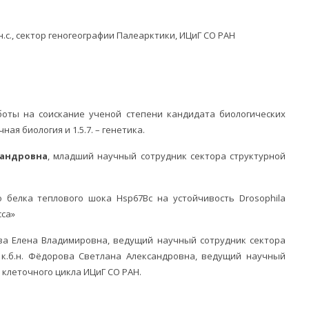
н.с., сектор геногеографии Палеарктики, ИЦиГ СО РАН
оты на соискание ученой степени кандидата биологических
ная биология и 1.5.7. – генетика.
сандровна
, младший научный сотрудник сектора структурной
о белка теплового шока Hsp67Bc на устойчивость Drosophila
сса»
ева Елена Владимировна, ведущий научный сотрудник сектора
 к.б.н. Фёдорова Светлана Александровна, ведущий научный
и клеточного цикла ИЦиГ СО РАН.