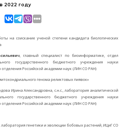
в 2022 году
оты на соискание ученой степени кандидата биологических
а
асильевич
, главный специалист по биоинформатике, отдел
льного государственного бюджетного учреждения науки
 отделения Российской академии наук (ЛИН СО РАН)
 митохондриального генома реликтовых пиявок»
одова Ирина Александровна, с.н.с., лаборатория аналитической
льного государственного бюджетного учреждения науки
 отделения Российской академии наук (ЛИН СО РАН)
.с., лаборатория генетики и эволюции бобовых растений, ИЦиГ СО