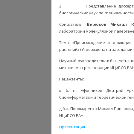
2 Представление диссертацион
биологических наук по специальности 1
Соискатель:
Бирюков Михаил Ю
лаборатории молекулярной палеогене
Тема: «Происхождение и эволюция 
растений» (Утверждена на заседании У
Научный руководитель: к.б.н., Устьян
механизмов регенерации ИЦиГ СО РА
Рецензенты:
к. б. н., Афонников Дмитрий Арк
биоинформатики и теоретической ген
д.б.н. Пономаренко Михаил Павлови
ИЦиГ СО РАН.
Презентация