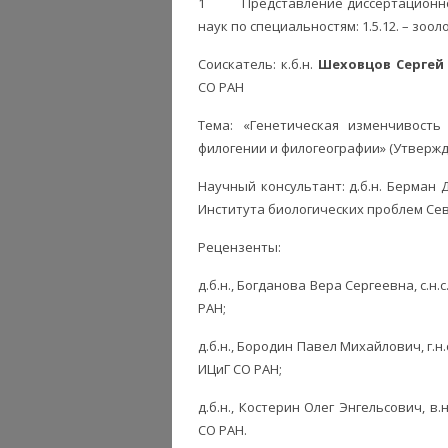
1 Представление диссертационной 
наук по специальностям: 1.5.12. – зоолог
Соискатель: к.б.н.
Шеховцов Сергей
СО РАН
Тема: «Генетическая изменчивост
филогении и филогеографии» (Утвержде
Научный консультант: д.б.н. Берман 
Института биологических проблем Се
Рецензенты:
д.б.н., Богданова Вера Сергеевна, с.
РАН;
д.б.н., Бородин Павел Михайлович, г.
ИЦиГ СО РАН;
д.б.н., Костерин Олег Энгельсович, 
СО РАН.