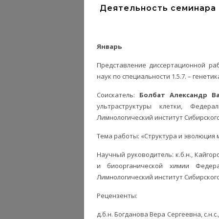
Деятельность семинара 
Январь
Представление диссертационной раб
наук по специальности 1.5.7. – генетик
Соискатель:
Болбат Александр В
ультраструктуры клетки, Федера
Лимнологический институт Сибирского
Тема работы: «Структура и эволюция
Научный руководитель: к.б.н., Кайгор
и биоорганической химии Федера
Лимнологический институт Сибирского
Рецензенты:
д.б.н. Богданова Вера Сергеевна, с.н