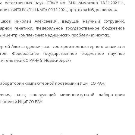
 естественных наук, СВФУ им. М.К. Аммосова 18.11.2021 г.,
овета ФГБНУ «ЯНЦ КМП» 09.12.2021, протокол №5, решение 4.
рашков Николай Алексеевич, ведущий научный сотрудник,
ярной генетики, Федеральное государственное бюджетное
й центр комплексных медицинских проблем» (г. Якутск).
Сергей Александрович, зав. сектором компьютерного анализа и
стем, Федеральное государственное бюджетное научное
 генетики СО РАН» (г. Новосибирск)
с. лаборатории компьютерной протеомики ИЦиГ СО РАН.
еевич, в.н.с., заведующий межинститутской лаборатории
геномики ИЦиГ СО РАН