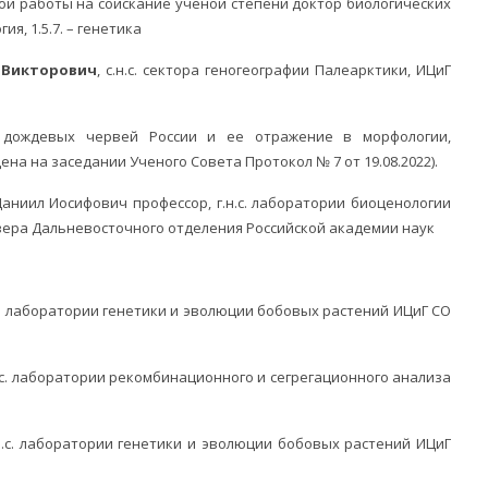
работы на соискание ученой степени доктор биологических
ия, 1.5.7. – генетика
 Викторович
, с.н.с. сектора геногеографии Палеарктики, ИЦиГ
ь дождевых червей России и ее отражение в морфологии,
на на заседании Ученого Совета Протокол № 7 от 19.08.2022).
Даниил Иосифович профессор, г.н.с. лаборатории биоценологии
вера Дальневосточного отделения Российской академии наук
н.с. лаборатории генетики и эволюции бобовых растений ИЦиГ СО
н.с. лаборатории рекомбинационного и сегрегационного анализа
в.н.с. лаборатории генетики и эволюции бобовых растений ИЦиГ