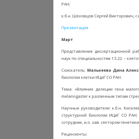
РАН;
к.б.н. Шеховцов Сергей Викторович, с.
Презентация
Март
Представление диссертационной раб
наук по специальностям 1.5.22. – клеточ
Соискатель:
Малькеева Дина Алек
биологии клетки ИЦиГ СО РАН.
Тема: «Влияние делеции гена малог
melanogaster к различным типам стре
Научные руководители: к.б.н. Кисел
структурной биологии ИЦиГ СО РАН;
сотрудник, и.о. зав. сектором генетик
Рецензенты: