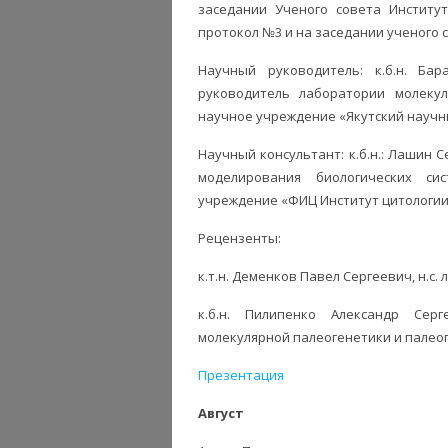
заседании Ученого совета Института
протокол №3 и на заседании ученого с
Научный руководитель: к.б.н. Ба
руководитель лаборатории молекул
научное учреждение «Якутский научны
Научный консультант: к.б.н.: Лашин 
моделирования биологических си
учреждение «ФИЦ Институт цитологии и
Рецензенты:
к.т.н. Деменков Павел Сергеевич, н.
к.б.н. Пилипенко Александр Серг
молекулярной палеогенетики и палео
Презентация
Август