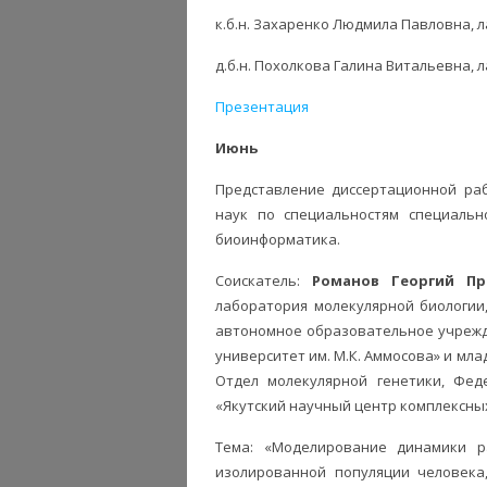
к.б.н. Захаренко Людмила Павловна, 
д.б.н. Похолкова Галина Витальевна,
Презентация
Июнь
Представление диссертационной раб
наук по специальностям специальнос
биоинформатика.
Соискатель:
Романов Георгий Пр
лаборатория молекулярной биологии
автономное образовательное учреж
университет им. М.К. Аммосова» и мл
Отдел молекулярной генетики, Фед
«Якутский научный центр комплексны
Тема: «Моделирование динамики ра
изолированной популяции человека