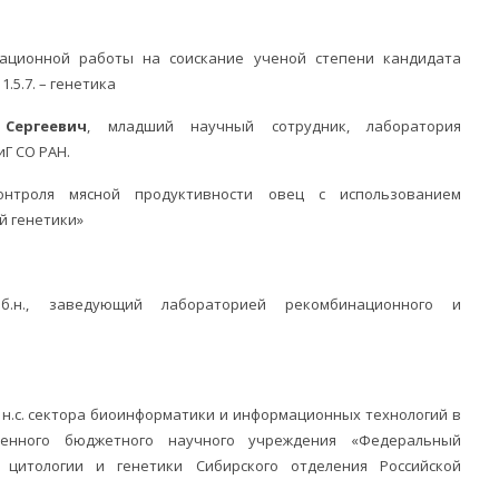
ной работы на соискание ученой степени кандидата
.5.7. – генетика
Сергеевич
, младший научный сотрудник, лаборатория
иГ СО РАН.
контроля мясной продуктивности овец с использованием
й генетики»
.б.н., заведующий лабораторией рекомбинационного и
, н.с. сектора биоинформатики и информационных технологий в
твенного бюджетного научного учреждения «Федеральный
 цитологии и генетики Сибирского отделения Российской