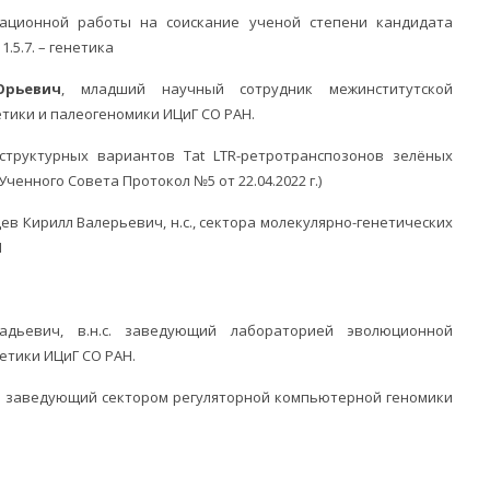
ной работы на соискание ученой степени кандидата
.5.7. – генетика
рьевич
, младший научный сотрудник межинститутской
тики и палеогеномики ИЦиГ СО РАН.
структурных вариантов Тat LTR-ретротранспозонов зелёных
ченного Совета Протокол №5 от 22.04.2022 г.)
цев Кирилл Валерьевич, н.с., сектора молекулярно-генетических
Н
адьевич, в.н.с. заведующий лабораторией эволюционной
етики ИЦиГ СО РАН.
ч, заведующий сектором регуляторной компьютерной геномики