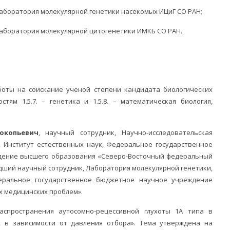
лаборатория молекулярной генетики насекомых ИЦиГ СО РАН;
 лаборатория молекулярной цитогенетики ИМКБ СО РАН.
оты на соискание ученой степени кандидата биологических
тям 1.5.7. – генетика и 1.5.8. – математическая биология,
окопьевич
, научный сотрудник, Научно-исследовательская
, Институт естественных наук, Федеральное государственное
дение высшего образования «Северо-Восточный федеральный
адший научный сотрудник, Лаборатория молекулярной генетики,
еральное государственное бюджетное научное учреждение
х медицинских проблем».
спространения аутосомно-рецессивной глухоты 1А типа в
, в зависимости от давления отбора». Тема утверждена на