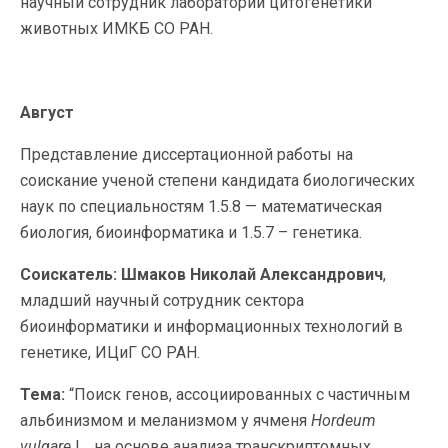
научный сотрудник лаборатории цитогенетики
животных ИМКБ СО РАН.
Август
Представление диссертационной работы на
соискание ученой степени кандидата биологических
наук по специальностям 1.5.8 — математическая
биология, биоинформатика и 1.5.7 – генетика.
Соискатель:
Шмаков Николай Александрович
,
младший научный сотрудник сектора
биоинформатики и информационных технологий в
генетике, ИЦиГ СО РАН.
Тема:
“Поиск генов, ассоциированных с частичным
альбинизмом и меланизмом у ячменя
Hordeum
vulgare
L., на основе анализа транскриптомных