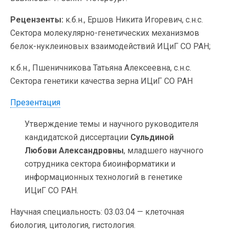
Рецензенты:
к.б.н., Ершов Никита Игоревич, с.н.с.
Сектора молекулярно-генетических механизмов
белок-нуклеиновых взаимодействий ИЦиГ СО РАН;
к.б.н., Пшеничникова Татьяна Алексеевна, с.н.с.
Сектора генетики качества зерна ИЦиГ СО РАН
Презентация
Утверждение темы и научного руководителя
кандидатской диссертации
Сульдиной
Любови Александровны
, младшего научного
сотрудника сектора биоинформатики и
информационных технологий в генетике
ИЦиГ СО РАН.
Научная специальность: 03.03.04 — клеточная
биология, цитология, гистология.