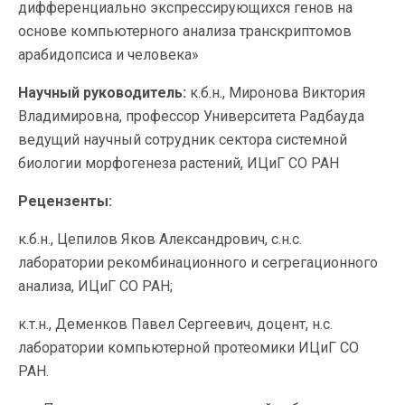
дифференциально экспрессирующихся генов на
основе компьютерного анализа транскриптомов
арабидопсиса и человека»
Научный руководитель:
к.б.н., Миронова Виктория
Владимировна, профессор Университета Радбауда
ведущий научный сотрудник сектора системной
биологии морфогенеза растений, ИЦиГ СО РАН
Рецензенты:
к.б.н., Цепилов Яков Александрович, с.н.с.
лаборатории рекомбинационного и сегрегационного
анализа, ИЦиГ СО РАН;
к.т.н., Деменков Павел Сергеевич, доцент, н.с.
лаборатории компьютерной протеомики ИЦиГ СО
РАН.