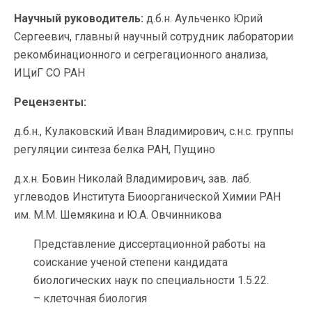
Научный руководитель:
д.б.н. Аульченко Юрий
Сергеевич, главный научный сотрудник лаборатории
рекомбинационного и сегрегационного анализа,
ИЦиГ СО РАН
Рецензенты:
д.б.н., Кулаковский Иван Владимирович, с.н.с. группы
регуляции синтеза белка РАН, Пущино
д.х.н. Бовин Николай Владимирович, зав. лаб.
углеводов Института Биоорганической Химии РАН
им. М.М. Шемякина и Ю.А. Овчинникова
Представление диссертационной работы на
соискание ученой степени кандидата
биологических наук по специальности 1.5.22.
– клеточная биология