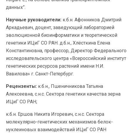
данных”.
Научные руководители:
к.б.н. Афонников Дмитрий
Аркадьевич, доцент, заведующий лабораторией
эволюционной биоинформатики и теоретической
генетики ИЦиГ СО РАН. д.б.н., Хлёсткина Елена
Константиновна, профессор, Директор Федерального
исследовательского центра «Всероссийский институт
генетических ресурсов растений имени Н.И.
Вавилова» г. Санкт-Петербург.
Рецензенты:
к.б.н., Пшеничникова Татьяна
Алексеевна, с.н.с. Сектора генетики качества зерна
ИЦиГ СО РАН;
к.б.н. Ершов Никита Игоревич, с.н.с. Сектора
молекулярно-генетических механизмов белок-
нуклеиновых взаимодействий ИЦиГ СО РАН