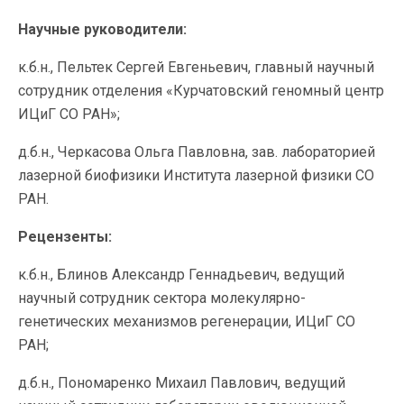
Научные руководители:
к.б.н., Пельтек Сергей Евгеньевич, главный научный
сотрудник отделения «Курчатовский геномный центр
ИЦиГ СО РАН»;
д.б.н., Черкасова Ольга Павловна, зав. лабораторией
лазерной биофизики Института лазерной физики СО
РАН.
Рецензенты:
к.б.н., Блинов Александр Геннадьевич, ведущий
научный сотрудник сектора молекулярно-
генетических механизмов регенерации, ИЦиГ СО
РАН;
д.б.н., Пономаренко Михаил Павлович, ведущий