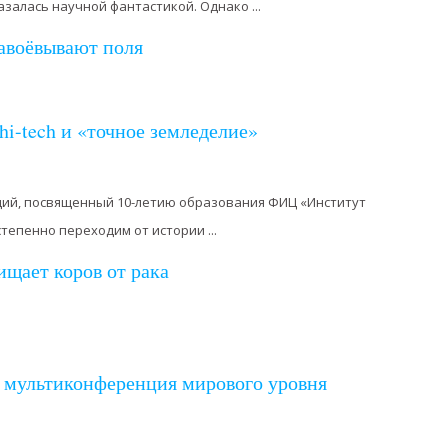
залась научной фантастикой. Однако ...
авоёвывают поля
hi-tech и «точное земледелие»
ий, посвященный 10-летию образования ФИЦ «Институт
степенно переходим от истории ...
щает коров от рака
 мультиконференция мирового уровня