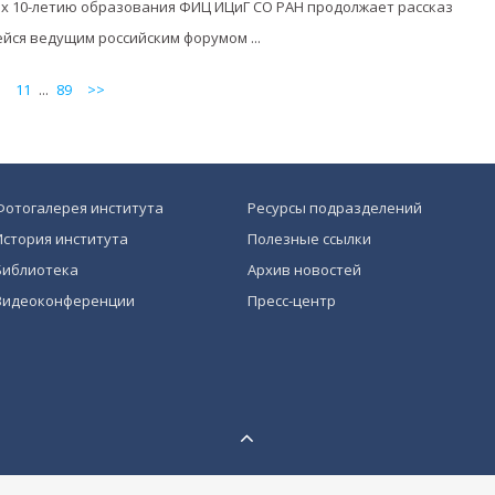
х 10-летию образования ФИЦ ИЦиГ СО РАН продолжает рассказ
йся ведущим российским форумом ...
11
...
89
>>
Фотогалерея института
Ресурсы подразделений
История института
Полезные ссылки
Библиотека
Архив новостей
Видеоконференции
Пресс-центр