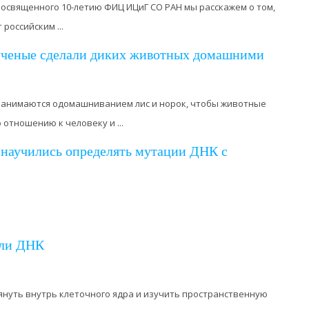
посвященного 10-летию ФИЦ ИЦиГ СО РАН мы расскажем о том,
российским ...
ученые сделали диких животных домашними
 занимаются одомашниванием лис и норок, чтобы животные
отношению к человеку и ...
 научились определять мутации ДНК с
тли ДНК
лянуть внутрь клеточного ядра и изучить пространственную