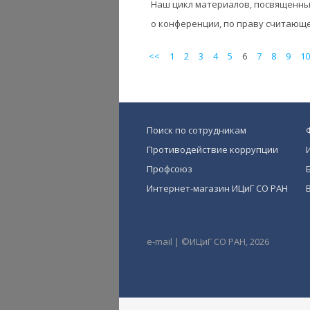
Наш цикл материалов, посвященны
о конференции, по праву считающе
<<
1
2
3
4
5
6
7
8
9
10
Поиск по сотрудникам
Противодействие коррупции
Профсоюз
Интернет-магазин ИЦиГ СО РАН
e-mail
|
©ИЦиГ СО РАН, 2026