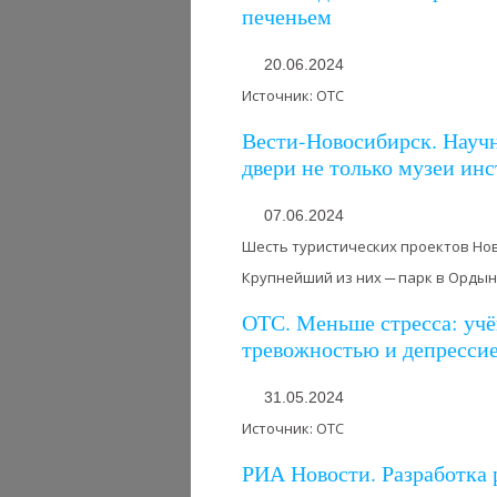
печеньем
20.06.2024
Источник: ОТС
Вести-Новосибирск. Науч
двери не только музеи инс
07.06.2024
Шесть туристических проектов Нов
Крупнейший из них ─ парк в Ордынс
ОТС. Меньше стресса: учё
тревожностью и депресси
31.05.2024
Источник: ОТС
РИА Новости. Разработка