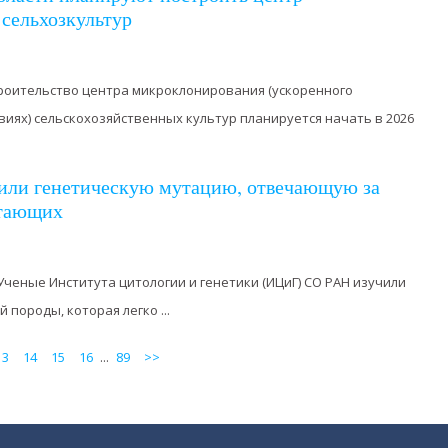
сельхозкультур
троительство центра микроклонирования (ускоренного
иях) сельскохозяйственных культур планируется начать в 2026
ли генетическую мутацию, отвечающую за
итающих
Ученые Института цитологии и генетики (ИЦиГ) СО РАН изучили
 породы, которая легко ...
13
14
15
16
...
89
>>