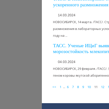
ускоренного размножения 
14.03.2024
НОВОСИБИРСК, 14 марта. /ТАСС/. С
размножения в лабораторных услов
году на ...
ТАСС. Ученые ИЦиГ выяви
морозостойкость млекоп
04.03.2024
НОВОСИБИРСК, 29 февраля. /ТАСС/. 
геном коровы якутской аборигенной
<<
1
...
6
7
8
9
10
11
12