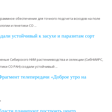
ограммное обеспечение для точного подсчета всходов на поле
огии и генетики СО ...
дали устойчивый к засухе и паразитам сорт
Ученые Сибирского НИИ растениеводства и селекции (СибНИИРС,
ики СО РАН) создали устойчивый ...
Фрагмент телепередачи «Доброе утро на
»
бласти планируют построить центр