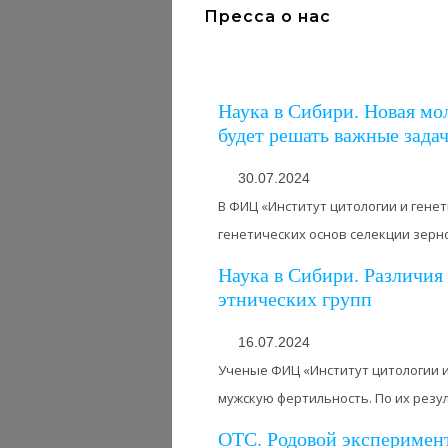
Пресса о нас
Наука в Сибири. Новая м
будет решать важные зада
30.07.2024
В ФИЦ «Институт цитологии и гене
генетических основ селекции зернов
Наука в Сибири. Различи
этнических групп
16.07.2024
Ученые ФИЦ «Институт цитологии и
мужскую фертильность. По их резуль
ОТС. Родовой эксперимен