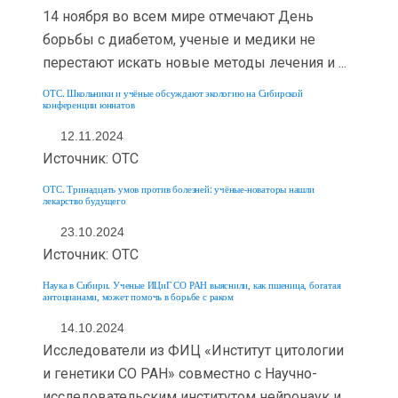
14 ноября во всем мире отмечают День
борьбы с диабетом, ученые и медики не
перестают искать новые методы лечения и ...
ОТС. Школьники и учёные обсуждают экологию на Сибирской
конференции юннатов
12.11.2024
Источник: ОТС
ОТС. Тринадцать умов против болезней: учёные-новаторы нашли
лекарство будущего
23.10.2024
Источник: ОТС
Наука в Сибири. Ученые ИЦиГ СО РАН выяснили, как пшеница, богатая
антоцианами, может помочь в борьбе с раком
14.10.2024
Исследователи из ФИЦ «Институт цитологии
и генетики СО РАН» совместно с Научно-
исследовательским институтом нейронаук и