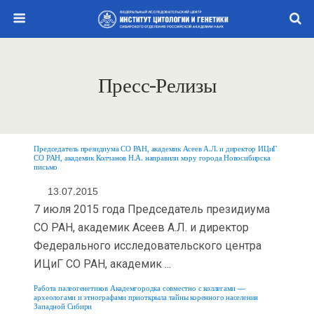
Пресс-Релизы
Председатель президиума СО РАН, академик Асеев А.Л. и директор ИЦиГ
СО РАН, академик Колчанов Н.А. направили мэру города Новосибирска
письмо
13.07.2015
7 июля 2015 года Председатель президиума
СО РАН, академик Асеев А.Л. и директор
Федерального исследовательского центра
ИЦиГ СО РАН, академик ...
Работа палеогенетиков Академгородка совместно с коллегами —
археологами и этнографами приоткрыла тайны коренного населения
Западной Сибири