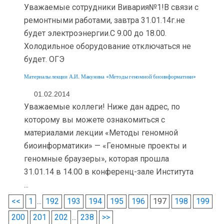
Уважаемые сотрудники Вивария№1!В связи с
ремонтными работами, завтра 31.01.14г.не
будет электроэнергии.С 9.00 до 18.00.
Холодильное оборудование отключаться не
будет. ОГЭ
Материалы лекции А.И. Макунина «Методы геномной биоинформатики»
01.02.2014
Уважаемые коллеги! Ниже дан адрес, по
которому вы можете ознакомиться с
материалами лекции «Методы геномной
биоинформатики» — «Геномные проекты и
геномные браузеры», которая прошла
31.01.14 в 14.00 в конференц-зале Института
...
<<
1
...
192
193
194
195
196
197
198
199
200
201
202
...
238
>>