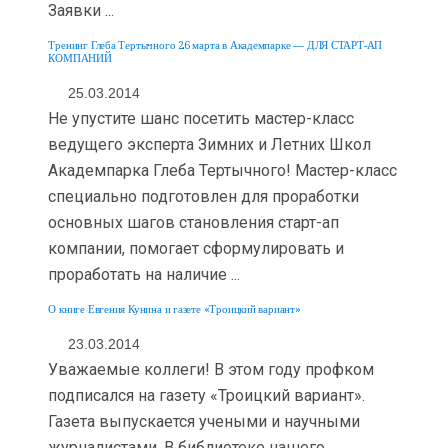
Заявки ...
Тренинг Глеба Тертычного 26 марта в Академпарке — ДЛЯ СТАРТ-АП
КОМПАНИЙ
25.03.2014
Не упустите шанс посетить мастер-класс
ведущего эксперта Зимних и Летних Школ
Академпарка Глеба Тертычного! Мастер-класс
специально подготовлен для проработки
основных шагов становления старт-ап
компании, помогает сформулировать и
проработать на наличие ...
О книге Евгения Кунина и газете «Троицкий вариант»
23.03.2014
Уважаемые коллеги! В этом году профком
подписался на газету «Троицкий вариант».
Газета выпускается учеными и научными
журналистами. В библиотеке нашего