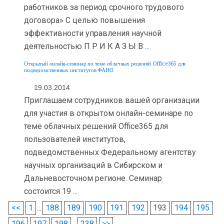
работников за период срочного трудового
договора» С целью повышения
эффективности управления научной
деятельностью П Р И К А З Ы В ...
Открытый онлайн-семинар по теме облачных решений Office365 для
подведомственных институтов ФАНО
19.03.2014
Приглашаем сотрудников вашей организации
для участия в открытом онлайн-семинаре по
теме облачных решений Office365 для
пользователей институтов,
подведомственных Федеральному агентству
научных организаций в Сибирском и
Дальневосточном регионе. Семинар
состоится 19 ...
<<
1
...
188
189
190
191
192
193
194
195
196
197
198
...
238
>>