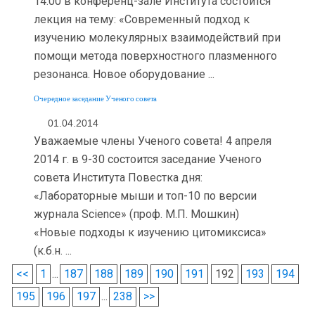
14:00 в конференц-зале Института состоится
лекция на тему: «Современный подход к
изучению молекулярных взаимодействий при
помощи метода поверхностного плазменного
резонанса. Новое оборудование ...
Очередное заседание Ученого совета
01.04.2014
Уважаемые члены Ученого совета! 4 апреля
2014 г. в 9-30 состоится заседание Ученого
совета Института Повестка дня:
«Лабораторные мыши и топ-10 по версии
журнала Science» (проф. М.П. Мошкин)
«Новые подходы к изучению цитомиксиса»
(к.б.н. ...
<<
1
...
187
188
189
190
191
192
193
194
195
196
197
...
238
>>