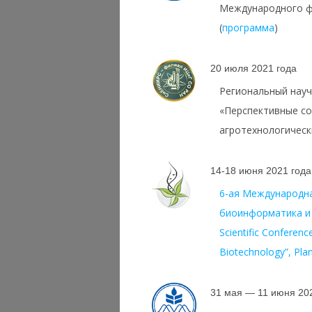
Международного ф
(
программа
)
20 июля 2021 года
Региональный нау
«Перспективные со
агротехнологическ
14-18 июня 2021 года
6-ая Международна
биоинформатика и б
Scientific Conferenc
Biotechnology”, Pl
31 мая — 11 июня 20