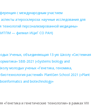
нференция с международным участием
аспекты атеросклероза: научные исследования для
я технологий персонализированной медицины»
ИИТПМ — филиал ИЦиГ СО РАН)
а
одых Ученых, объединяющая 13-ую Школу «Системная
орматика» SBB-2021 («Systems biology and
 Школу молодых ученых «Генетика, геномика,
иотехнология растений» PlantGen School 2021 («Plant
 bioinformatics and biotechnology»
я «Генетика и генетические технологии» в рамках VIII