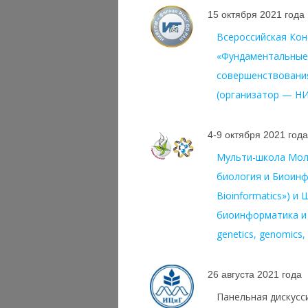
15 октября 2021 года
Всероссийская Ко
«Фундаментальные 
совершенствовани
(организатор — Н
4-9 октября 2021 год
Мульти-школа Мол
биология и Биоинф
Bioinformatics») и
биоинформатика и б
genetics, genomics,
26 августа 2021 года
Панельная дискусси