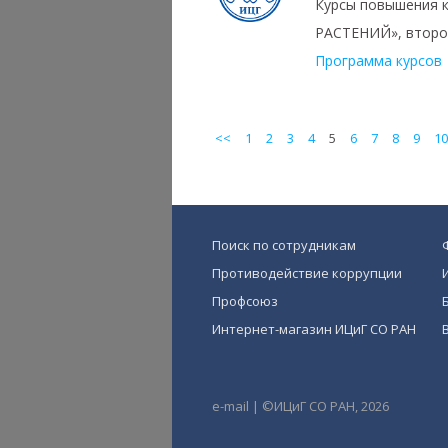
Курсы повышения
РАСТЕНИЙ», второй
Программа курсов
<<
1
2
3
4
5
6
7
8
9
10
Поиск по сотрудникам
Противодействие коррупции
Профсоюз
Интернет-магазин ИЦиГ СО РАН
e-mail
|
©ИЦиГ СО РАН, 2026