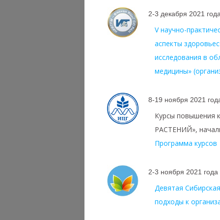
2-3 декабря 2021 год
V научно-практиче
аспекты здоровьес
исследования в об
медицины» (орган
8-19 ноября 2021 год
Курсы повышения
РАСТЕНИЙ», началь
Программа курсов
2-3 ноября 2021 года
Девятая Сибирска
подходы к организ