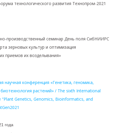
орума технологического развития Технопром-2021
чно-производственный семинар День поля СибНИИРС
рта зерновых культур и оптимизация
их приемов их возделывания»
я научная конференция «Генетика, геномика,
иотехнология растений» / The sixth International
e “Plant Genetics, Genomics, Bioinformatics, and
antGen2021
21 года