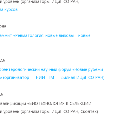
 уровень (организаторы: ИЦиГ СО РАН,
а курсов
года
саммит «Ревматология: новые вызовы – новые
ода
троэнтерологический научный форум «Новые рубежи
и» (организатор — НИИТПМ — филиал ИЦиГ СО РАН)
да
 квалификации «БИОТЕХНОЛОГИЯ В СЕЛЕКЦИИ
 уровень (организаторы: ИЦиГ СО РАН, Сколтех)