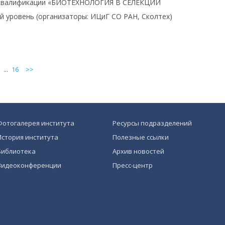
 квалификации «БИОТЕХНОЛОГИЯ В СЕЛЕКЦИИ
 уровень (организаторы: ИЦиГ СО РАН, Сколтех)
...
16
>>
Фотогалерея института
Ресурсы подразделений
История института
Полезные ссылки
Библиотека
Архив новостей
Видеоконференции
Пресс-центр