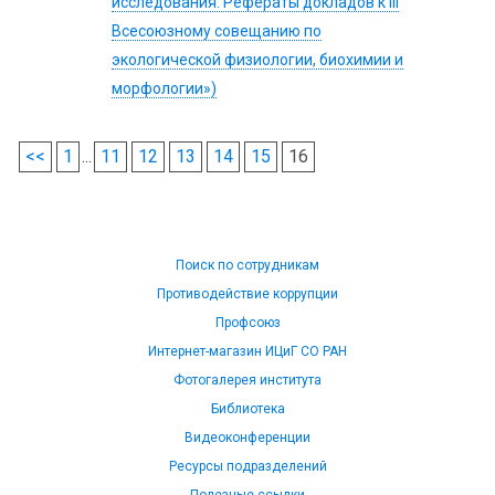
исследования. Рефераты докладов к III
Всесоюзному совещанию по
экологической физиологии, биохимии и
морфологии»)
<<
1
...
11
12
13
14
15
16
Поиск по сотрудникам
Противодействие коррупции
Профсоюз
Интернет-магазин ИЦиГ СО РАН
Фотогалерея института
Библиотека
Видеоконференции
Ресурсы подразделений