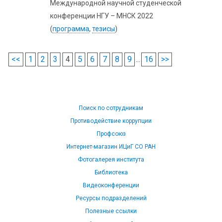
Международной научной студенческой
конференции НГУ – МНСК 2022
(
программа
,
тезисы
)
<<
1
2
3
4
5
6
7
8
9
...
16
>>
Поиск по сотрудникам
Противодействие коррупции
Профсоюз
Интернет-магазин ИЦиГ СО РАН
Фотогалерея института
Библиотека
Видеоконференции
Ресурсы подразделений
Полезные ссылки