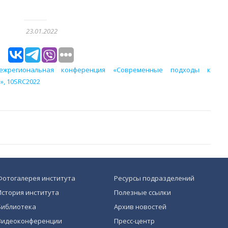
23.01.2022
ежрегиональная конференция «Современные подходы к
», 10SRC2022
Фотогалерея института
Ресурсы подразделений
История института
Полезные ссылки
Библиотека
Архив новостей
Видеоконференции
Пресс-центр