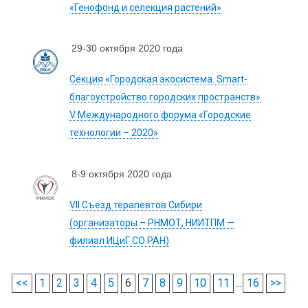
«Генофонд и селекция растений»
29-30 октября 2020 года
Секция «Городская экосистема. Smart-
благоустройство городских пространств»
V Международного форума «Городские
технологии – 2020»
8-9 октября 2020 года
VII Съезд терапевтов Сибири
(организаторы – РНМОТ, НИИТПМ —
филиал ИЦиГ СО РАН)
<<
1
2
3
4
5
6
7
8
9
10
11
...
16
>>