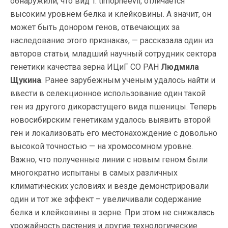
обнаружили, что вид T. timopheevii, отличается
высоким уровнем белка и клейковины. А значит, он
может быть донором генов, отвечающих за
наследование этого признака», — рассказала один из
авторов статьи, младший научный сотрудник сектора
генетики качества зерна ИЦиГ СО РАН
Людмила
Щукина
. Ранее зарубежным ученым удалось найти и
ввести в селекционное использование один такой
ген из другого дикорастущего вида пшеницы. Теперь
новосибирским генетикам удалось выявить второй
ген и локализовать его местонахождение с довольно
высокой точностью — на хромосомном уровне.
Важно, что полученные линии с новым геном были
многократно испытаны в самых различных
климатических условиях и везде демонстрировали
один и тот же эффект – увеличивали содержание
белка и клейковины в зерне. При этом не снижалась
урожайность растения и другие технологические