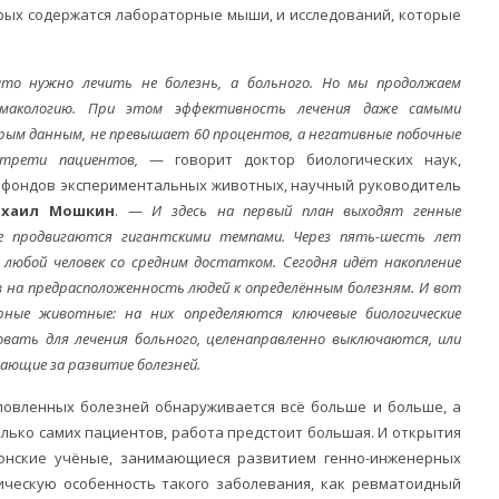
орых содержатся лабораторные мыши, и исследований, которые
что нужно лечить не болезнь, а больного. Но мы продолжаем
макологию. При этом эффективность лечения даже самыми
рым данным, не превышает 60 процентов, а негативные побочные
трети пациентов,
— говорит доктор биологических наук,
офондов экспериментальных животных, научный руководитель
хаил Мошкин
. —
И здесь на первый план выходят генные
ре продвигаются гигантскими темпами. Через пять-шесть лет
любой человек со средним достатком. Сегодня идёт накопление
 на предрасположенность людей к определённым болезням. И вот
ые животные: на них определяются ключевые биологические
вать для лечения больного, целенаправленно выключаются, или
ающие за развитие болезней.
словленных болезней обнаруживается всё больше и больше, а
олько самих пациентов, работа предстоит большая. И открытия
онские учёные, занимающиеся развитием генно-инженерных
ическую особенность такого заболевания, как ревматоидный