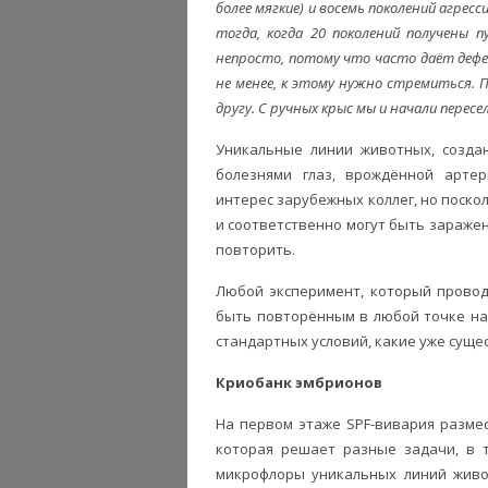
более мягкие) и восемь поколений агрес
тогда, когда 20 поколений получены п
непросто, потому что часто даёт дефе
не менее, к этому нужно стремиться.
другу. С ручных крыс мы и начали перес
Уникальные линии животных, созда
болезнями глаз, врождённой арте
интерес зарубежных коллег, но поско
и соответственно могут быть зараж
повторить.
Любой эксперимент, который провод
быть повторённым в любой точке на
стандартных условий, какие уже суще
Криобанк эмбрионов
На первом этаже SPF-вивария разме
которая решает разные задачи, в 
микрофлоры уникальных линий живот