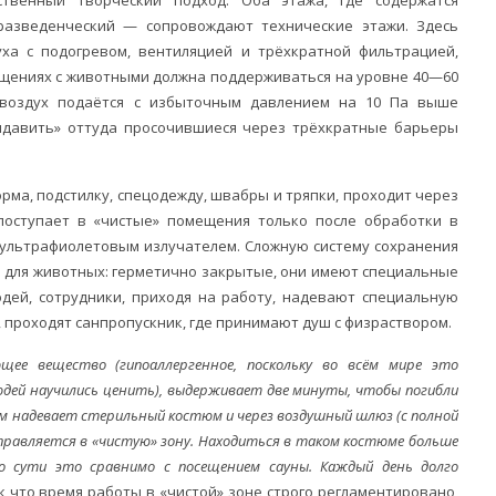
разведенческий — сопровождают технические этажи. Здесь
ха с подогревом, вентиляцией и трёхкратной фильтрацией,
щениях с животными должна поддерживаться на уровне 40—60
 воздух подаётся с избыточным давлением на 10 Па выше
ыдавить» оттуда просочившиеся через трёхкратные барьеры
орма, подстилку, спецодежду, швабры и тряпки, проходит через
оступает в «чистые» помещения только после обработки в
 ультрафиолетовым излучателем. Сложную систему сохранения
 для животных: герметично закрытые, они имеют специальные
юдей, сотрудники, приходя на работу, надевают специальную
 проходят санпропускник, где принимают душ с физраствором.
щее вещество (гипоаллергенное, поскольку во всём мире это
дей научились ценить), выдерживает две минуты, чтобы погибли
тем надевает стерильный костюм и через воздушный шлюз (с полной
тправляется в «чистую» зону. Находиться в таком костюме больше
о сути это сравнимо с посещением сауны. Каждый день долго
к что время работы в «чистой» зоне строго регламентировано,