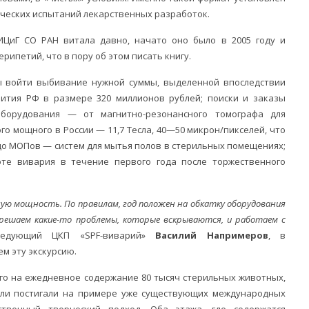
ических испытаний лекарственных разработок.
ИЦиГ СО РАН витала давно, начато оно было в 2005 году и
ипетий, что в пору об этом писать книгу.
ы войти выбивание нужной суммы, выделенной впоследствии
ития РФ в размере 320 миллионов рублей; поиски и заказы
оборудования — от магнитно-резонансного томографа для
го мощного в России — 11,7 Тесла, 40—50 микрон/пикселей, что
до МОПов — систем для мытья полов в стерильных помещениях;
оте вивария в течение первого года после торжественного
ную мощность. По правилам, год положен на обкатку оборудования
решаем какие-то проблемы, которые вскрываются, и работаем с
ведующий ЦКП «SPF-виварий»
Василий Напримеров
, в
м эту экскурсию.
ого на ежедневное содержание 80 тысяч стерильных животных,
ели постигали на примере уже существующих международных
ственный творческий подход. Оба этажа, где содержатся