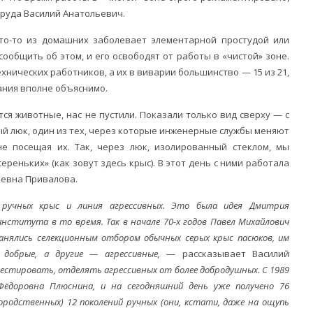
труда Василий Анатольевич.
 кто-то из домашних заболевает элементарной простудой или
ообщить об этом, и его освободят от работы в «чистой» зоне.
хнических работников, а их в виварии большинство — 15 из 21,
дания вполне объяснимо.
тся животные, нас не пустили. Показали только вид сверху — с
й люк, один из тех, через которые инженерные службы меняют
е посещая их. Так, через люк, изолированный стеклом, мы
ереньких» (как зовут здесь крыс). В этот день с ними работала
ьевна Привалова.
учных крыс и линия агрессивных. Это была идея Дмитрия
нститута в то время. Так в начале 70-х годов Павел Михайлович
анялись селекционным отбором обычных серых крыс пасюков, им
 добрые, а другие — агрессивные,
— рассказывает Василий
тестировать, отделять агрессивных от более добродушных. С 1989
Фёдоровна Плюснина, и на сегодняшний день уже получено 76
кородственных) 12 поколений ручных (они, кстати, даже на ощупь