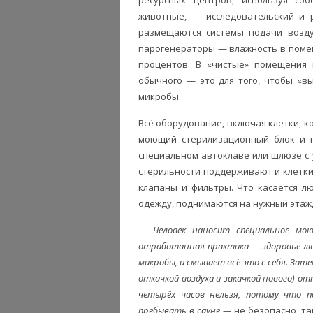
животные, — исследовательский и 
размещаются системы подачи возду
парогенераторы — влажность в поме
процентов. В «чистые» помещения
обычного — это для того, чтобы «в
микробы.
Всё оборудование, включая клетки, к
моющий стерилизационный блок и п
специальном автоклаве или шлюзе с
стерильности поддерживают и клетки
клапаны и фильтры. Что касается л
одежду, поднимаются на нужный этаж,
— Человек наносит специальное мою
отработанная практика — здоровье лю
микробы, и смывает всё это с себя. За
откачкой воздуха и закачкой нового) о
четырёх часов нельзя, потому что п
пребывать в сауне —
не безопасно, та