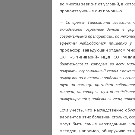
во многом зависит от условий, в кот
проводят учёные с их помощью.
— Со времён Гиппократа известно, 
вкладывать огромные деньги в фар
современными препаратами, по некото
эффекты наблюдаются примерно у 
профессор, заведующий отделом ген
ЦКП «SPF-виварий» ИЦиГ СО РАН
Ми
биотехнологии, которые во всём ми
получить персональный геном сможет 
информации о влиянии отдельных генов
тут на помощь приходят лабораторн
мишени, на которые нужно воздейство
нокаутируются, отдельные гены, отвеч
Если учесть, что наследственно обу
вариантов этих болезней столько, ск
могут быть самые неожиданные. Яп
методов, например, обнаружили этн