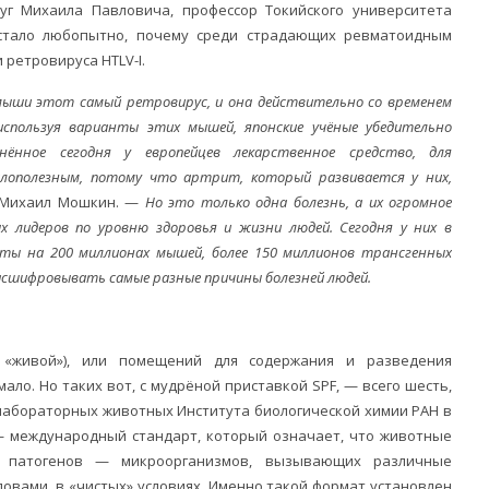
уг Михаила Павловича, профессор Токийского университета
 стало любопытно, почему среди страдающих ревматоидным
 ретровируса HTLV-I.
 мыши этот самый ретровирус, и она действительно со временем
спользуя варианты этих мышей, японские учёные убедительно
нённое сегодня у европейцев лекарственное средство, для
лополезным, потому что артрит, который развивается у них,
 Михаил Мошкин. —
Но это только одна болезнь, а их огромное
х лидеров по уровню здоровья и жизни людей. Сегодня у них в
ты на 200 миллионах мышей, более 150 миллионов трансгенных
асшифровывать самые разные причины болезней людей.
 «живой»), или помещений для содержания и разведения
ало. Но таких вот, с мудрёной приставкой SPF, — всего шесть,
лабораторных животных Института биологической химии РАН в
) — международный стандарт, который означает, что животные
ия патогенов — микроорганизмов, вызывающих различные
овами, в «чистых» условиях. Именно такой формат установлен