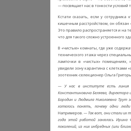
— посвящает нас в тонкости условий 
Кстати сказать, если у сотрудника
кишечным расстройством, он обязан с
Это правило распространяется и на те
что для такого сложно устроенного з
В «чистые» комнаты, где уже содержа
технического этажа через специальны
лампочки в «чистых» помещениях, н
увидели зону карантина с клетками «с
зоотехник-селекционер Ольга Григор
— У нас в институте есть линия р
Константиновича Беляева, директора и
Бородин и Людмила Николаевна Трут з
хотелось понять, почему одни люди
Напримеров.
— Так вот, они стали их 
года этой работой занялась Ирина 
поколений, из них инбредных (или близ