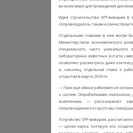
во всём мире для проведения доклин
Идея строительства SPF-вивария в 
сопровождалось таким количеством пер
Отдельными главами в неё могли б
Министерством экономического разв
специального, часто уникального 
лабораторных животных (кстати, само
позволяет рассмотреть даже клетки) 
и, наконец, отдельная глава о раб
открытия в марте 2010-го.
— Пока ещё здание работает не на пол
и систем. Отрабатываем технологии, 
животными,
— рассказывает за
сопровождении которого мы совершае
Устройство SPF-вивария, рассчитанн
— целая наука, которую его создат
ресурсных центров, используя соб