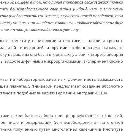
сивных крыс. Дело в том, что линия считается сложившейся только
утём близкородственного спаривания (инбридинга), а это очень
кты (плодовитость снижается, случается отход молодняка), тем
 Потому что именно линейные животные наиболее идентичны друг
еление институтских линий в «чистую» зону.
нные в институте цитологии и генетики, — мыши и крысы с
риальной гипертонией и другими особенностями вызывают
льку выращены они были в «грязных» условиях старого вивария
ены видоспецифичными микроорганизмами, эксперимент сложно
ится на лабораторных животных, должен иметь возможность
шей планеты. SPF-виварий предполагает создание абсолютно
ствуют в подобных вивариях Германии, Австралии, США.
стились криобанк и лаборатория репродуктивных технологий,
том числе и редеривации (или освобождения от патогенной
ных), полученных путём многолетней селекции в Институте