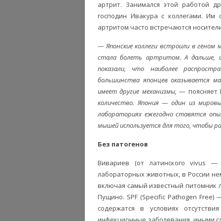
артрит. Занимался этой работой др
господин Ивакура с коллегами. Им
артритом часто встречаются носители
— Японские коллеги встроили в геном
стала болеть артритом. А дальше, и
показали, что наиболее распростра
большинства японцев оказывается ма
имеет другие механизмы,
— поясняет
количество. Япония — один из мировы
лабораториях ежегодно ставятся опы
мышей используется для того, чтобы р
Без патогенов
Вивариев (от латинского vivus —
лабораторных животных, в России нем
включая самый известный питомник 
Пущино. SPF (Specific Pathogen Free
содержатся в условиях отсутств
инфекционные заболевания, иными сл