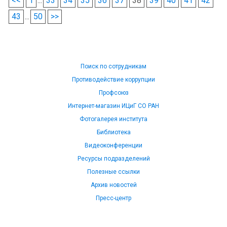
<<
1
...
33
34
35
36
37
38
39
40
41
42
43
...
50
>>
Поиск по сотрудникам
Противодействие коррупции
Профсоюз
Интернет-магазин ИЦиГ СО РАН
Фотогалерея института
Библиотека
Видеоконференции
Ресурсы подразделений
Полезные ссылки
Архив новостей
Пресс-центр