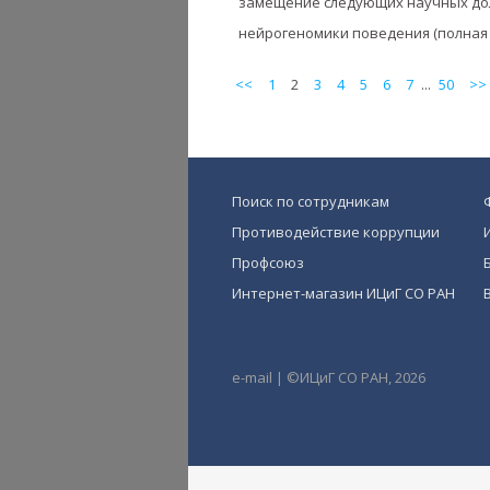
замещение следующих научных дол
нейрогеномики поведения (полная за
<<
1
2
3
4
5
6
7
...
50
>>
Поиск по сотрудникам
Противодействие коррупции
Профсоюз
Интернет-магазин ИЦиГ СО РАН
e-mail
|
©ИЦиГ СО РАН, 2026