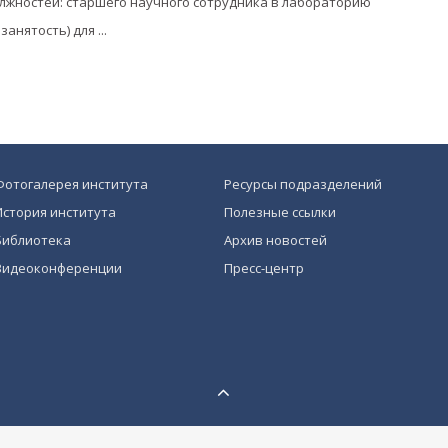
жностей: старшего научного сотрудника в лабораторию
нятость) для ...
Фотогалерея института
Ресурсы подразделений
История института
Полезные ссылки
Библиотека
Архив новостей
Видеоконференции
Пресс-центр