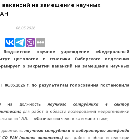
 вакансий на замещение научных
РАН
06.05.2026
ое бюджетное научное учреждение «Федеральный
титут цитологии и генетики Сибирского отделения
ормирует о закрытии вакансий на замещение научных
 06.05.2026 г. по результатам голосования постановила
ича
на должность
научного сотрудника в сектор
занятость)
для работ в области исследования нейрогеномики
льности 1.5.5. ─ «Физиология человека и животных»;
 должность
научного сотрудника в лабораторию генофонда
 СО РАН
(полная занятость)
для работ в области селекции