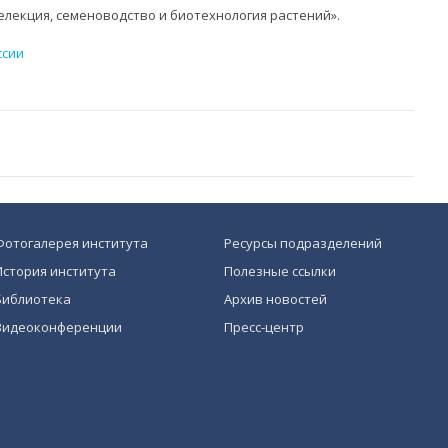
Селекция, семеноводство и биотехнология растений».
ссии
Фотогалерея института
Ресурсы подразделений
История института
Полезные ссылки
Библиотека
Архив новостей
Видеоконференции
Пресс-центр