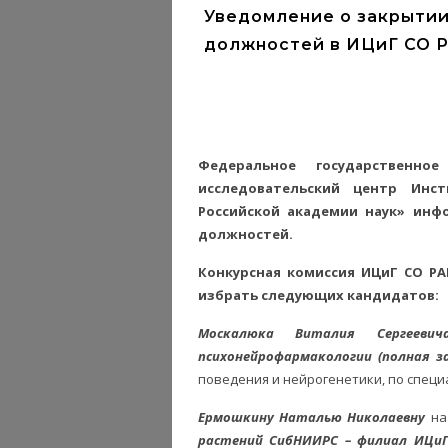
Уведомление о закрытии
должностей в ИЦиГ СО 
Федеральное государственн
исследовательский центр Инс
Российской академии наук» инф
должностей.
Конкурсная комиссия ИЦиГ СО РАН
избрать следующих кандидатов:
Москалюка Виталия Сергеев
психонейрофармакологии
(полная 
поведения и нейрогенетики, по специа
Ермошкину Наталью Николаевну
на
растений СибНИИРС – филиал ИЦиГ