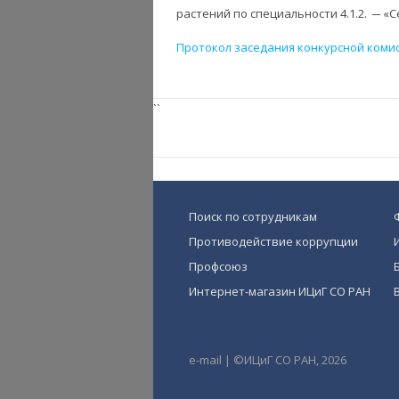
растений по специальности 4.1.2. ─ «
Протокол заседания конкурсной коми
``
Поиск по сотрудникам
Противодействие коррупции
Профсоюз
Интернет-магазин ИЦиГ СО РАН
e-mail
|
©ИЦиГ СО РАН, 2026