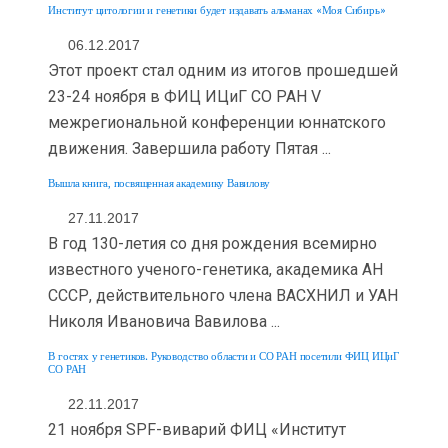
Институт цитологии и генетики будет издавать альманах «Моя Сибирь»
06.12.2017
Этот проект стал одним из итогов прошедшей
23-24 ноября в ФИЦ ИЦиГ СО РАН V
межрегиональной конференции юннатского
движения. Завершила работу Пятая ...
Вышла книга, посвященная академику Вавилову
27.11.2017
В год 130-летия со дня рождения всемирно
известного ученого-генетика, академика АН
СССР, действительного члена ВАСХНИЛ и УАН
Николя Ивановича Вавилова ...
В гостях у генетиков. Руководство области и СО РАН посетили ФИЦ ИЦиГ
СО РАН
22.11.2017
21 ноября SPF-виварий ФИЦ «Институт