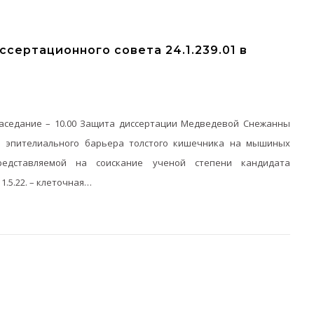
сертационного совета 24.1.239.01 в
 заседание – 10.00 Защита диссертации Медведевой Снежанны
 эпителиального барьера толстого кишечника на мышиных
представляемой на соискание ученой степени кандидата
1.5.22. – клеточная…