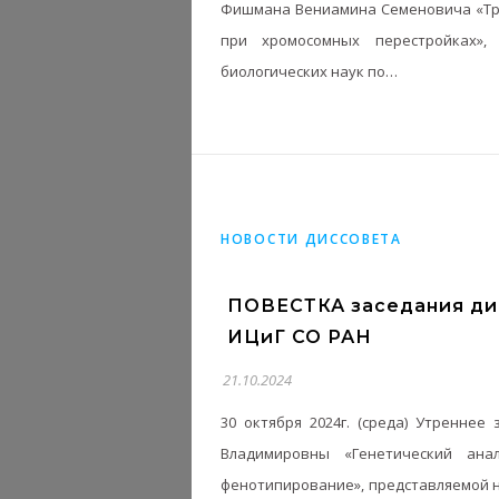
Фишмана Вениамина Семеновича «Тре
при хромосомных перестройках»,
биологических наук по…
НОВОСТИ ДИССОВЕТА
ПОВЕСТКА заседания дис
ИЦиГ СО РАН
21.10.2024
30 октября 2024г. (среда) Утренн
Владимировны «Генетический ана
фенотипирование», представляемой н