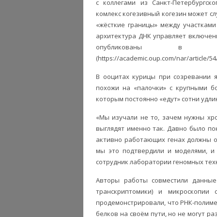
с коллегами из Санкт-Петербургско
комлекс когезивный когезин может с
«жёсткие границы» между участками
архитектура ДНК управляет включен
опубликованы в ж
(https://academic.oup.com/nar/article/54
В ооцитах курицы при созревании 
похожи на «палочки» с крупными б
которым постоянно «едут» сотни удл
«Мы изучали не то, зачем нужны хр
выглядят именно так. Давно было по
активно работающих генах должны о
мы это подтвердили и моделями, и 
сотрудник лаборатории геномных тех
Авторы работы совместили данные ге
транскриптомики) и микроскопии 
продемонстрировали, что РНК-полиме
белков на своём пути, но не могут р