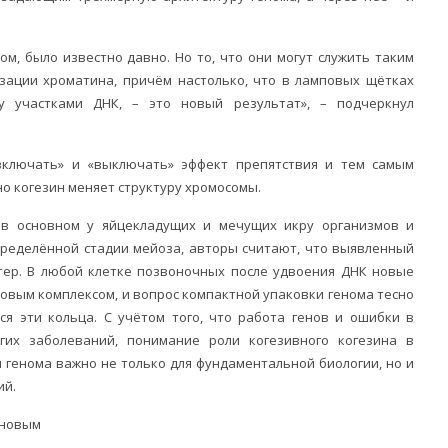
сом, было известно давно. Но то, что они могут служить таким
зации хроматина, причём настолько, что в ламповых щётках
 участками ДНК, – это новый результат», – подчеркнул
ключать» и «выключать» эффект препятствия и тем самым
о когезин меняет структуру хромосомы.
в основном у яйцекладущих и мечущих икру организмов и
пределённой стадии мейоза, авторы считают, что выявленный
ер. В любой клетке позвоночных после удвоения ДНК новые
овым комплексом, и вопрос компактной упаковки генома тесно
тся эти кольца. С учётом того, что работа генов и ошибки в
их заболеваний, понимание роли когезивного когезина в
генома важно не только для фундаментальной биологии, но и
ий.
уновым