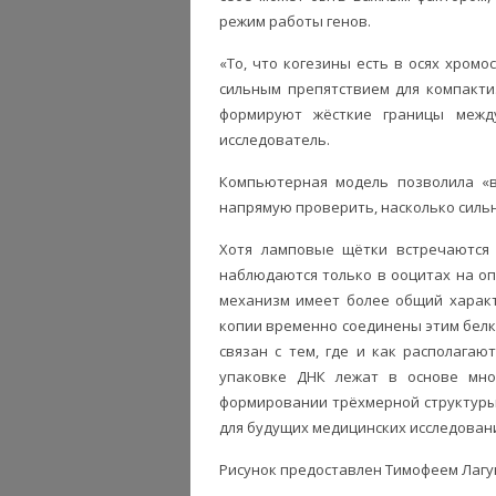
режим работы генов.
«То, что когезины есть в осях хромо
сильным препятствием для компакти
формируют жёсткие границы между
исследователь.
Компьютерная модель позволила «в
напрямую проверить, насколько сильн
Хотя ламповые щётки встречаются 
наблюдаются только в ооцитах на о
механизм имеет более общий характ
копии временно соединены этим белк
связан с тем, где и как располагаю
упаковке ДНК лежат в основе мног
формировании трёхмерной структуры 
для будущих медицинских исследован
Рисунок предоставлен Тимофеем Лаг