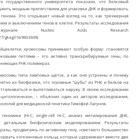
го государственного университета показали, что белковый
лужить мощным препятствием для упаковки ДНК и формировать
 генома. Это открывает новый взгляд на то, как трёхмерная
ием и выключением генов в клетке. Результаты исследования
урнале Nucleic Acids Research
/7/gkag316/8653609).
яйцеклетки хромосомы принимают особую форму: становятся
оковыми петлями – это активно транскрибируемые гены, по
инняющих РНК полимераз.
омосомы типа ламповых щёток, а как они устроены и почему
нятно из биофизики, что огромные “шубы” из РНК и белков на
тталкиваться и выпетливаться наружу. В своем исследовании
цитологически», – объяснил один из авторов исследования,
нологий для медицинской генетики Тимофей Лагунов.
номики (Hi-C, single-cell Hi-C, анализ метилирования ДНК,
с детальным биофизическим моделированием. Результаты
разы, продвигаясь по активному гену, «сметают» большинство
азорвать когезиновые кольца, которые удерживают вместе две