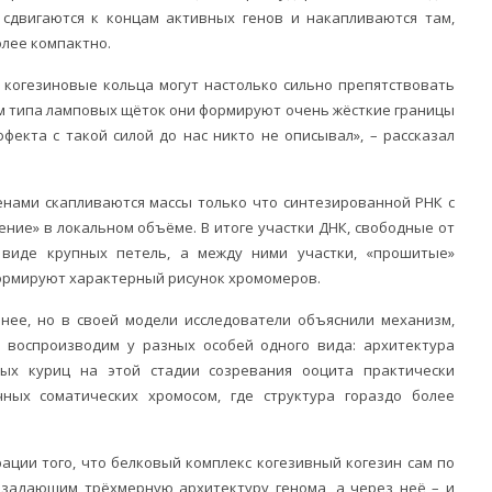
 сдвигаются к концам активных генов и накапливаются там,
олее компактно.
 когезиновые кольца могут настолько сильно препятствовать
ом типа ламповых щёток они формируют очень жёсткие границы
фекта с такой силой до нас никто не описывал», – рассказал
енами скапливаются массы только что синтезированной РНК с
ние» в локальном объёме. В итоге участки ДНК, свободные от
 виде крупных петель, а между ними участки, «прошитые»
ормируют характерный рисунок хромомеров.
анее, но в своей модели исследователи объяснили механизм,
 воспроизводим у разных особей одного вида: архитектура
ых куриц на этой стадии созревания ооцита практически
ных соматических хромосом, где структура гораздо более
ации того, что белковый комплекс когезивный когезин сам по
задающим трёхмерную архитектуру генома, а через неё – и