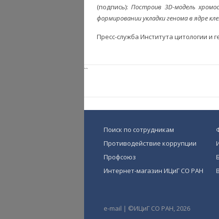
(подпись):
Построив 3D-модель хромос
формировании укладки генома в ядре кл
Пресс-служба Института цитологии и 
``
Поиск по сотрудникам
Противодействие коррупции
Профсоюз
Интернет-магазин ИЦиГ СО РАН
e-mail
|
©ИЦиГ СО РАН, 2026