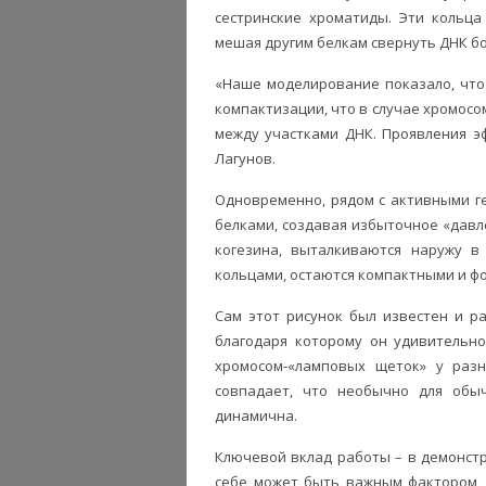
сестринские хроматиды. Эти кольца
мешая другим белкам свернуть ДНК б
«Наше моделирование показало, что
компактизации, что в случае хромос
между участками ДНК. Проявления эф
Лагунов.
Одновременно, рядом с активными г
белками, создавая избыточное «давле
когезина, выталкиваются наружу в
кольцами, остаются компактными и ф
Сам этот рисунок был известен и р
благодаря которому он удивительно
хромосом-«ламповых щеток» у разн
совпадает, что необычно для обыч
динамична.
Ключевой вклад работы – в демонстр
себе может быть важным фактором, 