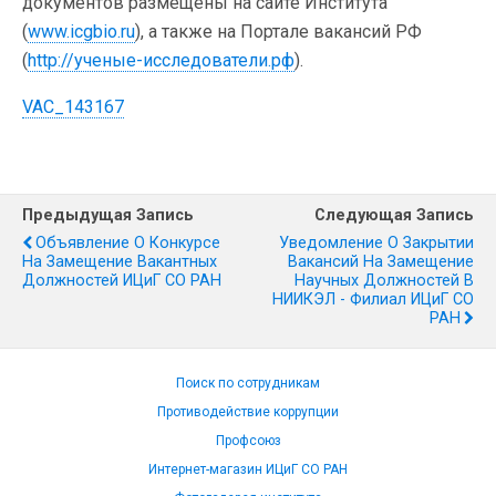
документов размещены на сайте Института
(
www.icgbio.ru
), а также на Портале вакансий РФ
(
http://ученые-исследователи.рф
).
VAC_143167
Предыдущая Запись
Следующая Запись
Объявление О Конкурсе
Уведомление О Закрытии
На Замещение Вакантных
Вакансий На Замещение
Должностей ИЦиГ СО РАН
Научных Должностей В
НИИКЭЛ - Филиал ИЦиГ СО
РАН
Поиск по сотрудникам
Противодействие коррупции
Профсоюз
Интернет-магазин ИЦиГ СО РАН