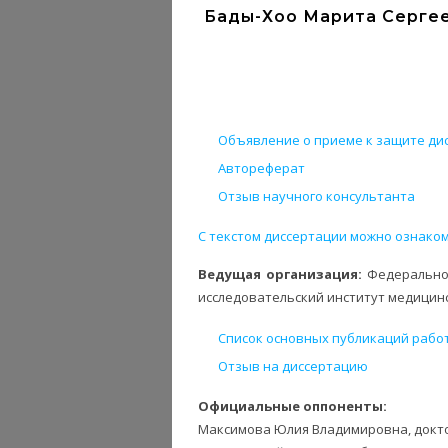
Бады-Хоо Марита Сергеев
Объявление о приеме к защите дис
Автореферат
Отзыв научного консультанта
С текстом диссертации можно ознаком
Ведущая организация:
Федерально
исследовательский институт медицинск
Список основных публикаций рабо
Отзыв на диссертацию
Официальные оппоненты:
Максимова Юлия Владимировна,
докт