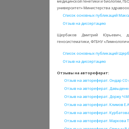
медицинской генетики и биологии, Г
университет» Министерства здравоох
Список основных публикаций Макс
Отзыв на диссертацию
Щербаков Дмитрий Юрьевич, до
геносистематики, ФГБНУ «Лимнологичес
Список основных публикаций Щерб
Отзыв на диссертацию
Отзывы на автореферат:
Отзыв на автореферат. Ондар СО (
Отзыв на автореферат. Давыденко О
Отзыв на автореферат. Доржу Ч.М. 
Отзыв на автореферат. Климов Е.А. 
Отзыв на автореферат. Курбатова 
Отзыв на автореферат. Маркова Т.
Отзыв на автореферат. Спицын В.А.