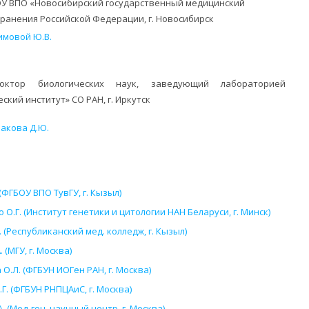
БОУ ВПО «Новосибирский государственный медицинский
ранения Российской Федерации, г. Новосибирск
имовой Ю.В.
ктор биологических наук, заведующий лабораторией
кий институт» СО РАН, г. Иркутск
акова Д.Ю.
ФГБОУ ВПО ТувГУ, г. Кызыл)
.Г. (Институт генетики и цитологии НАН Беларуси, г. Минск)
(Республиканский мед. колледж, г. Кызыл)
(МГУ, г. Москва)
О.Л. (ФГБУН ИОГен РАН, г. Москва)
Г. (ФГБУН РНПЦАиС, г. Москва)
 (Мед-ген. научный центр, г. Москва)