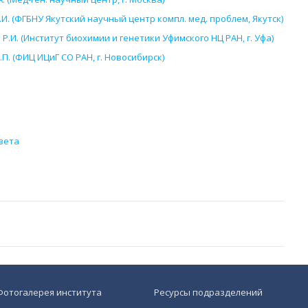
И. (ФГБНУ Якутский научный центр компл. мед. проблем, Якутск)
.И. (Институт биохимии и генетики Уфимского НЦ РАН, г. Уфа)
П. (ФИЦ ИЦиГ СО РАН, г. Новосибирск)
вета
Фотогалерея института
Ресурсы подразделений