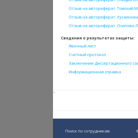
Отзыв на автореферат. Томский М.
Отзыв на автореферат. Хусаинова Р
Отзыв на автореферат. Осипова Л.
Сведения о результатах защиты:
Явочный лист
Счетный протокол
Заключение Диссертационного со
Информационная справка
``
Поиск по сотрудникам