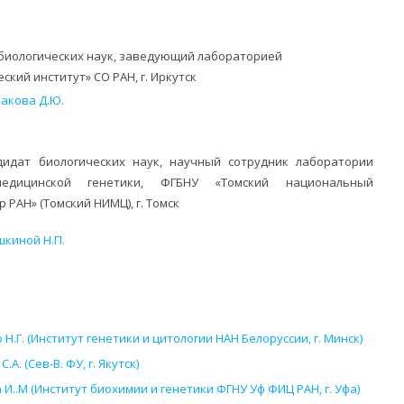
биологических наук, заведующий лабораторией
кий институт» СО РАН, г. Иркутск
акова Д.Ю.
идат биологических наук, научный сотрудник лаборатории
едицинской генетики, ФГБНУ «Томский национальный
РАН» (Томский НИМЦ), г. Томск
шкиной Н.П.
.Г. (Институт генетики и цитологии НАН Белоруссии, г. Минск)
. (Сев-В. ФУ, г. Якутск)
И..М (Институт биохимии и генетики ФГНУ Уф ФИЦ РАН, г. Уфа)