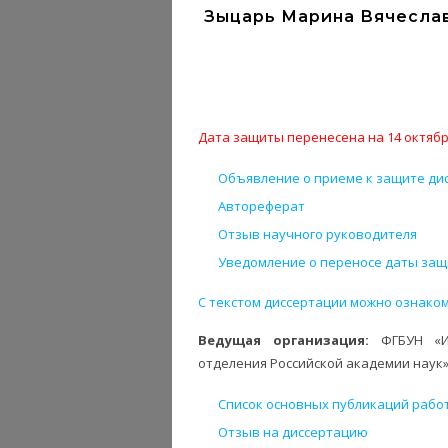
Зыцарь Марина Вячеслав
Дата защиты перенесена на 14 октябр
Объявление о приеме к защите ди
Автореферат
Отзыв научного руководителя
Уведомление о переносе даты защ
С текстом диссертации можно ознаком
Ведущая организация:
ФГБУН «И
отделения Российской академии наук» 
Список основных публикаций рабо
Отзыв на диссертацию