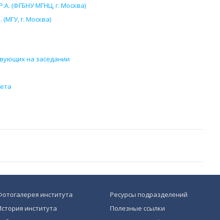
А. (ФГБНУ МГНЦ, г. Москва)
(МГУ, г. Москва)
твующих на заседании
вета
Фотогалерея института
Ресурсы подразделений
История института
Полезные ссылки