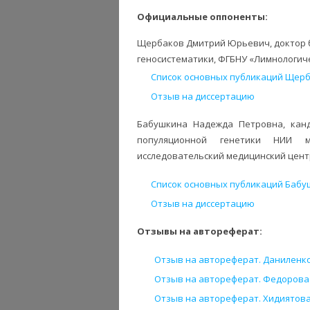
Официальные оппоненты:
Щербаков Дмитрий Юрьевич, доктор 
геносистематики, ФГБНУ «Лимнологичес
Список основных публикаций Щерб
Отзыв на диссертацию
Бабушкина Надежда Петровна, канд
популяционной генетики НИИ м
исследовательский медицинский центр 
Список основных публикаций Бабу
Отзыв на диссертацию
Отзывы на автореферат:
Отзыв на автореферат. Даниленко Н
Отзыв на автореферат. Федорова С.А
Отзыв на автореферат. Хидиятова 