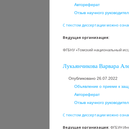
Автореферат
Отзыв научного руководител
С текстом диссертации можно озна
Ведущая организация:
ФГБНУ «Томский национальный иссл
Лукьянчикова Варвара Алек
Опубликовано 26.07.2022
Объявление о приеме к защи
Автореферат
Отзыв научного руководител
С текстом диссертации можно озна
Ведущая организация:
ФГБУН Инс