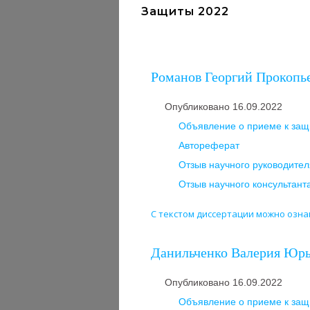
Защиты 2022
Романов Георгий Прокопье
Опубликовано 16.09.2022
Объявление о приеме к защ
Автореферат
Отзыв научного руководител
Отзыв научного консультант
С текстом диссертации можно ознак
Данильченко Валерия Юрье
Опубликовано 16.09.2022
Объявление о приеме к защ