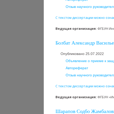
Отзыв научного руководител
С текстом диссертации можно озна
Ведущая организация:
ФГБУН Инс
Болбат Александр Васильев
Опубликовано 25.07.2022
Объявление о приеме к защ
Автореферат
Отзыв научного руководител
С текстом диссертации можно озна
Ведущая организация:
ФГБУН «Ин
Шарапов Содбо Жамбалович