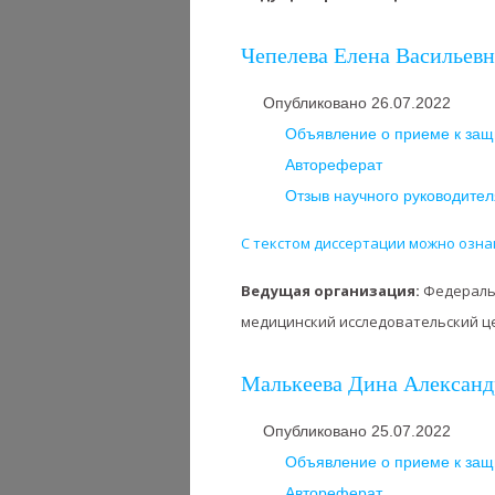
Чепелева Елена Васильевна
Опубликовано 26.07.2022
Объявление о приеме к защ
Автореферат
Отзыв научного руководител
С текстом диссертации можно озна
Ведущая организация:
Федераль
медицинский исследовательский цен
Малькеева Дина Александр
Опубликовано 25.07.2022
Объявление о приеме к защ
Автореферат