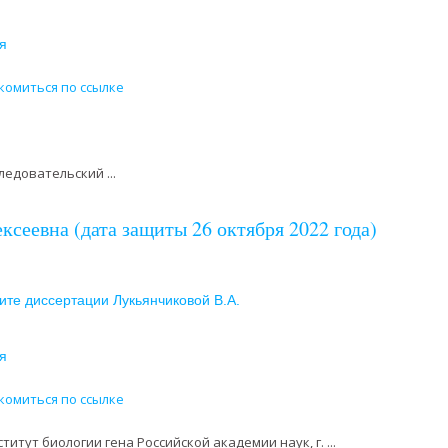
я
комиться по ссылке
едовательский ...
сеевна (дата защиты 26 октября 2022 года)
те диссертации Лукьянчиковой В.А.
я
комиться по ссылке
титут биологии гена Российской академии наук, г. ...