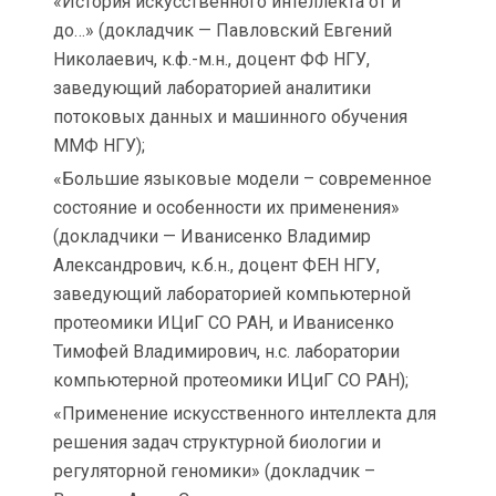
«История искусственного интеллекта от и
до…» (докладчик — Павловский Евгений
Николаевич, к.ф.-м.н., доцент ФФ НГУ,
заведующий лабораторией аналитики
потоковых данных и машинного обучения
ММФ НГУ);
«Большие языковые модели – современное
состояние и особенности их применения»
(докладчики — Иванисенко Владимир
Александрович, к.б.н., доцент ФЕН НГУ,
заведующий лабораторией компьютерной
протеомики ИЦиГ СО РАН, и Иванисенко
Тимофей Владимирович, н.с. лаборатории
компьютерной протеомики ИЦиГ СО РАН);
«Применение искусственного интеллекта для
решения задач структурной биологии и
регуляторной геномики» (докладчик –