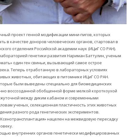
чный проект генной модификации мини-пигов, которых
ть в качестве доноров человеческих органов, стартовал в
ского отделения Российской академии наук (ИЦиГ СО РАН).
лабораторией генетики развития Нариман Баттулин, ученым
омать» один ген свиньи, вызывающий самое острое
века. Теперь отработанную в лабораторных условиях
живых животных, обитающих в питомнике ИЦиГ СО РАН.
оторые были выведены специально для биомедицинских
венно воссозданной обобщенной форме мелкой короткоухой
ежуточной между диким кабаном и современными
ловам ученых, селекционная пластичность этих животных
дения разного рода генетических экспериментов.
«Ксенотрансплантация» нацелен на межвидовую пересадку
ловеку.
омощью внутренних органов генетически модифицированных