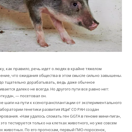
ку, как правило, речь идет о людях в крайне тяжелом
нение, что ожидания общества в этом смысле сильно завышены.
надо тщательно дорабатывать, ведь даже обычное
ается далеко не всегда. Но другого пути все равно нет:
ткуда», — посетовал он.
е шаги на пути к ксенотрансплантации от экспериментального
 лаборатории генетики развития ИЦиГ СО РАН создан
ирования. «Нам удалось сломать ген GGTA в геноме мини-пига»,
это тестируется только на клетках животного, но уже совсем
х животных. По его прогнозам, первый ГМО-поросенок,