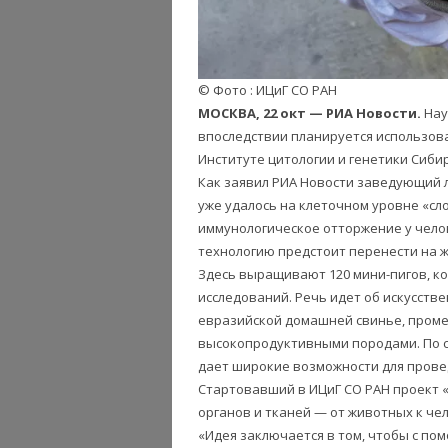
© Фото : ИЦиГ СО РАН
МОСКВА, 22 окт — РИА Новости.
Нау
впоследствии планируется использова
Институте цитологии и генетики Сибир
Как заявил РИА Новости заведующий 
уже удалось на клеточном уровне «сл
иммунологическое отторжение у чело
технологию предстоит перенести на 
Здесь выращивают 120 мини-пигов, к
исследований. Речь идет об искусст
евразийской домашней свинье, пром
высокопродуктивными породами. По с
дает широкие возможности для прове
Стартовавший в ИЦиГ СО РАН проект 
органов и тканей — от животных к че
«Идея заключается в том, чтобы с п