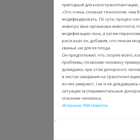
пригодный для ксенотрансплантации, 
«Это очень сложная технология: чем 
модифицировать. По сути, процесс н
инвитро (вне организма животного). 
модификацию гена, а затем переноси
рассказал он, добавив, что генная мо
свиньи, ни для ее плода.
Он предположил, что, скорее всего,
проблемы, позволив человеку пример
дожидаясь при этом донорского челов
в листах ожидания на трансплантацию
из них умирают, так и не дождавшись 
ситуации экспериментальные донорск
спасение человека.
Источник: РИА Новости
``