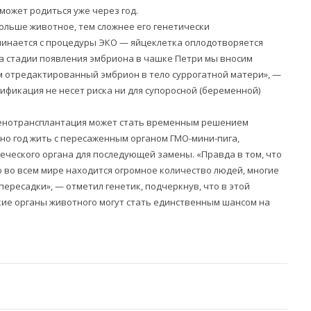
может родиться уже через год.
больше животное, тем сложнее его генетически
ачинается с процедуры ЭКО — яйцеклетка оплодотворяется
На стадии появления эмбриона в чашке Петри мы вносим
м отредактированный эмбрион в тело суррогатной матери», —
дификация не несет риска ни для супоросной (беременной)
 ксенотрансплантация может стать временным решением
но год жить с пересаженным органом ГМО-мини-пига,
еческого органа для последующей замены. «Правда в том, что
 во всем мире находится огромное количество людей, многие
пересадки», — отметил генетик, подчеркнув, что в этой
ие органы животного могут стать единственным шансом на