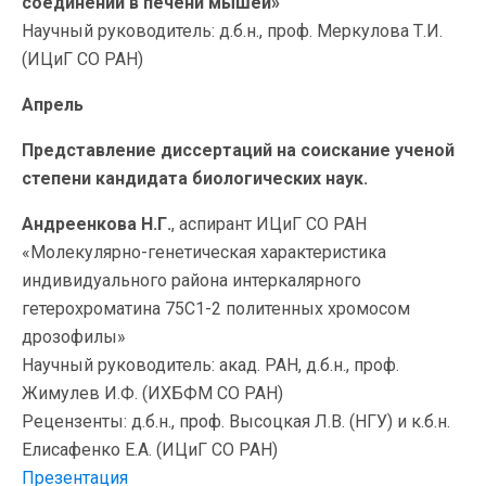
соединений в печени мышей»
Научный руководитель: д.б.н., проф. Меркулова Т.И.
(ИЦиГ СО РАН)
Апрель
Представление диссертаций на соискание ученой
степени кандидата биологических наук.
Андреенкова Н.Г.
, аспирант ИЦиГ СО РАН
«Молекулярно-генетическая характеристика
индивидуального района интеркалярного
гетерохроматина 75С1-2 политенных хромосом
дрозофилы»
Научный руководитель: акад. РАН, д.б.н., проф.
Жимулев И.Ф. (ИХБФМ СО РАН)
Рецензенты: д.б.н., проф. Высоцкая Л.В. (НГУ) и к.б.н.
Елисафенко Е.А. (ИЦиГ СО РАН)
Презентация