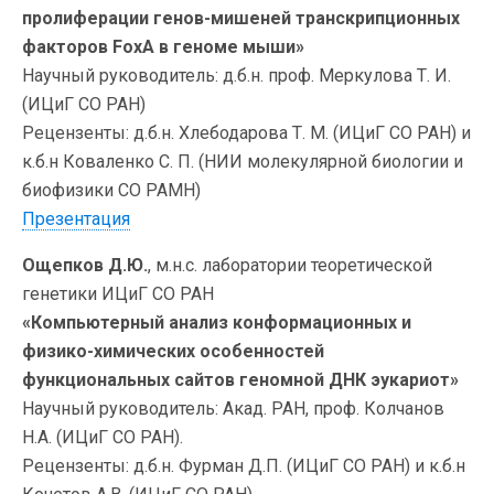
пролиферации генов-мишеней транскрипционных
факторов FoxA в геноме мыши»
Научный руководитель: д.б.н. проф. Меркулова Т. И.
(ИЦиГ СО РАН)
Рецензенты: д.б.н. Хлебодарова Т. М. (ИЦиГ СО РАН) и
к.б.н Коваленко С. П. (НИИ молекулярной биологии и
биофизики СО РАМН)
Презентация
Ощепков Д.Ю.
, м.н.с. лаборатории теоретической
генетики ИЦиГ СО РАН
«Компьютерный анализ конформационных и
физико-химических особенностей
функциональных сайтов геномной ДНК эукариот»
Научный руководитель: Акад. РАН, проф. Колчанов
Н.А. (ИЦиГ СО РАН).
Рецензенты: д.б.н. Фурман Д.П. (ИЦиГ СО РАН) и к.б.н