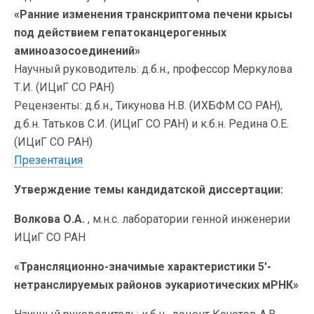
«Ранние изменения транскриптома печени крысы
под действием гепатоканцерогенных
аминоазосоединений»
Научный руководитель: д.б.н., профессор Меркулова
Т.И. (ИЦиГ СО РАН)
Рецензенты: д.б.н., Тикунова Н.В. (ИХБФМ СО РАН),
д.б.н. Татьков С.И. (ИЦиГ СО РАН) и к.б.н. Редина О.Е.
(ИЦиГ СО РАН)
Презентация
Утверждение темы кандидатской диссертации:
Волкова О.А.
, м.н.с. лаборатории генной инженерии
ИЦиГ СО РАН
«Трансляционно-значимые характеристики 5′-
нетранслируемых районов эукариотических мРНК»