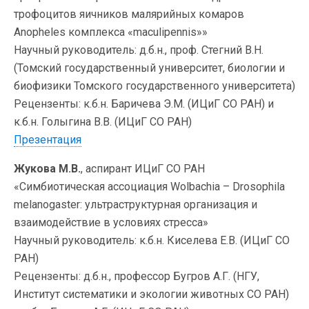
трофоцитов яичников малярийных комаров
Anopheles комплекса «maculipennis»»
Научный руководитель: д.б.н., проф. Стегний В.Н.
(Томский государственный университет, биологии и
биофизики Томского государственного университета)
Рецензенты: к.б.н. Баричева Э.М. (ИЦиГ СО РАН) и
к.б.н. Голыгина В.В. (ИЦиГ СО РАН)
Презентация
Жукова М.В.
, аспирант ИЦиГ СО РАН
«Симбиотическая ассоциация Wolbachia – Drosophila
melanogaster: ультраструктурная организация и
взаимодействие в условиях стресса»
Научный руководитель: к.б.н. Киселева Е.В. (ИЦиГ СО
РАН)
Рецензенты: д.б.н., профессор Бугров А.Г. (НГУ,
Институт систематики и экологии животных СО РАН)