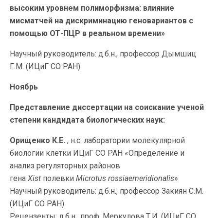
высоким уровнем полиморфизма: влияние
мисматчей на дискриминацию геновариантов с
помощью ОТ-ПЦР в реальном времени»
Научный руководитель: д.б.н., профессор Дымшиц
Г.М. (ИЦиГ СО РАН)
Ноябрь
Представление диссертации на соискание ученой
степени кандидата биологических наук:
Орищенко К.Е.
, н.с. лаборатории молекулярной
биологии клетки ИЦиГ СО РАН «Определение и
анализ регуляторных районов
гена
Xist
полевки
Microtus rossiaemeridionalis
»
Научный руководитель: д.б.н., профессор Закиян С.М.
(ИЦиГ СО РАН)
Рецензенты: д.б.н., проф. Меркулова Т.И. (ИЦиГ СО