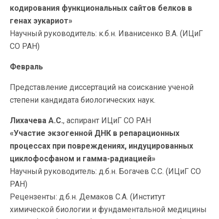
кодирования функциональных сайтов белков в
генах эукариот»
Научный руководитель: к.б.н. Иванисенко В.А. (ИЦиГ
СО РАН)
Февраль
Представление диссертаций на соискание ученой
степени кандидата биологических наук.
Лихачева А.С.
, аспирант ИЦиГ СО РАН
«Участие экзогенной ДНК в репарационных
процессах при повреждениях, индуцированных
циклофосфаном и гамма-радиацией»
Научный руководитель: д.б.н. Богачев С.С. (ИЦиГ СО
РАН)
Рецензенты: д.б.н. Демаков С.А. (Институт
химической биологии и фундаментальной медицины