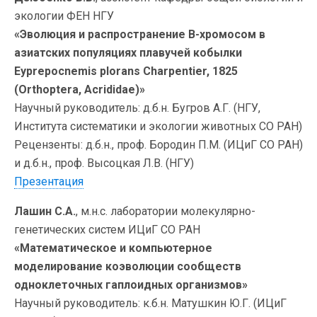
экологии ФЕН НГУ
«Эволюция и распространение В-хромосом в
азиатских популяциях плавучей кобылки
Eyprepocnemis plorans Charpentier, 1825
(Orthoptera, Acrididae)»
Научный руководитель: д.б.н. Бугров А.Г. (НГУ,
Института систематики и экологии животных СО РАН)
Рецензенты: д.б.н., проф. Бородин П.М. (ИЦиГ СО РАН)
и д.б.н., проф. Высоцкая Л.В. (НГУ)
Презентация
Лашин С.А.
, м.н.с. лаборатории молекулярно-
генетических систем ИЦиГ СО РАН
«Математическое и компьютерное
моделирование коэволюции сообществ
одноклеточных гаплоидных организмов»
Научный руководитель: к.б.н. Матушкин Ю.Г. (ИЦиГ