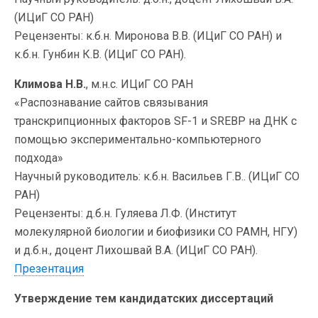
(ИЦиГ СО РАН)
Рецензенты: к.б.н. Миронова В.В. (ИЦиГ СО РАН) и
к.б.н. Гунбин К.В. (ИЦиГ СО РАН).
Климова Н.В.
, м.н.с. ИЦиГ СО РАН
«Распознавание сайтов связывания
транскрипционных факторов SF-1 и SREBP на ДНК с
помощью экспериментально-компьютерного
подхода»
Научный руководитель: к.б.н. Васильев Г.В.. (ИЦиГ СО
РАН)
Рецензенты: д.б.н. Гуляева Л.Ф. (Институт
молекулярной биологии и биофизики СО РАМН, НГУ)
и д.б.н., доцент Лихошвай В.А. (ИЦиГ СО РАН).
Презентация
Утверждение тем кандидатских диссертаций