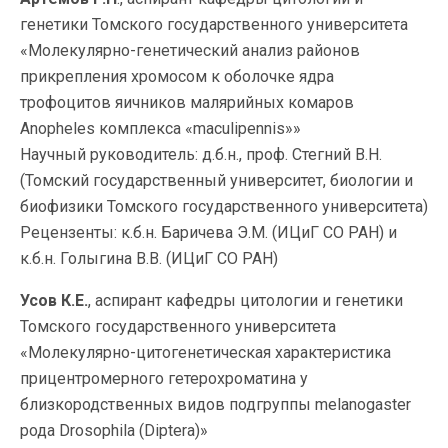
генетики Томского государственного университета
«Молекулярно-генетический анализ районов
прикрепления хромосом к оболочке ядра
трофоцитов яичников малярийных комаров
Anopheles комплекса «maculipennis»»
Научный руководитель: д.б.н., проф. Стегний В.Н.
(Томский государственный университет, биологии и
биофизики Томского государственного университета)
Рецензенты: к.б.н. Баричева Э.М. (ИЦиГ СО РАН) и
к.б.н. Голыгина В.В. (ИЦиГ СО РАН)
Усов К.Е.
, аспирант кафедры цитологии и генетики
Томского государственного университета
«Молекулярно-цитогенетическая характеристика
прицентромерного гетерохроматина у
близкородственных видов подгруппы melanogaster
рода Drosophila (Diptera)»