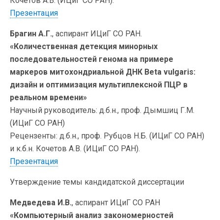
Кочетов А.В. (ИЦиГ СО РАН).
Презентация
Брагин А.Г.
, аспирант ИЦиГ СО РАН.
«Количественная детекция минорных
последовательностей генома на примере
маркеров митохондриальной ДНК Beta vulgaris:
дизайн и оптимизация мультиплексной ПЦР в
реальном времени»
Научный руководитель: д.б.н., проф. Дымшиц Г.М.
(ИЦиГ СО РАН)
Рецензенты: д.б.н., проф. Рубцов Н.Б. (ИЦиГ СО РАН)
и к.б.н. Кочетов А.В. (ИЦиГ СО РАН).
Презентация
Утверждение темы кандидатской диссертации
Медведева И.В.
, аспирант ИЦиГ СО РАН
«Компьютерный анализ закономерностей