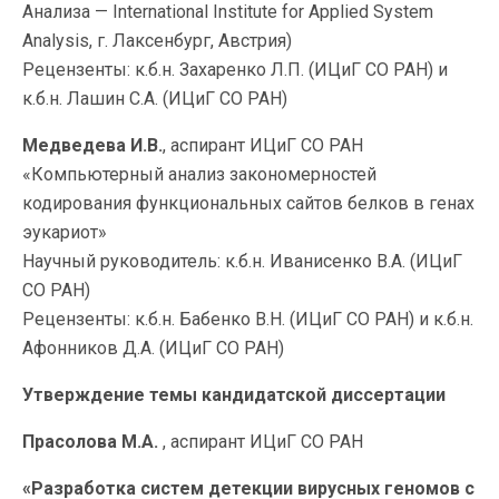
Анализа — International Institute for Applied System
Analysis, г. Лаксенбург, Австрия)
Рецензенты: к.б.н. Захаренко Л.П. (ИЦиГ СО РАН) и
к.б.н. Лашин С.А. (ИЦиГ СО РАН)
Медведева И.В.
, аспирант ИЦиГ СО РАН
«Компьютерный анализ закономерностей
кодирования функциональных сайтов белков в генах
эукариот»
Научный руководитель: к.б.н. Иванисенко В.А. (ИЦиГ
СО РАН)
Рецензенты: к.б.н. Бабенко В.Н. (ИЦиГ СО РАН) и к.б.н.
Афонников Д.А. (ИЦиГ СО РАН)
Утверждение темы кандидатской диссертации
Прасолова М.А.
, аспирант ИЦиГ СО РАН
«Разработка систем детекции вирусных геномов с