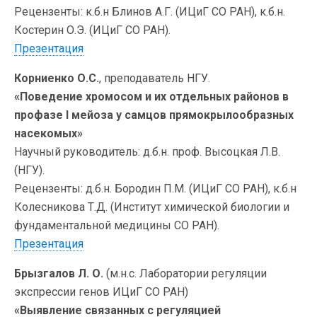
Рецензенты: к.б.н Блинов А.Г. (ИЦиГ СО РАН), к.б.н.
Костерин О.Э. (ИЦиГ СО РАН).
Презентация
Корниенко О.С.
, преподаватель НГУ.
«Поведение хромосом и их отдельных районов в
профазе I мейоза у самцов прямокрылообразных
насекомых»
Научный руководитель: д.б.н. проф. Высоцкая Л.В.
(НГУ).
Рецензенты: д.б.н. Бородин П.М. (ИЦиГ СО РАН), к.б.н
Колесникова Т.Д. (Институт химической биологии и
фундаментальной медицины СО РАН).
Презентация
Брызгалов Л. О.
(м.н.с. Лаборатории регуляции
экспрессии генов ИЦиГ СО РАН)
«Выявление связанных с регуляцией