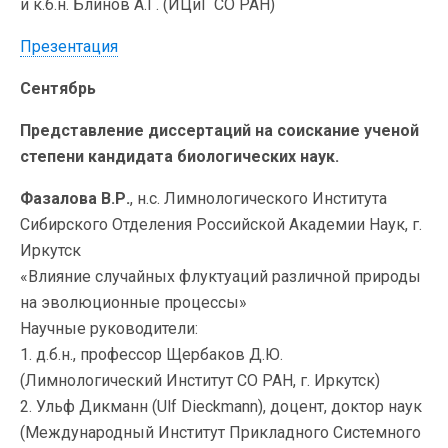
и к.б.н. Блинов А.Г. (ИЦиГ СО РАН)
Презентация
Сентябрь
Представление диссертаций на соискание ученой
степени кандидата биологических наук.
Фазалова В.Р.
, н.с. Лимнологического Института
Сибирского Отделения Российской Академии Наук, г.
Иркутск
«Влияние случайных флуктуаций различной природы
на эволюционные процессы»
Научные руководители:
1. д.б.н., профессор Щербаков Д.Ю.
(Лимнологический Институт СО РАН, г. Иркутск)
2. Ульф Дикманн (Ulf Dieckmann), доцент, доктор наук
(Международный Институт Прикладного Системного