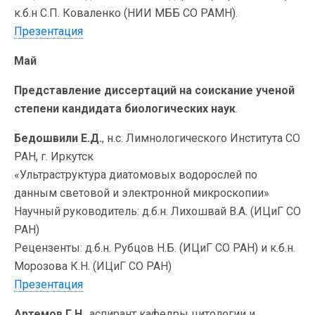
к.б.н С.П. Коваленко (НИИ МББ СО РАМН).
Презентация
Май
Представление диссертаций на соискание ученой
степени кандидата биологических наук
.
Бедошвили Е.Д.
, н.с. Лимнологического Института СО
РАН, г. Иркутск
«Ультраструктура диатомовых водорослей по
данным световой и электронной микроскопии»
Научный руководитель: д.б.н. Лихошвай В.А. (ИЦиГ СО
РАН)
Рецензенты: д.б.н. Рубцов Н.Б. (ИЦиГ СО РАН) и к.б.н.
Морозова К.Н. (ИЦиГ СО РАН)
Презентация
Артемов Г.Н
., аспирант кафедры цитологии и