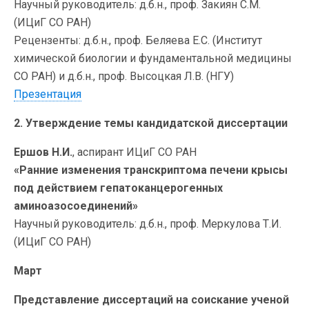
Научный руководитель: д.б.н., проф. Закиян С.М.
(ИЦиГ СО РАН)
Рецензенты: д.б.н., проф. Беляева Е.С. (Институт
химической биологии и фундаментальной медицины
СО РАН) и д.б.н., проф. Высоцкая Л.В. (НГУ)
Презентация
2. Утверждение темы кандидатской диссертации
Ершов Н.И.
, аспирант ИЦиГ СО РАН
«Ранние изменения транскриптома печени крысы
под действием гепатоканцерогенных
аминоазосоединений»
Научный руководитель: д.б.н., проф. Меркулова Т.И.
(ИЦиГ СО РАН)
Март
Представление диссертаций на соискание ученой