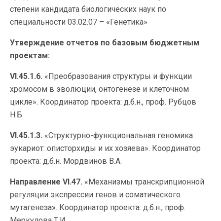
степени кандидата биологических наук по
специальности 03.02.07 – «Генетика»
Утверждение отчетов по базовым бюджетным
проектам:
VI.45.1.6.
«Преобразования структуры и функции
хромосом в эволюции, онтогенезе и клеточном
цикле». Координатор проекта: д.б.н., проф. Рубцов
Н.Б.
VI.45.1.3.
«Структурно-функциональная геномика
эукариот: описторхиды и их хозяева». Координатор
проекта: д.б.н. Мордвинов В.А.
Направление VI.47.
«Механизмы транскрипционной
регуляции экспрессии генов и соматического
мутагенеза». Координатор проекта: д.б.н., проф.
Меркулова Т.И.