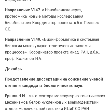
Направление VI.47. «
Нанобиоинженерия,
протеомика: новые методы исследования
биообъектов» Координатор проекта: к.б.н. Пельтек
С.Е.
Направление VI.49.
«Биоинформатика и системная
биология молекулярно-генетических систем и
процессов». Координатор проекта: акад. РАН, д.б.н.,
проф. Колчанов Н.А.
Декабрь
Представление диссертации на соискание ученой
степени кандидата биологических наук:
Ершов Н.И.
, м.н.с. сектора молекулярно-генетических
механизмов белок-нуклеиновых взаимодействий
отдела молекулярной генетики ИЦиГ СО РАН