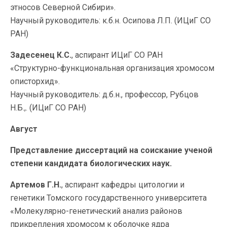
этносов Северной Сибири».
Научный руководитель: к.б.н. Осипова Л.П. (ИЦиГ СО
РАН)
Задесенец К.С.
, аспирант ИЦиГ СО РАН
«Структурно-функциональная организация хромосом
описторхид».
Научный руководитель: д.б.н., профессор, Рубцов
Н.Б.,. (ИЦиГ СО РАН)
Август
Представление диссертаций на соискание ученой
степени кандидата биологических наук.
Артемов Г.Н.
, аспирант кафедры цитологии и
генетики Томского государственного университета
«Молекулярно-генетический анализ районов
прикрепления хромосом к оболочке ядра