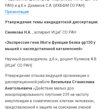
РАН) и д.б.н. Демаков С.А. (ИХБФМ СО РАН)
Презентация
Утверждение темы кандидатской диссертации:
Cинякова Н.А.
, аспирант ИЦиГ СО РАН
«Экспрессия гена
Il6st
и функции белка gp130 у
мышей с наследственной каталепсией»
Научный руководитель: д.б.н., доцент Куликов А.В.
(ИЦиГ СО РАН)
Утверждение отзыва ведущей организации о
диссертационной работе
Васильева Станислава
Анатольевича
«Действие малых доз
инкорпорированного плутония-239 на частоту
анеуплоидии в соматических клетках человека»,
представленной к защите на соискание ученой