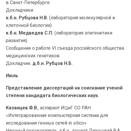
в Санкт-Петербурге
Докладчики:
к.б.н. Рубцова Н.В.
(лаборатория молекулярной и
клеточной биологии)
к.б.н. Медведев С.П.
(лаборатория эпигенетики
развития)
Сообщение о работе VI съезда российского общества
медицинских генетиков
Докладчик:
д.б.н. Рубцов Н.Б.
Июль
Представление диссертаций на соискание ученой
степени кандидата биологических наук.
Казанцев Ф.В.
, аспирант ИЦиГ СО РАН
«Интегрированная компьютерная система для
исследования генных сетей in silico»
Научный руководитель: д.б.н., доцент Лихошвай В.А.