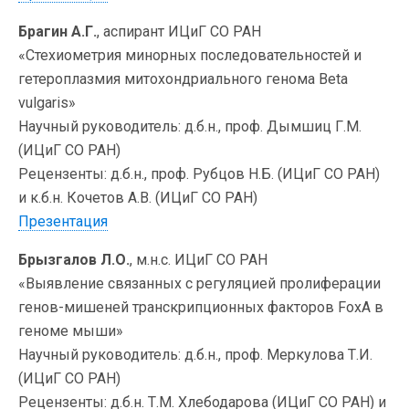
Брагин А.Г.
, аспирант ИЦиГ СО РАН
«Cтехиометрия минорных последовательностей и
гетероплазмия митохондриального генома Beta
vulgaris»
Научный руководитель: д.б.н., проф. Дымшиц Г.М.
(ИЦиГ СО РАН)
Рецензенты: д.б.н., проф. Рубцов Н.Б. (ИЦиГ СО РАН)
и к.б.н. Кочетов А.В. (ИЦиГ СО РАН)
Презентация
Брызгалов Л.О.
, м.н.с. ИЦиГ СО РАН
«Выявление связанных с регуляцией пролиферации
генов-мишеней транскрипционных факторов FoxA в
геноме мыши»
Научный руководитель: д.б.н., проф. Меркулова Т.И.
(ИЦиГ СО РАН)
Рецензенты: д.б.н. Т.М. Хлебодарова (ИЦиГ СО РАН) и