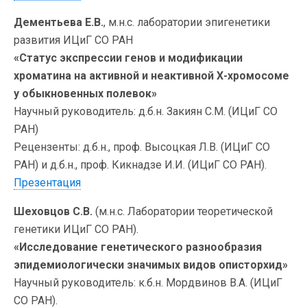
Дементьева Е.В.
, м.н.с. лаборатории эпигенетики
развития ИЦиГ СО РАН
«Статус экспрессии генов и модификации
хроматина на активной и неактивной Х-хромосоме
у обыкновенных полевок»
Научный руководитель: д.б.н. Закиян С.М. (ИЦиГ СО
РАН)
Рецензенты: д.б.н., проф. Высоцкая Л.В. (ИЦиГ СО
РАН) и д.б.н., проф. Кикнадзе И.И. (ИЦиГ СО РАН).
Презентация
Шеховцов С.В.
(м.н.с. Лаборатории теоретической
генетики ИЦиГ СО РАН).
«Исследование генетического разнообразия
эпидемиологически значимых видов описторхид»
Научный руководитель: к.б.н. Мордвинов В.А. (ИЦиГ
СО РАН).