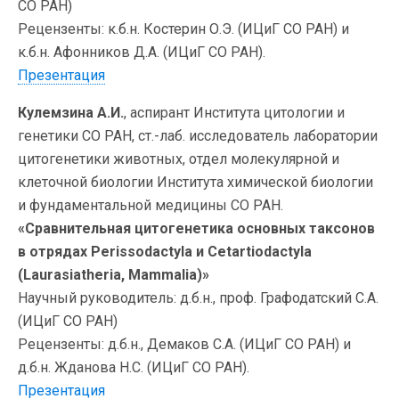
СО РАН)
Рецензенты: к.б.н. Костерин О.Э. (ИЦиГ СО РАН) и
к.б.н. Афонников Д.А. (ИЦиГ СО РАН).
Презентация
Кулемзина А.И.
, аспирант Института цитологии и
генетики СО РАН, ст.-лаб. исследователь лаборатории
цитогенетики животных, отдел молекулярной и
клеточной биологии Института химической биологии
и фундаментальной медицины СО РАН.
«Сравнительная цитогенетика основных таксонов
в отрядах Perissodactyla и Cetartiodactyla
(Laurasiatheria, Mammalia)»
Научный руководитель: д.б.н., проф. Графодатский С.А.
(ИЦиГ СО РАН)
Рецензенты: д.б.н., Демаков С.А. (ИЦиГ СО РАН) и
д.б.н. Жданова Н.С. (ИЦиГ СО РАН).
Презентация