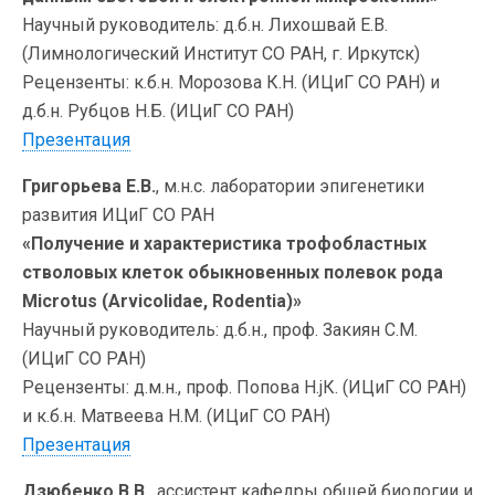
Научный руководитель: д.б.н. Лихошвай Е.В.
(Лимнологический Институт СО РАН, г. Иркутск)
Рецензенты: к.б.н. Морозова К.Н. (ИЦиГ СО РАН) и
д.б.н. Рубцов Н.Б. (ИЦиГ СО РАН)
Презентация
Григорьева Е.В.
, м.н.с. лаборатории эпигенетики
развития ИЦиГ СО РАН
«Получение и характеристика трофобластных
стволовых клеток обыкновенных полевок рода
Microtus (Arvicolidae, Rodentia)»
Научный руководитель: д.б.н., проф. Закиян С.М.
(ИЦиГ СО РАН)
Рецензенты: д.м.н., проф. Попова Н.jК. (ИЦиГ СО РАН)
и к.б.н. Матвеева Н.М. (ИЦиГ СО РАН)
Презентация
Дзюбенко В.В.
, ассистент кафедры общей биологии и