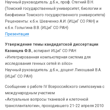
Научный руководитель: д.б.н., проф. Стегний В.Н.
(Томский государственный университет, биологии и
биофизики Томского государственного университета)
Рецензенты: к.б.н. Шевченко А.И. (ИЦиГ СО РАН) и
к.б.н. Голыгина В.В. (ИЦиГ СО РАН)
Презентация
Утверждение темы кандидатской диссертации
Казанцев Ф.В.
, аспирант ИЦиГ СО РАН
«Интегрированная компьютерная система для
исследования генных сетей in silico»
Научный руководитель: д.б.н., доцент Лихошвай В.А.
(ИЦиГ СО РАН)
Сообщение о работе IV Всероссийского симпозиума с
международным участием
«Актуальные вопросы тканевой и клеточной
транспланталогии», проходившего 21-22 апреля 2010