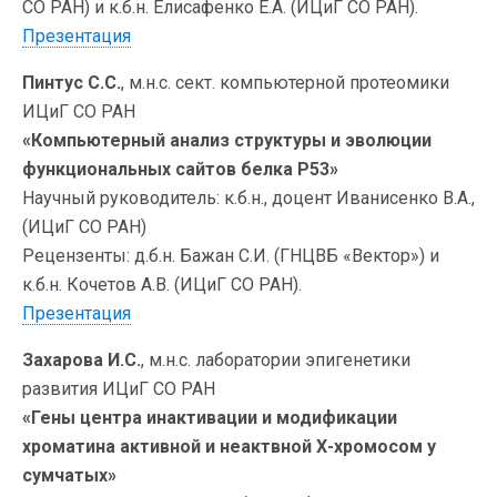
СО РАН) и к.б.н. Елисафенко Е.А. (ИЦиГ СО РАН).
Презентация
Пинтус С.С.
, м.н.с. сект. компьютерной протеомики
ИЦиГ СО РАН
«Компьютерный анализ структуры и эволюции
функциональных сайтов белка P53»
Научный руководитель: к.б.н., доцент Иванисенко В.А.,
(ИЦиГ СО РАН)
Рецензенты: д.б.н. Бажан С.И. (ГНЦВБ «Вектор») и
к.б.н. Кочетов А.В. (ИЦиГ СО РАН).
Презентация
Захарова И.С.
, м.н.с. лаборатории эпигенетики
развития ИЦиГ СО РАН
«Гены центра инактивации и модификации
хроматина активной и неактвной Х-хромосом у
сумчатых»