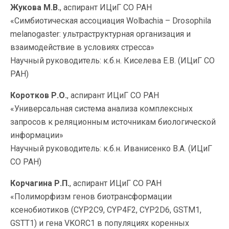
Жукова М.В.
, аспирант ИЦиГ СО РАН
«Симбиотическая ассоциация Wolbachia – Drosophila
melanogaster: ультраструктурная организация и
взаимодействие в условиях стресса»
Научный руководитель: к.б.н. Киселева Е.В. (ИЦиГ СО
РАН)
Коротков Р.О.
, аспирант ИЦиГ СО РАН
«Универсальная система анализа комплексных
запросов к реляционным источникам биологической
информации»
Научный руководитель: к.б.н. Иванисенко В.А. (ИЦиГ
СО РАН)
Корчагина Р.П.
, аспирант ИЦиГ СО РАН
«Полиморфизм генов биотрансформации
ксенобиотиков (CYP2C9, CYP4F2, CYP2D6, GSTM1,
GSTT1) и гена VKORC1 в популяциях коренных