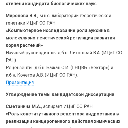
степени кандидата биологических наук.
Миронова В.В.
, м.н.с. лаборатории теоретической
генетики ИЦиГ СО РАН
«Компьютерное исследование роли ауксина в
молекулярно-генетической регуляции развития
корня растений»
Научный руководитель: д.б.н. Лихошвай В.А. (ИЦиГ СО
РАН)
Рецензенты: д.б.н. Бажан С.И. (ГНЦВБ «Вектор») и
к.б.н. Кочетов А.В. (ИЦиГ СО РАН).
Презентация
Утверждение темы кандидатской диссертации
Сметанина М.А.
, аспирант ИЦиГ СО РАН
«Роль конститутивного рецептора андростанов в
реализации канцерогенного действия химических