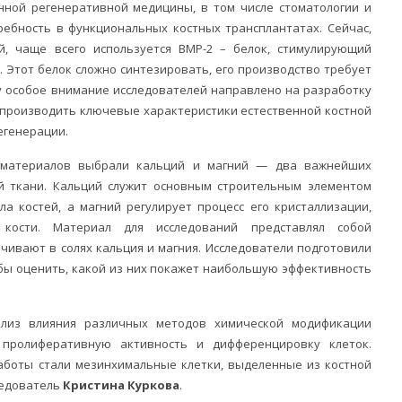
ной регенеративной медицины, в том числе стоматологии и
ребность в функциональных костных трансплантатах. Сейчас,
й, чаще всего используется BMP-2 – белок, стимулирующий
 Этот белок сложно синтезировать, его производство требует
у особое внимание исследователей направлено на разработку
спроизводить ключевые характеристики естественной костной
егенерации.
 материалов выбрали кальций и магний — два важнейших
й ткани. Кальций служит основным строительным элементом
а костей, а магний регулирует процесс его кристаллизации,
кости. Материал для исследований представлял собой
чивают в солях кальция и магния. Исследователи подготовили
бы оценить, какой из них покажет наибольшую эффективность
лиз влияния различных методов химической модификации
 пролиферативную активность и дифференцировку клеток.
боты стали мезинхимальные клетки, выделенные из костной
ледователь
Кристина
Куркова
.