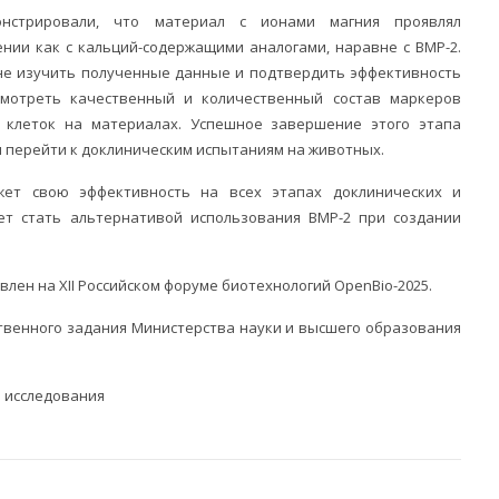
онстрировали, что материал с ионами магния проявлял
нии как с кальций-содержащими аналогами, наравне с BMP-2.
не изучить полученные данные и подтвердить эффективность
мотреть качественный и количественный состав маркеров
я клеток на материалах. Успешное завершение этого этапа
 перейти к доклиническим испытаниям на животных.
жет свою эффективность на всех этапах доклинических и
ет стать альтернативой использования BMP-2 при создании
лен на XII Российском форуме биотехнологий OpenBio-2025.
твенного задания Министерства науки и высшего образования
 исследования