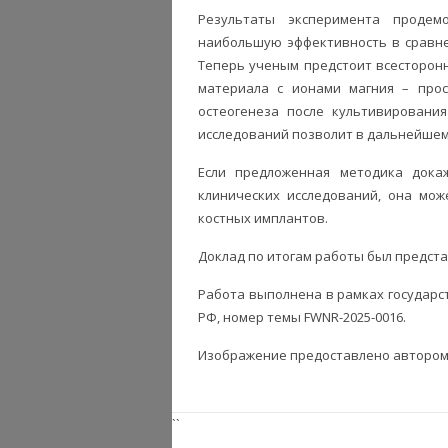
Результаты эксперимента продем
наибольшую эффективность в сравне
Теперь ученым предстоит всесторон
материала с ионами магния – прос
остеогенеза после культивировани
исследований позволит в дальнейшем
Если предложенная методика дока
клинических исследований, она мож
костных имплантов.
Доклад по итогам работы был представ
Работа выполнена в рамках государс
РФ, номер темы FWNR-2025-0016.
Изображение предоставлено автором
``