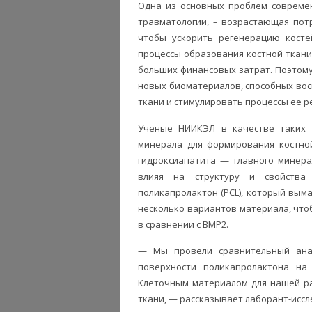
Одна из основных проблем современ
травматологии, – возрастающая пот
чтобы ускорить регенерацию косте
процессы образования костной ткани.
больших финансовых затрат. Поэтом
новых биоматериалов, способных во
ткани и стимулировать процессы ее р
Ученые НИИКЭЛ в качестве таких
минерала для формирования костно
гидроксиапатита — главного минерал
влияя на структуру и свойства 
поликапролактон (PCL), который выма
несколько вариантов материала, что
в сравнении с BMP2.
— Мы провели сравнительный ана
поверхности поликапролактона на
Клеточным материалом для нашей ра
ткани, — рассказывает лаборант-исс