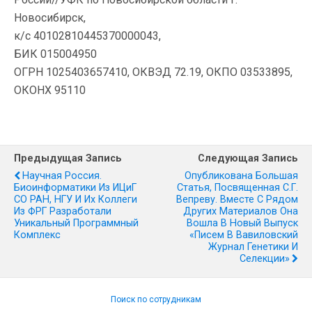
Новосибирск,
к/с 40102810445370000043,
БИК 015004950
ОГРН 1025403657410, ОКВЭД 72.19, ОКПО 03533895,
ОКОНХ 95110
Предыдущая Запись
Следующая Запись
Научная Россия.
Опубликована Большая
Биоинформатики Из ИЦиГ
Статья, Посвященная С.Г.
СО РАН, НГУ И Их Коллеги
Вепреву. Вместе С Рядом
Из ФРГ Разработали
Других Материалов Она
Уникальный Программный
Вошла В Новый Выпуск
Комплекс
«Писем В Вавиловский
Журнал Генетики И
Селекции»
Поиск по сотрудникам