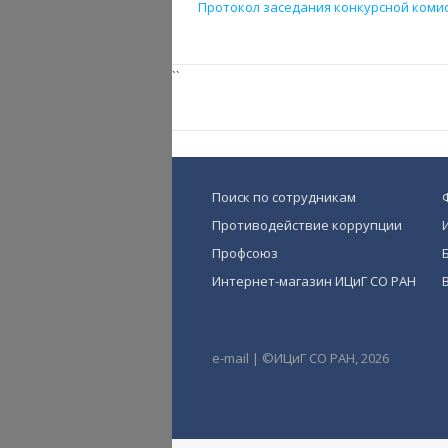
Протокол заседания конкурсной коми
``
Поиск по сотрудникам
Противодействие коррупции
Профсоюз
Интернет-магазин ИЦиГ СО РАН
e-mail
|
©ИЦиГ СО РАН, 2026