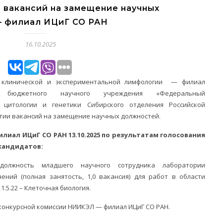
 вакансий на замещение научных
 филиал ИЦиГ СО РАН
16.10.2025
т клинической и экспериментальной лимфологии — филиал
го бюджетного научного учреждения «Федеральный
 цитологии и генетики Сибирского отделения Российской
тии вакансий на замещение научных должностей.
иал ИЦиГ СО РАН 13.10.2025 по результатам голосования
кандидатов:
должность младшего научного сотрудника лаборатории
ений (полная занятость, 1,0 вакансия) для работ в области
1.5.22 – Клеточная биология.
я конкурсной комиссии НИИКЭЛ — филиал ИЦиГ СО РАН.