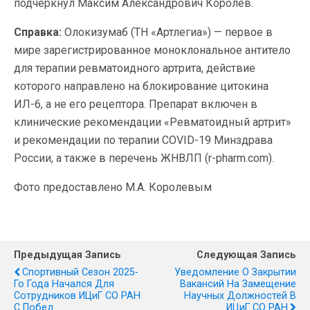
подчеркнул Максим Александрович Королев.
Справка:
Олокизумаб (ТН «Артлегиа») — первое в
мире зарегистрированное моноклональное антитело
для терапии ревматоидного артрита, действие
которого направлено на блокирование цитокина
ИЛ-6, а не его рецептора. Препарат включен в
клинические рекомендации «Ревматоидный артрит»
и рекомендации по терапии COVID-19 Минздрава
России, а также в перечень ЖНВЛП (r-pharm.com).
Фото предоставлено М.А. Королевым
Предыдущая Запись
Следующая Запись
Спортивный Сезон 2025-
Уведомление О Закрытии
Го Года Начался Для
Вакансий На Замещение
Сотрудников ИЦиГ СО РАН
Научных Должностей В
С Побед
ИЦиГ СО РАН