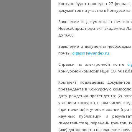
Конкурс будет проведен 27 февраля 
документов на участие в Конкурсе начи
Заявление и документы в печатном
Новосибирск, проспект академика Лав
до 16-00.
Заявление и документы необходимо 
почты:
olgasin1@yandex.ru
Справки по электронной почте
ol
Конкурсной комиссии ИЦиГ СО РАН к.б
Комплект подаваемых документов 
претендента в Конкурсную комиссию 
дату рождения претендента; (2) ав
условиям конкурса, в том числе: св
(при наличии) и ученом звании (при 
научных публикаций и результат
свидетельства), перечень грантов,
(или) договоров на выполнение научн