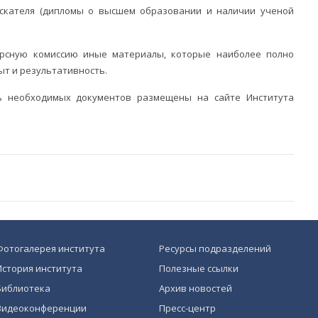
кателя (дипломы о высшем образовании и наличии ученой
рсную комиссию иные материалы, которые наиболее полно
ыт и результативность.
ь необходимых документов размещены на сайте Института
Фотогалерея института
Ресурсы подразделений
История института
Полезные ссылки
Библиотека
Архив новостей
Видеоконференции
Пресс-центр