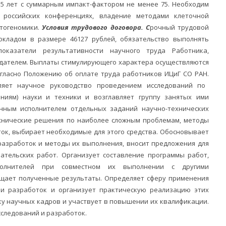
е 5 лет с суммарным импакт-фактором не менее 75. Необходим
российских конференциях, владение методами клеточной
итогеномики.
Условия трудового договора. С
рочный трудовой
окладом в размере 46127 рублей, обязательство выполнять
оказатели результативности научного труда Работника,
дателем. Выплаты стимулирующего характера осуществляются
огласно Положению об оплате труда работников ИЦиГ СО РАН.
ляет научное руководство проведением исследований по
ниям) науки и техники и возглавляет группу занятых ими
енным исполнителем отдельных заданий научно-технических
хнические решения по наиболее сложным проблемам, методы
ок, выбирает необходимые для этого средства. Обосновывает
разработок и методы их выполнения, вносит предложения для
ательских работ. Организует составление программы работ,
сполнителей при совместном их выполнении с другими
бщает полученные результаты. Определяет сферу применения
 и разработок и организует практическую реализацию этих
ку научных кадров и участвует в повышении их квалификации.
следований и разработок.