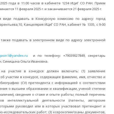
2025 года в 11.00 часов в кабинете 1234 ИЦиГ СО РАН. Прием
нается 11 февраля 2025 г. и заканчивается 21 февраля 2025 г.
 виде подавать в Конкурсную комиссию по адресу: город
рентьева,10, Канцелярия ИЦиГ СО РАН, кабинет № 1335, с 9-00
также подавать в электронном виде по адресу электронной
gasin1@yandex.ru
и по телефону: +79039027849, секретарь
.н. Синицына Ольга Ивановна.
на участие в конкурсе должен включать: (1) заявление
об участии в конкурсе, содержащее фамилию, имя, отчество и
тобиографию (CV) претендента с информацией о соответствии
едения о высшем образовании и квалификации, ученой степени
наличии), сведения о стаже и опыте работы; полный перечень
ов интеллектуальной деятельности (патенты, авторские
 которыми руководил или в которых участвовал претендент и
о-исследовательских работ; (3) ксерокопии/сканы документов,