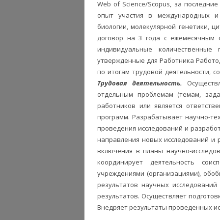
Web of Science/Scopus, за последни
опыт участия в международных и 
биологии, молекулярной генетики, ц
договор на 3 года с ежемесячным 
индивидуальные количественные п
утвержденные для Работника Работо
по итогам трудовой деятельности, с
Трудовая деятельность.
Осуществ
отдельным проблемам (темам, зада
работников или является ответств
программ. Разрабатывает научно-те
проведения исследований и разработ
направления новых исследований и 
включения в планы научно-исследов
координирует деятельность сои
учреждениями (организациями), обо
результатов научных исследований
результатов. Осуществляет подготов
Внедряет результаты проведенных ис