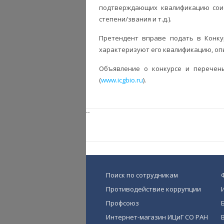
подтверждающих квалификацию соис
степени/звания и т.д.).
Претендент вправе подать в Конку
характеризуют его квалификацию, оп
Объявление о конкурсе и перечен
(
www.icgbio.ru
).
``
Поиск по сотрудникам
Противодействие коррупции
Профсоюз
Интернет-магазин ИЦиГ СО РАН