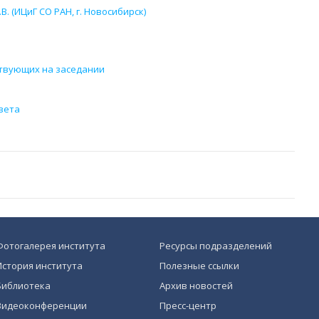
. (ИЦиГ СО РАН, г. Новосибирск)
ствующих на заседании
вета
Фотогалерея института
Ресурсы подразделений
История института
Полезные ссылки
Библиотека
Архив новостей
Видеоконференции
Пресс-центр