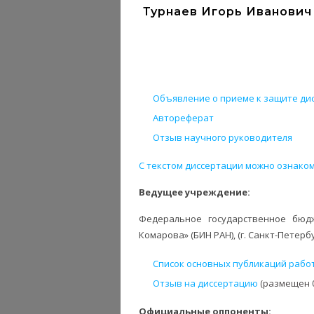
Турнаев Игорь Иванович 
Объявление о приеме к защите дис
Автореферат
Отзыв научного руководителя
С текстом диссертации можно ознаком
Ведущее учреждение:
Федеральное государственное бюдж
Комарова» (БИН РАН), (г. Санкт-Петербу
Список основных публикаций рабо
Отзыв на диссертацию
(размещен 0
Официальные оппоненты: