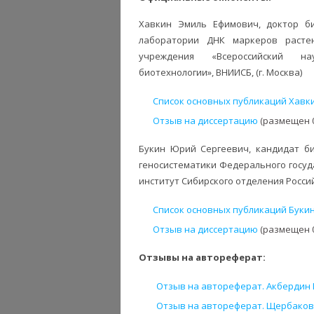
Хавкин Эмиль Ефимович, доктор би
лаборатории ДНК маркеров растен
учреждения «Всероссийский науч
биотехнологии», ВНИИСБ, (г. Москва)
Список основных публикаций Хавки
Отзыв на диссертацию
(размещен 0
Букин Юрий Сергеевич, кандидат би
геносистематики Федерального госу
институт Сибирского отделения Российс
Список основных публикаций Букин
Отзыв на диссертацию
(размещен 0
Отзывы на автореферат:
Отзыв на автореферат. Акбердин И.
Отзыв на автореферат. Щербаков Д